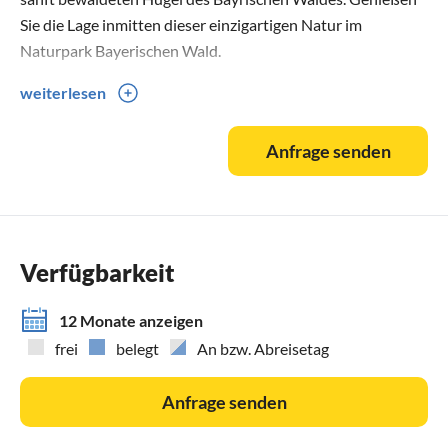
Sie die Lage inmitten dieser einzigartigen Natur im
Naturpark Bayerischen Wald.
weiterlesen
Anreisebeschreibung:
Anfrage senden
Für Navigationsgeräte finden Sie das Alte Forsthaus über
die Adresse:
Böhmhof 7, 94249 Bodenmais
Das Alte Forsthaus liegt ca. 3km südlich von Bodenmais im
Verfügbarkeit
Außenbereich direkt am Wald. Ab der Regener Straße
zwischen Campingressort Bodenmais und Böhmhof
12 Monate anzeigen
können Sie den Schildern „Altes Forsthaus“ folgen. Das
frei
belegt
An bzw. Abreisetag
letzte Stück fahren Sie über einen geschotterten Forstweg
(Privatweg).
Anfrage senden
Unsere Ferienwohnung sind für Selbstversorger.