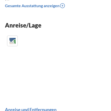
Terrasse
Gesamte Ausstattung anzeigen
Sauna
Kinderbett
Anreise/Lage
Parkplatz
Anreise und Entfernungen