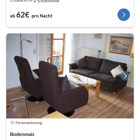
2
3
50
Gäste
m
Schlafzimmer
62€
ab
pro Nacht
Ferienwohnung
Bodenmais