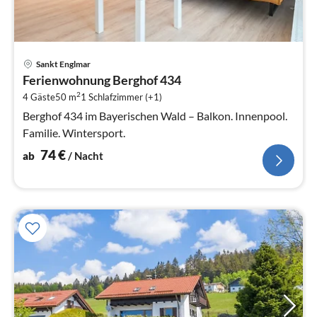
Pre
Sankt Englmar
ab
Ferienwohnung Berghof 434
7
2
4 Gäste
50 m
1
Schlafzimmer (+1)
pr
Na
Berghof 434 im Bayerischen Wald – Balkon. Innenpool.
Familie. Wintersport.
74
€
ab
/ Nacht