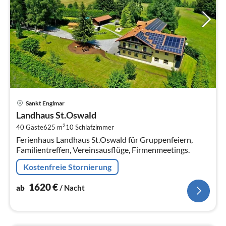
Pre
Sankt Englmar
ab
Landhaus St.Oswald
1
2
40 Gäste
625 m
10
Schlafzimmer
pr
Ferienhaus Landhaus St.Oswald für Gruppenfeiern,
Na
Familientreffen, Vereinsausflüge, Firmenmeetings.
Kostenfreie Stornierung
1620
€
ab
/ Nacht