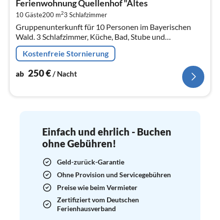
Ferienwohnung Quellenhof "Altes
2
2
10 Gäste
200 m
3
Schlafzimmer
pr
Gruppenunterkunft für 10 Personen im Bayerischen
Na
Wald. 3 Schlafzimmer, Küche, Bad, Stube und
Gemeinschaftsraum
Kostenfreie Stornierung
250
€
ab
/ Nacht
Einfach und ehrlich - Buchen
ohne Gebühren!
Geld-zurück-Garantie
Ohne Provision und Servicegebühren
Preise wie beim Vermieter
Zertifiziert vom Deutschen
Ferienhausverband