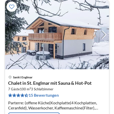
Sankt Englmar
Pre
Chalet in St. Englmar mit Sauna & Hot-Pot
ab
2
1
7 Gäste
100 m
3
Schlafzimmer
15 Bewertungen
pr
Na
Parterre: (offene Küche(Kochplatte(4 Kochplatten,
Ceranfeld), Wasserkocher, Kaffeemaschine(Filter),
Backofen, Spülmaschine, Kühl-/Gefrierkombination),