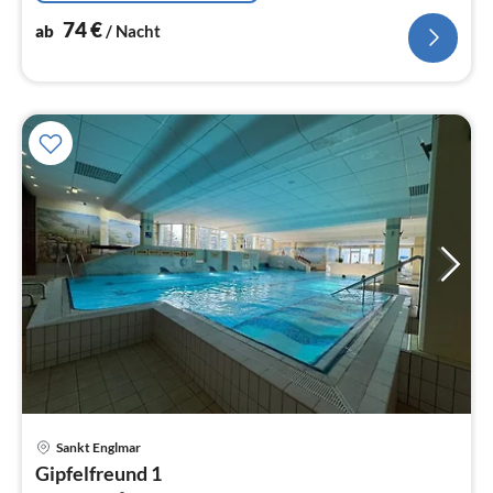
74
€
ab
/ Nacht
Pre
Sankt Englmar
ab
Gipfelfreund 1
5