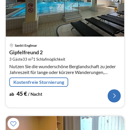
Pre
Sankt Englmar
ab
Gipfelfreund 2
4
2
3 Gäste
33 m
1
Schlafmöglichkeit
pr
Nutzen Sie die wunderschöne Berglandschaft zu jeder
Na
Jahreszeit für lange oder kürzere Wanderungen,
Radtouren, Spaziergänge oder für ein Skivergnügen in
Kostenfreie Stornierung
der herrlichen Winterlandsch...
45
€
ab
/ Nacht