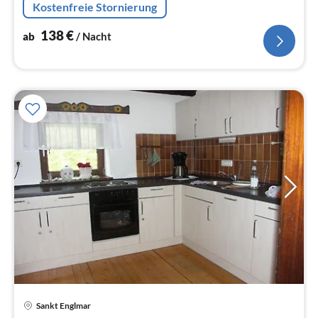
Kostenfreie Stornierung
Wohn/Esszimmer(TV(Satellit)
138
€
ab
/ Nacht
Pre
Sankt Englmar
ab