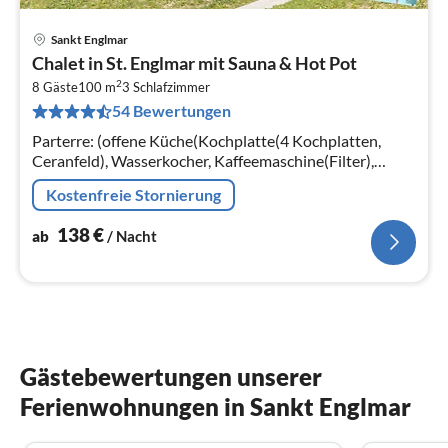
Sankt Englmar
Pre
Chalet in St. Englmar mit Sauna & Hot Pot
ab
2
1
8 Gäste
100 m
3
Schlafzimmer
54 Bewertungen
pr
Na
Parterre: (offene Küche(Kochplatte(4 Kochplatten,
Ceranfeld), Wasserkocher, Kaffeemaschine(Filter),
Backofen, Spülmaschine, Kühl-/Gefrierkombination)
Kostenfreie Stornierung
138
€
ab
/ Nacht
Gästebewertungen unserer
Ferienwohnungen in Sankt Englmar