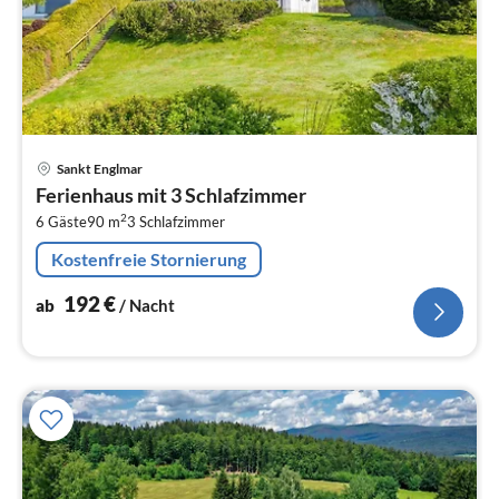
Pre
Sankt Englmar
ab
Ferienhaus mit 3 Schlafzimmer
1
2
6 Gäste
90 m
3
Schlafzimmer
pr
Na
Kostenfreie Stornierung
192
€
ab
/ Nacht