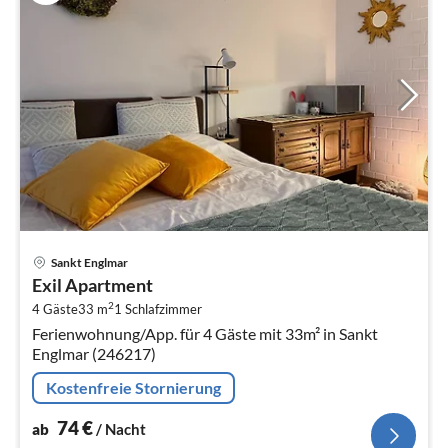
Pre
Sankt Englmar
ab
Exil Apartment
7
2
4 Gäste
33 m
1
Schlafzimmer
pr
Ferienwohnung/App. für 4 Gäste mit 33m² in Sankt
Na
Englmar (246217)
Kostenfreie Stornierung
74
€
ab
/ Nacht