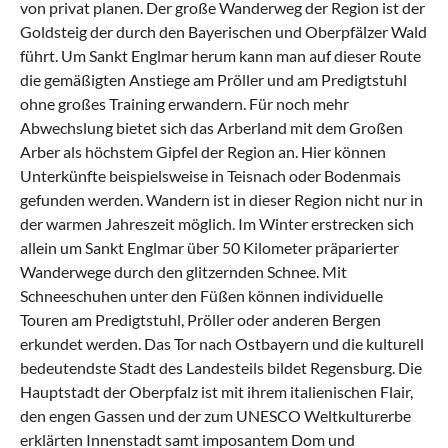
von privat planen. Der große Wanderweg der Region ist der
Goldsteig der durch den Bayerischen und Oberpfälzer Wald
führt. Um Sankt Englmar herum kann man auf dieser Route
die gemäßigten Anstiege am Pröller und am Predigtstuhl
ohne großes Training erwandern. Für noch mehr
Abwechslung bietet sich das
Arberland
mit dem Großen
Arber als höchstem Gipfel der Region an. Hier können
Unterkünfte beispielsweise in
Teisnach
oder
Bodenmais
gefunden werden. Wandern ist in dieser Region nicht nur in
der warmen Jahreszeit möglich. Im Winter erstrecken sich
allein um Sankt Englmar über 50 Kilometer präparierter
Wanderwege durch den glitzernden Schnee. Mit
Schneeschuhen unter den Füßen können individuelle
Touren am Predigtstuhl, Pröller oder anderen Bergen
erkundet werden. Das Tor nach Ostbayern und die kulturell
bedeutendste Stadt des Landesteils bildet Regensburg. Die
Hauptstadt der
Oberpfalz
ist mit ihrem italienischen Flair,
den engen Gassen und der zum UNESCO Weltkulturerbe
erklärten Innenstadt samt imposantem Dom und