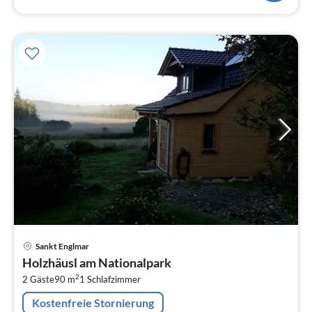
Pre
Sankt Englmar
ab
Holzhäusl am Nationalpark
7
2
2 Gäste
90 m
1
Schlafzimmer
pr
Na
Kostenfreie Stornierung