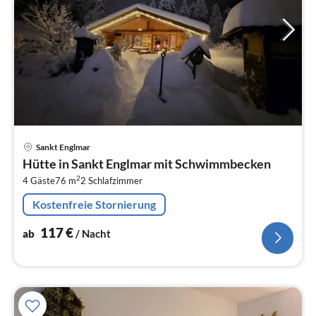
Pre
Sankt Englmar
ab
Hütte in Sankt Englmar mit Schwimmbecken
1
2
4 Gäste
76 m
2
Schlafzimmer
pr
Na
Kostenfreie Stornierung
117
€
ab
/ Nacht