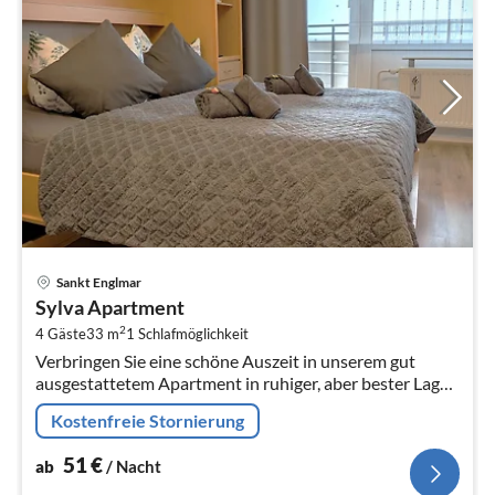
Pre
Sankt Englmar
ab
Sylva Apartment
5
2
4 Gäste
33 m
1
Schlafmöglichkeit
pr
Verbringen Sie eine schöne Auszeit in unserem gut
Na
ausgestattetem Apartment in ruhiger, aber bester Lage
des Komplexes.
Kostenfreie Stornierung
51
€
ab
/ Nacht