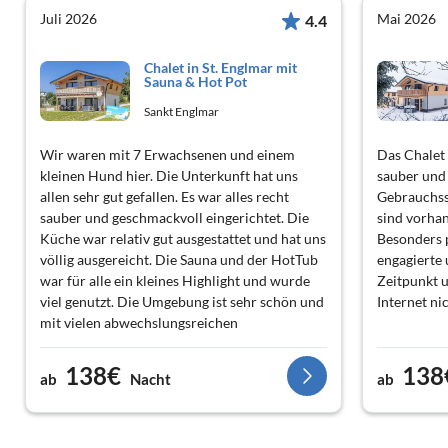
Juli 2026
Mai 2026
4.4
Chalet in St. Englmar mit
Sauna & Hot Pot
Sankt Englmar
Wir waren mit 7 Erwachsenen und einem
Das Chalet 
kleinen Hund hier. Die Unterkunft hat uns
sauber und 
allen sehr gut gefallen. Es war alles recht
Gebrauchs
sauber und geschmackvoll eingerichtet. Die
sind vorhan
Küche war relativ gut ausgestattet und hat uns
Besonders p
völlig ausgereicht. Die Sauna und der HotTub
engagierte 
war für alle ein kleines Highlight und wurde
Zeitpunkt u
viel genutzt. Die Umgebung ist sehr schön und
Internet ni
mit vielen abwechslungsreichen
Freizeitangeboten für groß und klein.
138€
138
ab
Nacht
ab