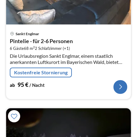
Pre
Sankt Englmar
ab
Pintelie - für 2-6 Personen
9
2
6 Gäste
68 m
2
Schlafzimmer (+1)
pr
Die Urlaubsregion Sankt Englmar, einem staatlich
Na
anerkannten Luftkurort im Bayerischen Wald, bietet
erholsame und gemütliche Ferien für naturverbundene
Kostenfreie Stornierung
Menschen zu jeder...
95
€
ab
/ Nacht