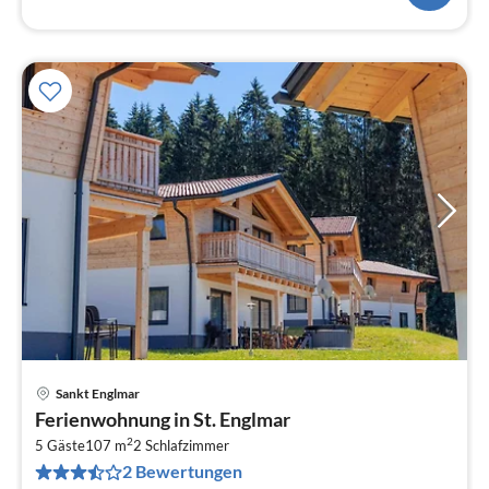
Sankt Englmar
Pre
Ferienwohnung in St. Englmar
ab
2
8
5 Gäste
107 m
2
Schlafzimmer
2 Bewertungen
pr