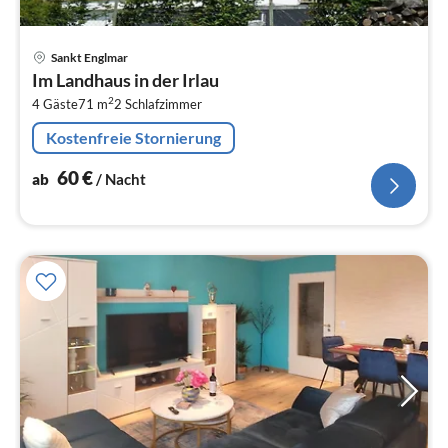
Pre
Sankt Englmar
ab
Im Landhaus in der Irlau
6
2
4 Gäste
71 m
2
Schlafzimmer
pr
Na
Kostenfreie Stornierung
60
€
ab
/ Nacht