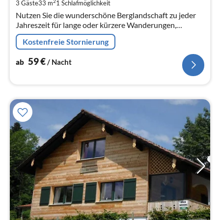
2
3 Gäste
33 m
1
Schlafmöglichkeit
pr
Nutzen Sie die wunderschöne Berglandschaft zu jeder
Na
Jahreszeit für lange oder kürzere Wanderungen,
Radtouren, Spaziergänge oder für ein Skivergnügen in
Kostenfreie Stornierung
der herrlichen Winterlandsch...
59
€
ab
/ Nacht