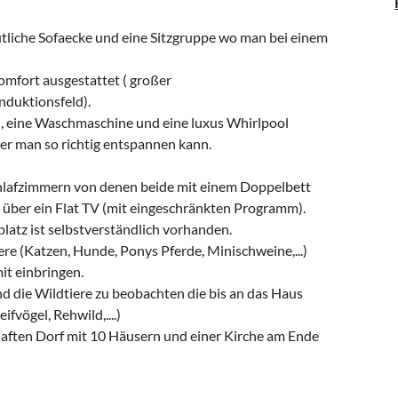
ütliche Sofaecke und eine Sitzgruppe wo man bei einem
omfort ausgestattet ( großer
nduktionsfeld).
h, eine Waschmaschine und eine luxus Whirlpool
er man so richtig entspannen kann.
hlafzimmern von denen beide mit einem Doppelbett
t über ein Flat TV (mit eingeschränkten Programm).
latz ist selbstverständlich vorhanden.
e (Katzen, Hunde, Ponys Pferde, Minischweine,...)
mit einbringen.
und die Wildtiere zu beobachten die bis an das Haus
fvögel, Rehwild,....)
haften Dorf mit 10 Häusern und einer Kirche am Ende