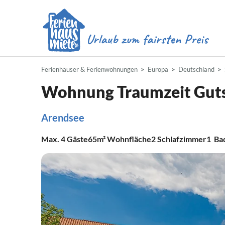
Ferienhäuser & Ferienwohnungen
Europa
Deutschland
Wohnung Traumzeit Guts
Arendsee
Max.
4
Gäste
65m²
Wohnfläche
2
Schlafzimmer
1
Ba