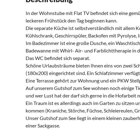
In der Wohnstube mit Flat TV befindet sich eine gem
leckeren Frühstück den Tag beginnen kann.
Die separate Küche ist selbstverständlich mit allem K
Kühlschrank, Geschirrspüler, Backofen mit Pyrolyse, I
Im Badezimmer ist eine große Dusche, ein Waschtisc
Badewanne mit Whirl- Air- und Farblichttherapie in d
Das WC befindet sich separat.
Schöne Urlaubsträume bieten Ihnen eins von zwei Sc
(180x200) eingerichtet sind. Ein Schlafzimmer verfüg
Eine Terrasse gehört zur Wohnung und ein PKW Stellp
Auf unserem Gutshof zum See wohnen noch einige Tier
und wer Lust hat der darf sich gerne in die Hofarbeit 
Ein Traum ist es allerdings auch im Garten zu sitzen 
kommen (Kraniche, Störche, Füchse, Schleiereulen, Grei
Unser Gutshof zum See liegt in einem kleinen zauber
einer Sackgasse.