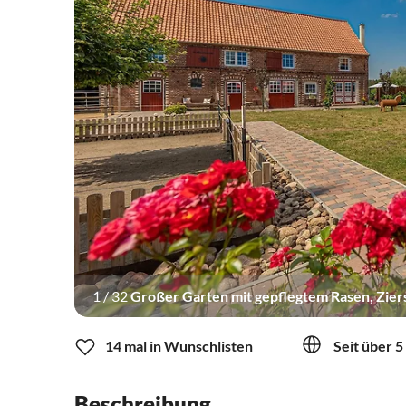
1
/
32
Großer Garten mit gepflegtem Rasen, Zier
14 mal in Wunschlisten
Seit über 5
Beschreibung