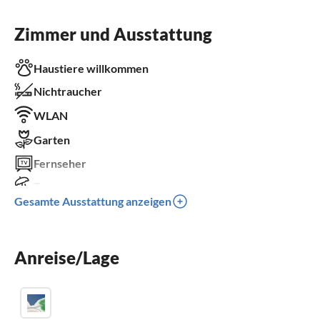
Zimmer und Ausstattung
Haustiere willkommen
Nichtraucher
WLAN
Garten
Fernseher
Terrasse
Gesamte Ausstattung anzeigen
Spülmaschine
Waschmaschine
Anreise/Lage
Sauna