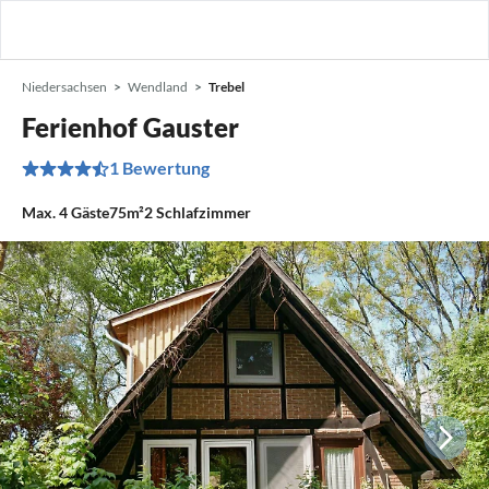
Niedersachsen
Wendland
Trebel
Ferienhof Gauster
1 Bewertung
Max.
4
Gäste
75m²
2
Schlafzimmer