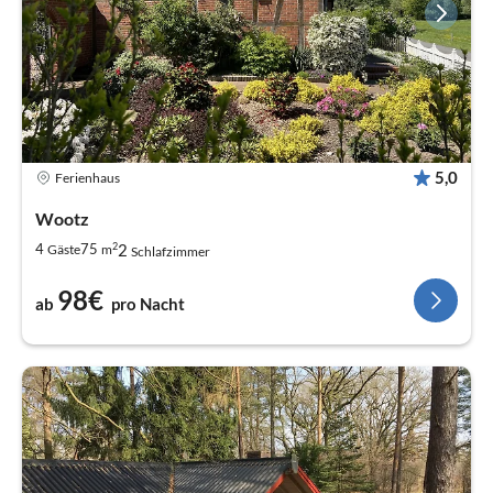
5,0
Ferienhaus
Wootz
2
2
4
75
Gäste
m
Schlafzimmer
98€
ab
pro Nacht