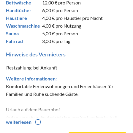
Bettwäsche
12,00 €
pro Person
Handtücher
6,00 €
pro Person
Haustiere
4,00 €
pro Haustier pro Nacht
Waschmaschine
4,00 €
pro Nutzung
Sauna
5,00 €
pro Person
Fahrrad
3,00 €
pro Tag
Hinweise des Vermieters
Restzahlung:
bei Ankunft
Weitere Informationen:
Komfortable Ferienwohnungen und Ferienhäuser für
Familien und Ruhe suchende Gäste.
Urlaub auf dem Bauernhof
Auf unserm Familienbetrieb können Sie Landwirtschaft
weiterlesen
hautnah erleben, denn es ist ein lebendiger Bauernhof mit
vielen Tieren, auf dem Sie und vor allem Ihre Kinder