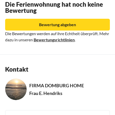
- Klimaanlage und Fußbodenheizung
Die Ferienwohnung hat noch keine
Bewertung
Kochnische
- Kühlschrank mit Gefrierfach
Bewertung abgeben
- Wasserkocher
Die Bewertungen werden auf ihre Echtheit überprüft. Mehr
- Kaffeemaschine
dazu in unseren
Bewertungsrichtlinien
.
- Kombi-Mikrowelle
- Senseo
- Verschiedene Arten von Gläsern, Tellern, Schüsseln und
Besteck
Kontakt
Andere Eigenschaften:
- Nichtraucher
FIRMA DOMBURG HOME
- Haustiere verboten
Frau E. Hendriks
- Geeignet für Senioren
- Im Erdgeschoss, aber nicht breit genug für Rollstuhlfahrer.