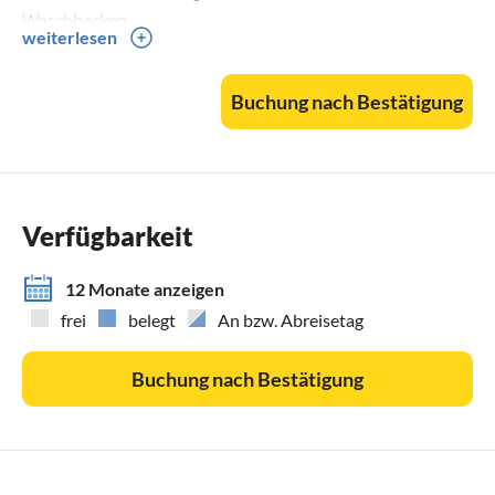
Waschbecken.
weiterlesen
Außenausstattung:
Buchung nach Bestätigung
- Terrasse mit 2 Stühlen und kleinem Tisch
- Terrasse mit Esstisch und Stühlen
- Privater Parkplatz
Zimmer
Verfügbarkeit
- Zwei einzelne Boxspringbetten
- Sitzecke mit zwei Stühlen, Esstisch und Fernseher
12 Monate anzeigen
- Kochnische
frei
belegt
An bzw. Abreisetag
- Kleiderschrank
Buchung nach Bestätigung
Ausstattung und Zubehör:
- W-lan
- Digitales Fernsehen/SmartTV/Digitalradio
- Staubsauger