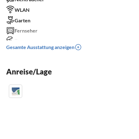
WLAN
Garten
Fernseher
Terrasse
Gesamte Ausstattung anzeigen
Kinderbett
Parkplatz
Anreise/Lage
Klimaanlage