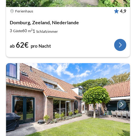
4,9
Ferienhaus
Domburg, Zeeland, Niederlande
2
1
3
60
Gäste
m
Schlafzimmer
62€
ab
pro Nacht