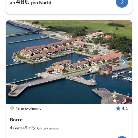
48€
ab
pro Nacht
4,1
Ferienwohnung
Borre
2
2
4
45
Gäste
m
Schlafzimmer