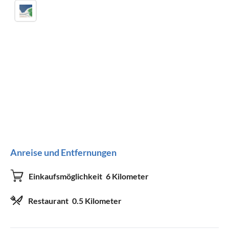
Küche
Gefrierfach
Spülmaschine
Kühlschrank
Kaffeemaschine
Dunstabzug
Geräte und Zubehör
Fernseher
Satelliten-/Kabel-TV
WLAN
Anreise und Entfernungen
Geeignet für
Einkaufsmöglichkeit
6 Kilometer
Nichtraucher
Haustiere nicht erlaubt
Restaurant
0.5 Kilometer
Kinder willkommen