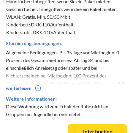
Handtücher: Inbegriffen, wenn Sie ein Paket mieten.
Geschirrtücher: Inbegriffen, wenn Sie ein Paket mieten.
WLAN: Gratis. Min. 50/50 Mbit.
Kinderbett: DKK 110/Aufenthalt.
Kinderstuhl: DKK 110/Aufenthalt.
Stornierungsbedingungen:
Allgemeine Bedingungen- Bis 35 Tage vor Mietbeginn: 0
Prozent des Gesamtmietpreises- Ab Tag 34 und bis
einschließlich Anreisetag oder später und bei
Nichterscheinen bei Mietbeginn: 100 Prozent des
Gesamtmietpreises + Bearbeitungsgebühr.- Vorausbezahlte
weiterlesen
Zusatzleistungen, z.B. Bettwäsche, Endreinigung und
Kinderstuhl usw. werden zu 100 % erstattet, wenn der
Weitere Informationen:
Mieter den Mietvertrag storniert.
Diese Wohnung wird zum Erhalt der Ruhe nicht an
Gruppen mit Jugendlichen vermietet
Jetzt buchen