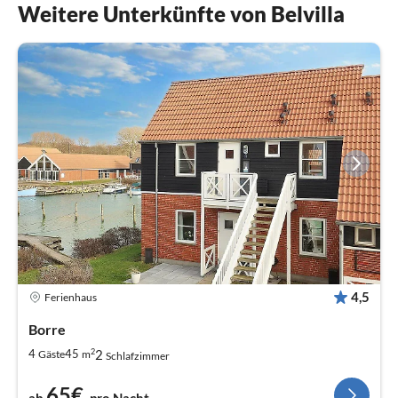
Weitere Unterkünfte von Belvilla
4,5
Ferienhaus
Borre
2
2
4
45
Gäste
m
Schlafzimmer
65€
ab
pro Nacht