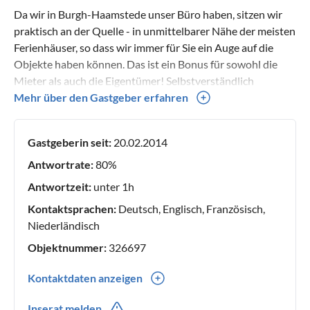
Da wir in Burgh-Haamstede unser Büro haben, sitzen wir
praktisch an der Quelle - in unmittelbarer Nähe der meisten
Ferienhäuser, so dass wir immer für Sie ein Auge auf die
Objekte haben können. Das ist ein Bonus für sowohl die
Mieter als auch die Eigentümer! Selbstverständlich
begrüßen wir alle Gäste professionell und sollten Fragen
Mehr über den Gastgeber erfahren
auftreten, sind wir sofort zur Stelle. Sagen Sie selbst - das
fühlt sich doch vertrauensvoll und gut an?
Gastgeberin seit:
20.02.2014
Antwortrate:
80%
Antwortzeit:
unter 1h
Kontaktsprachen:
Deutsch, Englisch, Französisch,
Niederländisch
Objektnummer:
326697
Kontaktdaten anzeigen
0031(0) 111651666
Inserat melden