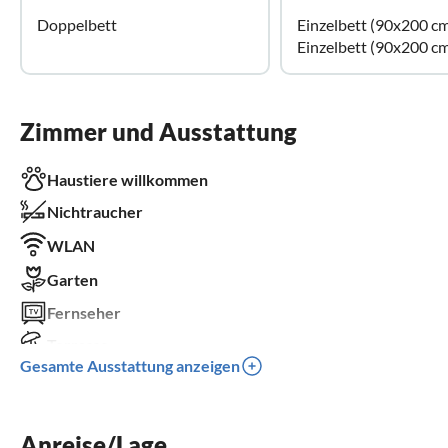
Doppelbett
Einzelbett (90x200 c
Einzelbett (90x200 c
Zimmer und Ausstattung
Haustiere willkommen
Nichtraucher
WLAN
Garten
Fernseher
Terrasse
Gesamte Ausstattung anzeigen
Spülmaschine
Parkplatz
Anreise/Lage
Grill