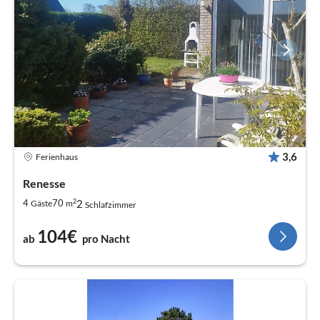
3,6
Ferienhaus
Renesse
2
2
4
70
Gäste
m
Schlafzimmer
104€
ab
pro Nacht