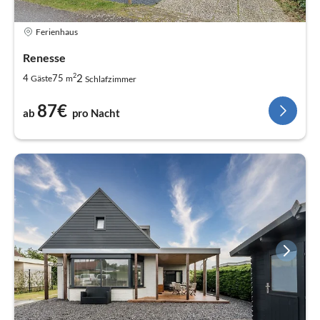
Ferienhaus
Renesse
2
2
4
75
Gäste
m
Schlafzimmer
87€
ab
pro Nacht