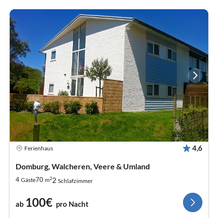
4,6
Ferienhaus
Domburg, Walcheren, Veere & Umland
2
2
4
70
Gäste
m
Schlafzimmer
100€
ab
pro Nacht