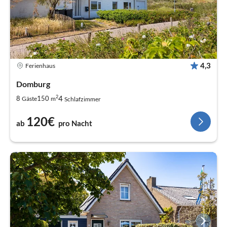
4,3
Ferienhaus
Domburg
2
4
8
150
Gäste
m
Schlafzimmer
120€
ab
pro Nacht