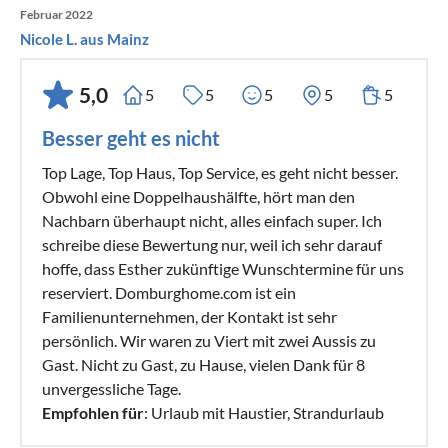
- Kühl- und Gefrierschrank mit 3 Schubladen
Februar 2022
- Geschirrspülmaschine
Nicole L. aus Mainz
- Mikrowelle
- Ofen
5,0
5
5
5
5
5
- Wasserkocher
Besser geht es nicht
- Kaffeemaschine
- Senseo
Top Lage, Top Haus, Top Service, es geht nicht besser.
- Toaster
Obwohl eine Doppelhaushälfte, hört man den
- Verschiedene Arten von Gläsern
Nachbarn überhaupt nicht, alles einfach super. Ich
schreibe diese Bewertung nur, weil ich sehr darauf
- Gut sortierte Küchenschubladen
hoffe, dass Esther zukünftige Wunschtermine für uns
reserviert. Domburghome.com ist ein
Andere Eigenschaften:
Familienunternehmen, der Kontakt ist sehr
- Nichtraucher
persönlich. Wir waren zu Viert mit zwei Aussis zu
- Haustiere nur in Absprache erlaubt
Gast. Nicht zu Gast, zu Hause, vielen Dank für 8
- Geeignet für Senioren
unvergessliche Tage.
- Kinderfreundlich
Empfohlen für
: Urlaub mit Haustier, Strandurlaub
- Für Rollstuhlfahrer nicht zugänglich