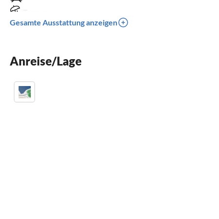
Terrasse
Gesamte Ausstattung anzeigen
Spülmaschine
Waschmaschine
Anreise/Lage
Kinderbett