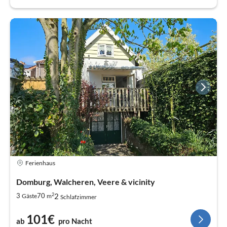
Ferienhaus
Domburg, Walcheren, Veere & vicinity
2
2
3
70
Gäste
m
Schlafzimmer
101€
ab
pro Nacht