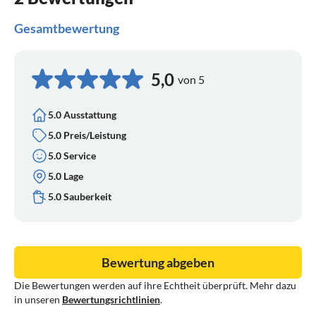
- offene Küche
Gesamtbewertung
Ausrüstung und Zubehör:
- W-lan
5,0
von 5
- Digitales Fernsehen / Digitalradio
- DVD / Blue Ray Player
5.0 Ausstattung
- Radio-CD-Player
5.0 Preis/Leistung
- Waschmaschine
5.0 Service
- Kinderbetten
5.0 Lage
- Hohe Stühle
- Treppentor
5.0 Sauberkeit
- Staubsauger
- Sonnenschirm
- Luxus Gartenstühle mit großem Gartentisch (mtr)
Bewertung abgeben
Die Bewertungen werden auf ihre Echtheit überprüft. Mehr dazu
Küchengeräte
in unseren
Bewertungsrichtlinien
.
- 4-Flammen-Kochfeld