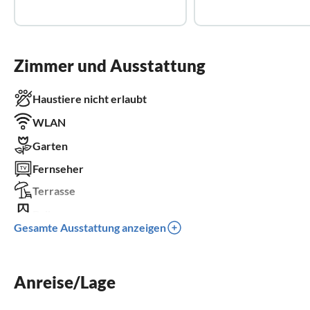
Zimmer und Ausstattung
Haustiere nicht erlaubt
WLAN
Garten
Fernseher
Terrasse
Balkon
Gesamte Ausstattung anzeigen
Parkplatz
Klimaanlage
Anreise/Lage
Kinder willkommen