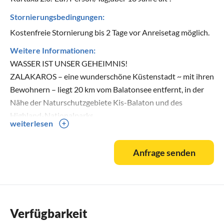
Stornierungsbedingungen:
Kostenfreie Stornierung bis 2 Tage vor Anreisetag möglich.
Weitere Informationen:
WASSER IST UNSER GEHEIMNIS!
ZALAKAROS – eine wunderschöne Küstenstadt ~ mit ihren
Bewohnern – liegt 20 km vom Balatonsee entfernt, in der
Nähe der Naturschutzgebiete Kis-Balaton und des
Highland-Nationalparks.
weiterlesen
Das Thermalbad wird von der Thermal- und Sportfamilie
bereitgestellt, die Thermalbecken haben Wellen- und
Anfrage senden
Wassertemperaturen
Die Temperatur liegt zwischen 24 und 36 °C, und es ist
angenehm, Familienmitglieder den ganzen Tag zu baden.
Kinder können im Schwimmbad und auf dem Spielplatz
Spaß haben.
Verfügbarkeit