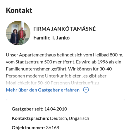
Kontakt
Nicht-medizinische Hallen- und Außenschwimmbäder
sowie Kinderbecken
Die Attraktionen bieten unvergessliche Erlebnisse für Jung
FIRMA JANKÓ TAMÁSNÉ
und Alt gleichermaßen.
Familie T. Jankó
Es gibt außerdem mehrere Saunen, Dampfbäder,
Schwimmbäder und Innenhöfe.
Unser Appartementhaus befindet sich vom Heilbad 800 m,
die das ganze Jahr über geöffnet sind und eine angenehme
vom Stadtzentrum 500 m entfernt. Es wird ab 1996 als ein
Ruhe bieten.
Familienunternehmen geführt. Wir können für 30-40
Im Sommer können Gäste mit mehr als 5000 m²
Personen moderne Unterkunft bieten, es gibt aber
Wasserfläche rechnen, von denen etwa 1500 m² bedeckt
Möglichkeit für 50-60 Personen Unterkunft zu
sind.
organisieren.
Mehr über den Gastgeber erfahren
Die charmante Stadt ist von Weinbergen und Obstgärten
Gastgeber seit:
14.04.2010
umgeben, die umliegenden Wälder versorgen die Stadt mit
sauberer Luft und wirken sich positiv auf ein gesundes
Kontaktsprachen:
Deutsch, Ungarisch
Klima aus.
Objektnummer:
36168