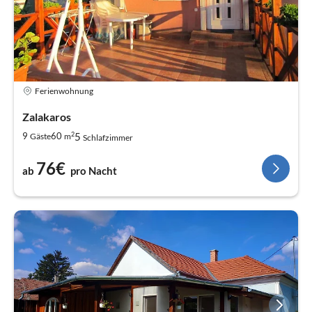
Ferienwohnung
Zalakaros
2
5
9
60
Gäste
m
Schlafzimmer
76€
ab
pro Nacht