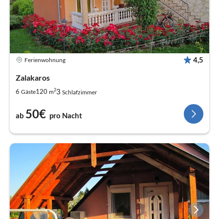
4,5
Ferienwohnung
Zalakaros
2
3
6
120
Gäste
m
Schlafzimmer
50€
ab
pro Nacht