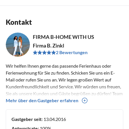
Kontakt
FIRMA B-HOME WITH US
Firma B. Zinkl
2 Bewertungen
Wir helfen Ihnen gerne das passende Ferienhaus oder
Ferienwohnung für Sie zu finden. Schicken Sie uns ein E-
Mail oder rufen Sie uns an. Wir legen großen Wert auf
Kundenfreundlichkeit und Service. Wir würden uns freuen,
Sie als unsere Kunden und Gäste begrüßen zu dürfen! Team
B-Home with us
Mehr über den Gastgeber erfahren
Gastgeber seit:
13.04.2016
Antwortrate:
100%