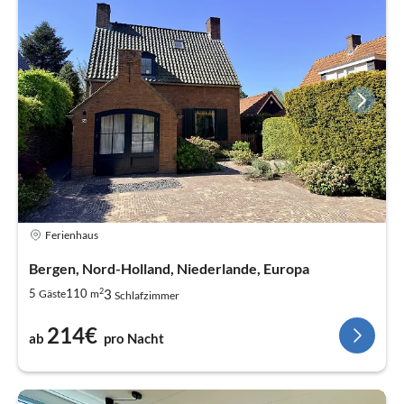
Ferienhaus
Bergen, Nord-Holland, Niederlande, Europa
2
3
5
110
Gäste
m
Schlafzimmer
214€
ab
pro Nacht