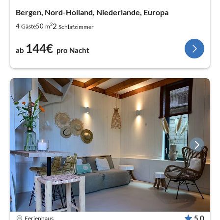
Bergen, Nord-Holland, Niederlande, Europa
2
2
4
50
Gäste
m
Schlafzimmer
144€
ab
pro Nacht
5,0
Ferienhaus