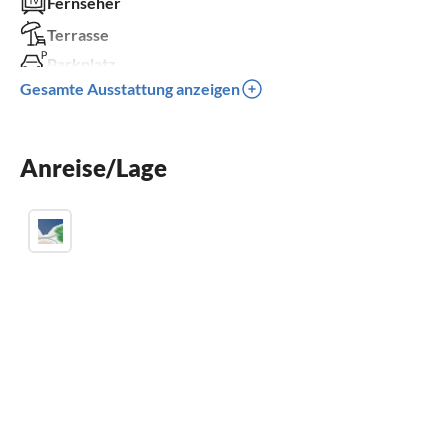
Fernseher
Terrasse
Parkplatz
Gesamte Ausstattung anzeigen
Kinder willkommen
für Rollstuhl nicht geeignet
Anreise/Lage