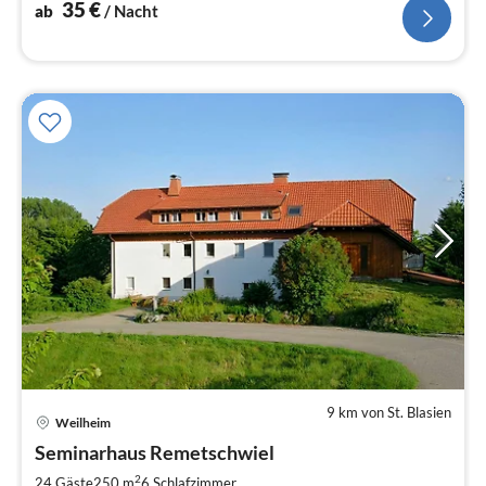
35
€
ab
/ Nacht
9 km von St. Blasien
Pre
Weilheim
ab
3
Seminarhaus Remetschwiel
pr
2
24 Gäste
250 m
6
Schlafzimmer