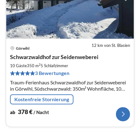
12 km von St. Blasien
Görwihl
Pre
Schwarzwaldhof zur Seidenweberei
ab
3
2
10 Gäste
350 m
5
Schlafzimmer
pr
3 Bewertungen
Na
Traum-Ferienhaus Schwarzwaldhof zur Seidenweberei
in Görwihl, Südschwarzwald: 350m² Wohnfläche, 10
Pers., 5 Schlafzimmer. Auf 2500 m² eingezäuntem
Kostenfreie Stornierung
parkähnlichem Grundstück
378
€
ab
/ Nacht