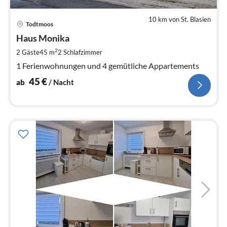
10 km von St. Blasien
Pre
Todtmoos
ab
4
Haus Monika
pr
2
2 Gäste
45 m
2
Schlafzimmer
Na
1 Ferienwohnungen und 4 gemütliche Appartements
45
€
ab
/ Nacht