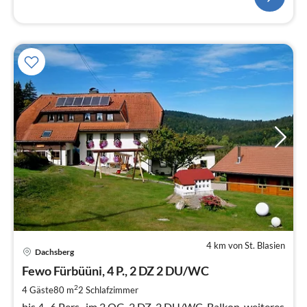
4 km von St. Blasien
Pre
Dachsberg
ab
7
Fewo Fürbüüni, 4 P., 2 DZ 2 DU/WC
pr
2
4 Gäste
80 m
2
Schlafzimmer
Na
bis 4- 6 Pers., im 2 OG, 2 DZ, 2 DU/WC, Balkon, weiteres