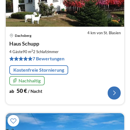
4 km von St. Blasien
Dachsberg
Pre
Haus Schupp
ab
5
2
4 Gäste
90 m
2
Schlafzimmer
pr
7 Bewertungen
Na
Kostenfreie Stornierung
Nachhaltig
50
€
ab
/ Nacht