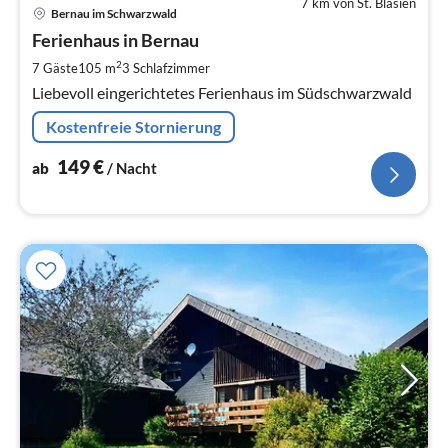
7 km von St. Blasien
Pre
Bernau im Schwarzwald
ab
1
Ferienhaus in Bernau
pr
2
7 Gäste
105 m
3
Schlafzimmer
Na
Liebevoll eingerichtetes Ferienhaus im Südschwarzwald
Kostenfreie Stornierung
149
€
ab
/ Nacht