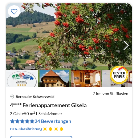
7 km von St. Blasien
Bernau im Schwarzwald
Pre
4**** Ferienappartement Gisela
ab
7
2
2 Gäste
50 m
1
Schlafzimmer
pr
24 Bewertungen
Na
DTV-Klassifizierung