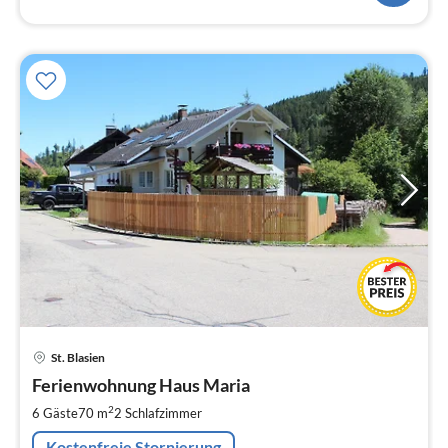
Pre
St. Blasien
ab
9
Ferienwohnung Haus Maria
pr
2
6 Gäste
70 m
2
Schlafzimmer
Na
Kostenfreie Stornierung