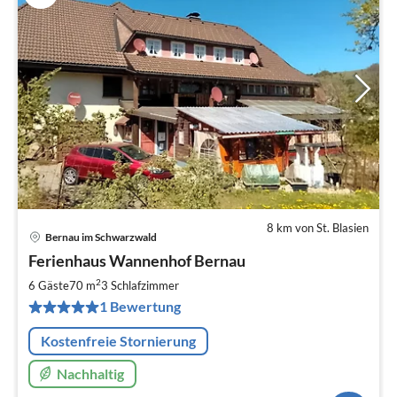
8 km von St. Blasien
Bernau im Schwarzwald
Pre
Ferienhaus Wannenhof Bernau
ab
3
2
6 Gäste
70 m
3
Schlafzimmer
pr
1 Bewertung
Na
Kostenfreie Stornierung
Nachhaltig