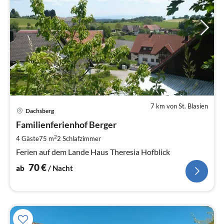
7 km von St. Blasien
Pre
Dachsberg
ab
7
Familienferienhof Berger
pr
2
4 Gäste
75 m
2
Schlafzimmer
Na
Ferien auf dem Lande Haus Theresia Hofblick
70
€
ab
/ Nacht