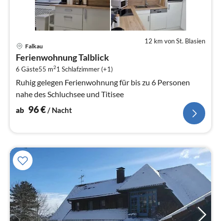
12 km von St. Blasien
Pre
Falkau
ab
Ferienwohnung Talblick
9
2
6 Gäste
55 m
1
Schlafzimmer (+1)
pr
Na
Ruhig gelegen Ferienwohnung für bis zu 6 Personen
nahe des Schluchsee und Titisee
96
€
ab
/ Nacht