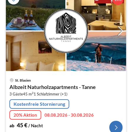
Pre
St. Blasien
ab
Albzeit Naturholzapartments - Tanne
4
2
3 Gäste
45 m
1
Schlafzimmer (+1)
pr
Na
Kostenfreie Stornierung
20% Aktion
08.08.2026 - 30.08.2026
45
€
ab
/ Nacht