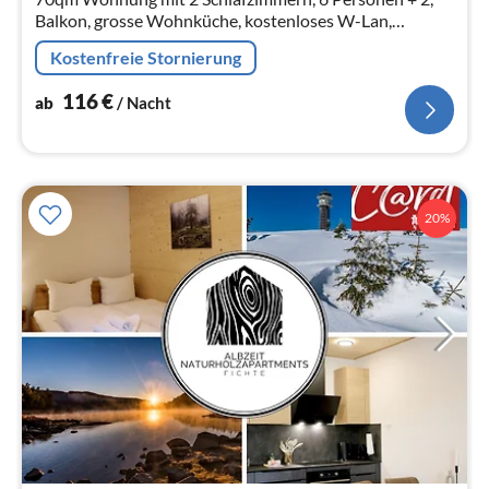
Balkon, grosse Wohnküche, kostenloses W-Lan,
Geschirrspüler, Waschmaschine, Sat-TV, Mini-
Kostenfreie Stornierung
Stereoanlage, Du/WC, Babybett, Kinderau...
116
€
ab
/ Nacht
20%