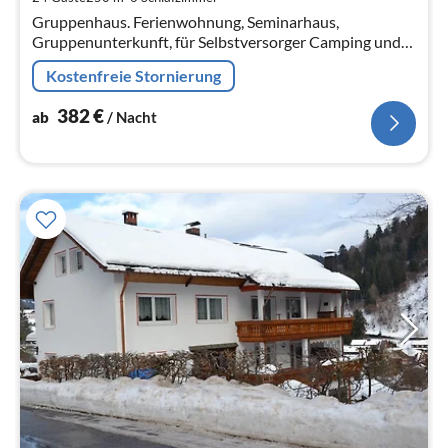
Na
Gruppenhaus. Ferienwohnung, Seminarhaus,
Gruppenunterkunft, für Selbstversorger Camping und
Yurte im Sommer biologische Landwirtschaft mit
Kostenfreie Stornierung
Saisonangeboten
382
€
ab
/ Nacht