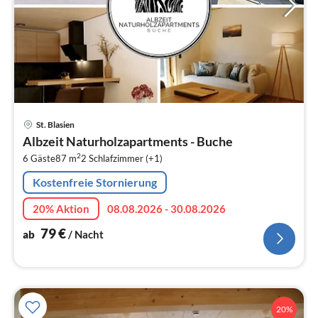
Pre
St. Blasien
ab
Albzeit Naturholzapartments - Buche
7
2
6 Gäste
87 m
2
Schlafzimmer (+1)
pr
Na
Kostenfreie Stornierung
20% Aktion
08.08.2026 - 30.08.2026
79
€
ab
/ Nacht
20%