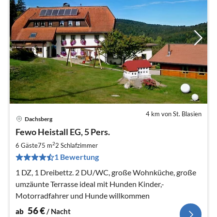
4 km von St. Blasien
Dachsberg
Pre
Fewo Heistall EG, 5 Pers.
ab
5
2
6 Gäste
75 m
2
Schlafzimmer
pr
1 Bewertung
Na
1 DZ, 1 Dreibettz. 2 DU/WC, große Wohnküche, große
umzäunte Terrasse ideal mit Hunden Kinder,-
Motorradfahrer und Hunde willkommen
56
€
ab
/ Nacht