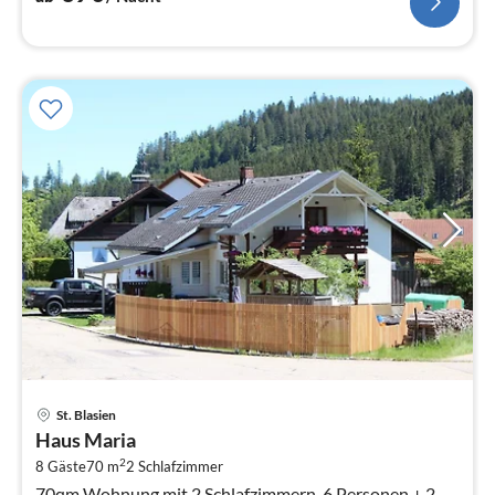
Pre
St. Blasien
ab
Haus Maria
1
2
8 Gäste
70 m
2
Schlafzimmer
pr
70qm Wohnung mit 2 Schlafzimmern, 6 Personen + 2,
Na