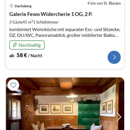
4 km von St. Blasien
Pre
Dachsberg
ab
5
Galerie Fewo Widercherie 1 OG, 2 P.
pr
2
3 Gäste
45 m
1
Schlafzimmer
Na
kombiniert Wohnküche mit separater Ess- und Sitzecke,
DZ, DU/WC, Panoramablick, großer möblierter Balkon
KInder, Motorradfahrer und Hunde willkommen
Nachhaltig
58
€
ab
/ Nacht