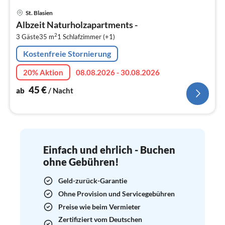
Pre
St. Blasien
ab
Albzeit Naturholzapartments -
4
2
3 Gäste
35 m
1
Schlafzimmer (+1)
pr
Na
Kostenfreie Stornierung
20% Aktion
08.08.2026 - 30.08.2026
45
€
ab
/ Nacht
Einfach und ehrlich - Buchen
ohne Gebühren!
Geld-zurück-Garantie
Ohne Provision und Servicegebühren
Preise wie beim Vermieter
Zertifiziert vom Deutschen