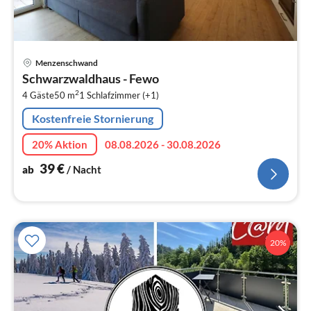
Pre
Menzenschwand
ab
Schwarzwaldhaus - Fewo
3
2
4 Gäste
50 m
1
Schlafzimmer (+1)
pr
Na
Kostenfreie Stornierung
20% Aktion
08.08.2026 - 30.08.2026
39
€
ab
/ Nacht
20%