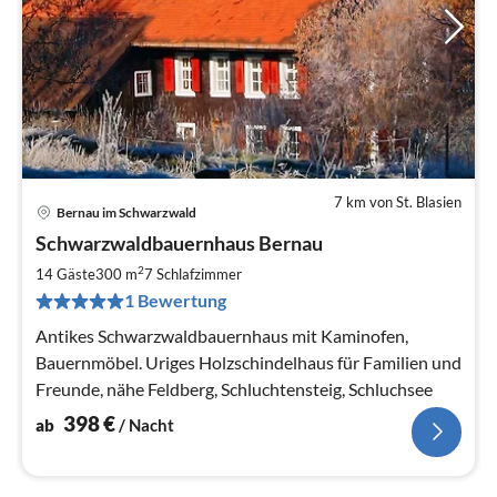
7 km von St. Blasien
Bernau im Schwarzwald
Pre
Schwarzwaldbauernhaus Bernau
ab
3
2
14 Gäste
300 m
7
Schlafzimmer
pr
1 Bewertung
Na
Antikes Schwarzwaldbauernhaus mit Kaminofen,
Bauernmöbel. Uriges Holzschindelhaus für Familien und
Freunde, nähe Feldberg, Schluchtensteig, Schluchsee
398
€
ab
/ Nacht