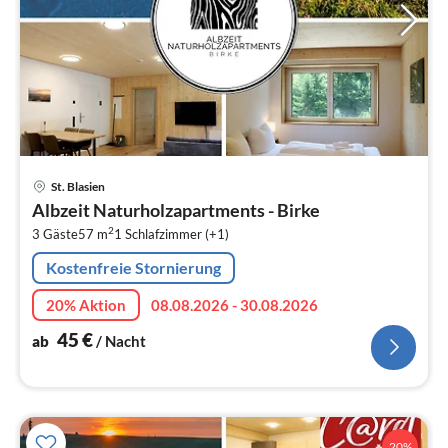
Pre
St. Blasien
ab
Albzeit Naturholzapartments - Birke
4
2
3 Gäste
57 m
1
Schlafzimmer (+1)
pr
Na
Kostenfreie Stornierung
20% Aktion
08.08.2026 - 30.08.2026
45
€
ab
/ Nacht
20%