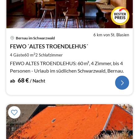
6 km von St. Blasien
Pre
Bernau im Schwarzwald
ab
6
FEWO ´ALTES TROENDLEHUS´
pr
2
4 Gäste
60 m
2
Schlafzimmer
Na
FEWO ALTES TROENDLEHUS: 60 m², 4 Zimmer, bis 4
Personen - Urlaub im südlichen Schwarzwald, Bernau.
68
€
ab
/ Nacht