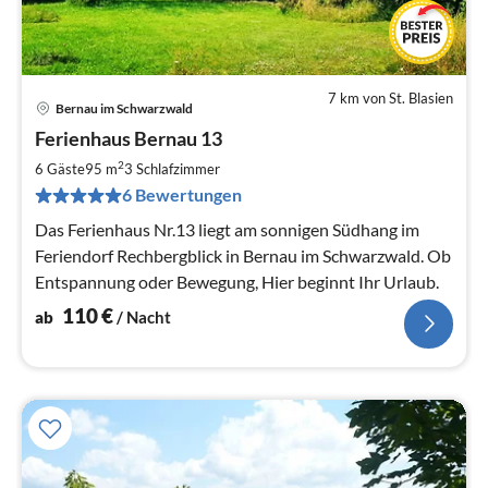
7 km von St. Blasien
Bernau im Schwarzwald
Pre
Ferienhaus Bernau 13
ab
1
2
6 Gäste
95 m
3
Schlafzimmer
pr
6 Bewertungen
Na
Das Ferienhaus Nr.13 liegt am sonnigen Südhang im
Feriendorf Rechbergblick in Bernau im Schwarzwald. Ob
Entspannung oder Bewegung, Hier beginnt Ihr Urlaub.
110
€
ab
/ Nacht