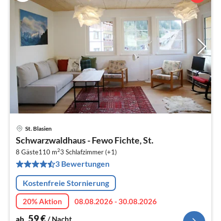
St. Blasien
Pre
Schwarzwaldhaus - Fewo Fichte, St.
ab
2
5
8 Gäste
110 m
3
Schlafzimmer (+1)
3 Bewertungen
pr
Na
Kostenfreie Stornierung
20% Aktion
08.08.2026 - 30.08.2026
59
€
ab
/ Nacht