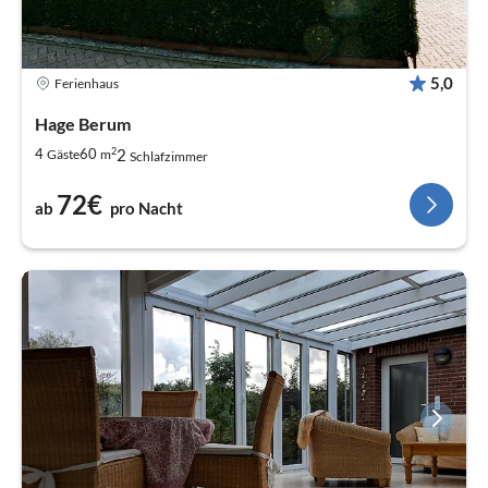
5,0
Ferienhaus
Hage Berum
2
2
4
60
Gäste
m
Schlafzimmer
72€
ab
pro Nacht