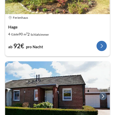
Ferienhaus
Hage
2
2
4
90
Gäste
m
Schlafzimmer
92€
ab
pro Nacht