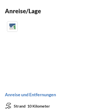
Kinderbett
Anreise/Lage
Parkplatz
Anreise und Entfernungen
Strand
10 Kilometer