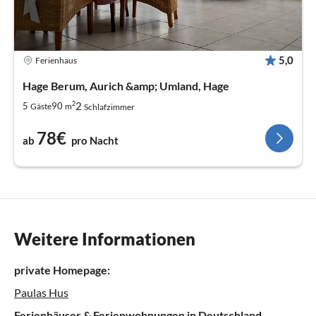
5,0
Ferienhaus
Hage Berum, Aurich &amp; Umland, Hage
2
2
5
90
Gäste
m
Schlafzimmer
78€
ab
pro Nacht
Weitere Informationen
private Homepage:
Paulas Hus
Ferienhäuser & Ferienwohnungen in Deutschland