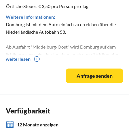
Örtliche Steuer: € 3,50 pro Person pro Tag
Weitere Informationen:
Domburg ist mit dem Auto einfach zu erreichen über die
Niederländische Autobahn 58.
Ab Ausfahrt "Middelburg-Oost" wird Domburg auf dem
Schildern angezeigt. Es sind dann noch etwa 15 Kilometer
weiterlesen
über gut gepflegte Landstraßen.
Anfrage senden
Mit öffenlichen Verkehrmittel fahren Sie mit dem Zug bis
Middelburg. Von dort aus gibt es zwei Buslinien (52 und 53)
nach Domburg. Tagsüber wird in halbstundentakt gefahren.
Verfügbarkeit
12 Monate anzeigen