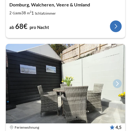
Domburg, Walcheren, Veere & Umland
2
1
2
38
Gäste
m
Schlafzimmer
68€
ab
pro Nacht
4,5
Ferienwohnung