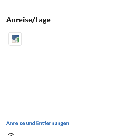
Kinder willkommen
Anreise/Lage
für Rollstuhl nicht geeignet
Anreise und Entfernungen