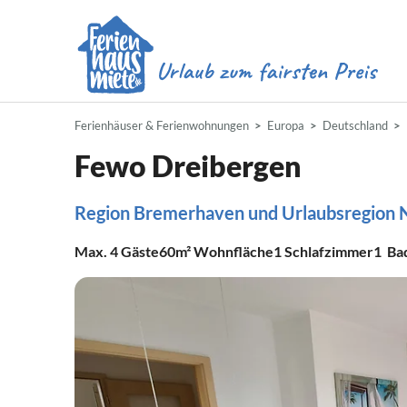
Ferienhäuser & Ferienwohnungen
Europa
Deutschland
Fewo Dreibergen
Region Bremerhaven und Urlaubsregion 
Max.
4
Gäste
60m²
Wohnfläche
1
Schlafzimmer
1
Ba