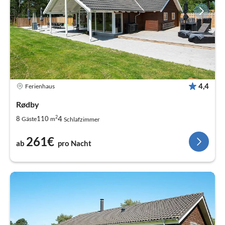
4,4
Ferienhaus
Rødby
2
4
8
110
Gäste
m
Schlafzimmer
261€
ab
pro Nacht