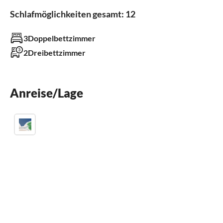
Kinder willkommen
Schlafmöglichkeiten gesamt: 12
Außenbereich
3Doppelbettzimmer
2Dreibettzimmer
Grill
Kinderspielplatz
Pool
Terrasse
Anreise/Lage
Badezimmer
Gäste-WC 2
Küche
Gefrierfach
Kühlschrank
Mikrowelle
Backofen
Kaffeemaschine