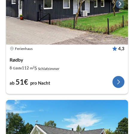
4,3
Ferienhaus
Rødby
2
5
8
112
Gäste
m
Schlafzimmer
51€
ab
pro Nacht