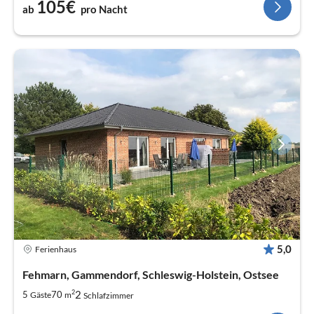
105€
ab
pro Nacht
5,0
Ferienhaus
Fehmarn, Gammendorf, Schleswig-Holstein, Ostsee
2
2
5
70
Gäste
m
Schlafzimmer