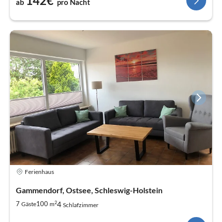
142€
ab
pro Nacht
Ferienhaus
Gammendorf, Ostsee, Schleswig-Holstein
2
4
7
100
Gäste
m
Schlafzimmer