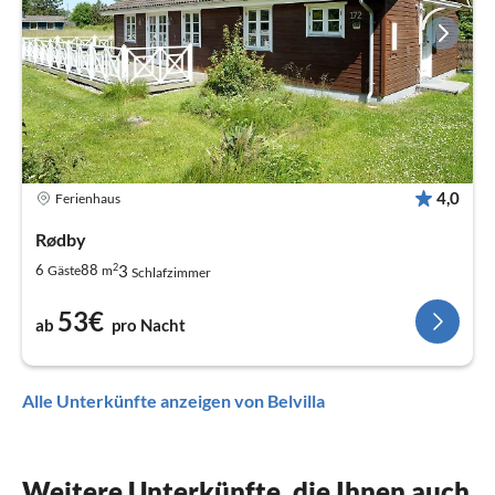
4,0
Ferienhaus
Rødby
2
3
6
88
Gäste
m
Schlafzimmer
53€
ab
pro Nacht
Alle Unterkünfte anzeigen von Belvilla
Weitere Unterkünfte, die Ihnen auch