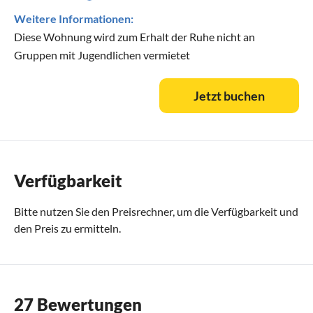
Zusatzleistungen, z.B. Bettwäsche, Endreinigung und
Kinderstuhl usw. werden zu 100 % erstattet, wenn der
Weitere Informationen:
Mieter den Mietvertrag storniert.
Diese Wohnung wird zum Erhalt der Ruhe nicht an
Gruppen mit Jugendlichen vermietet
Jetzt buchen
Verfügbarkeit
Bitte nutzen Sie den
Preisrechner
, um die Verfügbarkeit und
den Preis zu ermitteln.
27 Bewertungen