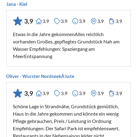
Jana - Kiel
3,9
3.9
3.9
3.9
3.9
3.9
Etwas in die Jahre gekommenAlles reichlich
vorhanden Großes, gepflegtes Grundstück Nah am
Wasser Empfehlungen: Spaziergang am
MeerEntspannung
Oliver - Wurster NordseekÃ¼ste
3,9
3.9
3.9
3.9
3.9
3.9
Schöne Lage in Strandnähe, Grundstück gemütlich,
Haus in die Jahre gekommen und könnte ein wenig
Pflege gebrauchen, Preis / Leistung in Ordnung
Empfehlungen: Der Safari Park ist empfehlenswert,
Restaurants in der Nebensaison leider nicht