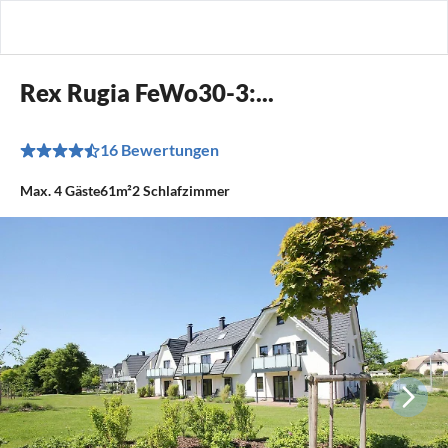
Rex Rugia FeWo30-3:...
16 Bewertungen
Max.
4
Gäste
61m²
2
Schlafzimmer