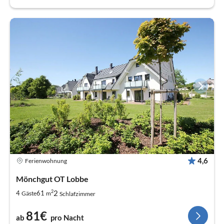
4,6
Ferienwohnung
Mönchgut OT Lobbe
2
2
4
61
Gäste
m
Schlafzimmer
81€
ab
pro Nacht