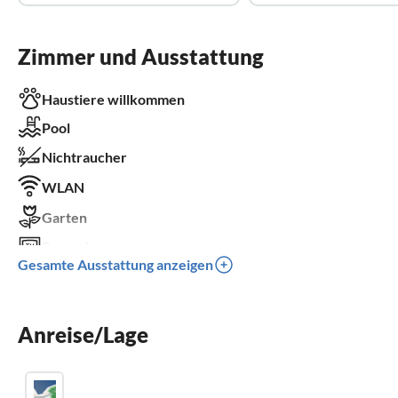
Zimmer und Ausstattung
Haustiere willkommen
Pool
Nichtraucher
WLAN
Garten
Fernseher
Gesamte Ausstattung anzeigen
Terrasse
Spülmaschine
Anreise/Lage
Sauna