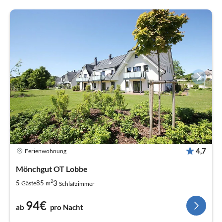
4,7
Ferienwohnung
Mönchgut OT Lobbe
2
3
5
85
Gäste
m
Schlafzimmer
94€
ab
pro Nacht