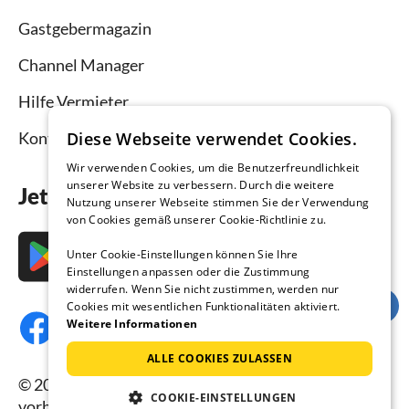
Gastgebermagazin
Channel Manager
Hilfe Vermieter
Kontakt
Diese Webseite verwendet Cookies.
Wir verwenden Cookies, um die Benutzerfreundlichkeit
unserer Website zu verbessern. Durch die weitere
Jetzt die App downloaden
Nutzung unserer Webseite stimmen Sie der Verwendung
von Cookies gemäß unserer Cookie-Richtlinie zu.
Unter Cookie-Einstellungen können Sie Ihre
Einstellungen anpassen oder die Zustimmung
widerrufen. Wenn Sie nicht zustimmen, werden nur
Cookies mit wesentlichen Funktionalitäten aktiviert.
Weitere Informationen
ALLE COOKIES ZULASSEN
© 2026 Ferienhausmiete.de, alle Rechte
COOKIE-EINSTELLUNGEN
vorbehalten.