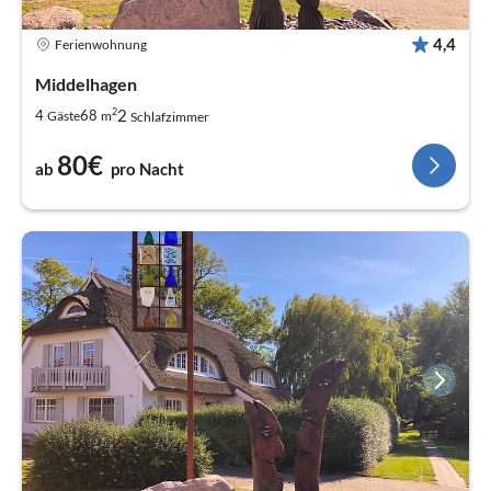
4,4
Ferienwohnung
Middelhagen
2
2
4
68
Gäste
m
Schlafzimmer
80€
ab
pro Nacht