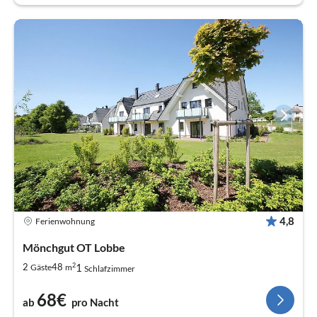
4,8
Ferienwohnung
Mönchgut OT Lobbe
2
1
2
48
Gäste
m
Schlafzimmer
68€
ab
pro Nacht