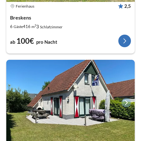
2,5
Ferienhaus
Breskens
2
3
6
416
Gäste
m
Schlafzimmer
100€
ab
pro Nacht