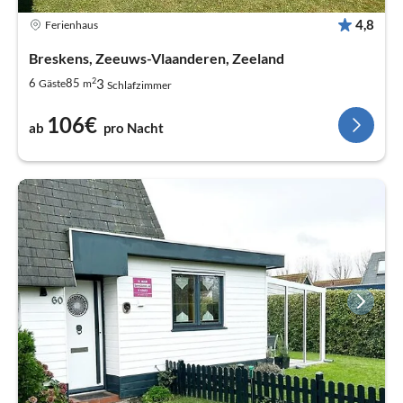
4,8
Ferienhaus
Breskens, Zeeuws-Vlaanderen, Zeeland
2
3
6
85
Gäste
m
Schlafzimmer
106€
ab
pro Nacht