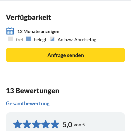
Plus, Jumbo) erhältlich sind (keine Nutzung von Kaminholz
erlaubt).
Verfügbarkeit
Der Mietpreis ist inkl. Strom, Gas, Wasser und Internet. Für
12 Monate anzeigen
die Endreinigung fallen einmalig € 75 an.
frei
belegt
An bzw. Abreisetag
Anfrage senden
13 Bewertungen
Gesamtbewertung
5,0
von 5