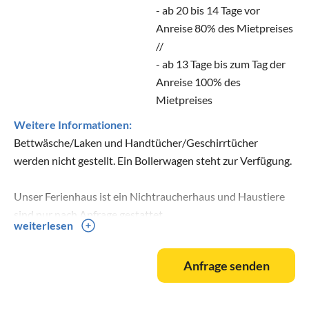
- ab 20 bis 14 Tage vor
Anreise 80% des Mietpreises
//
- ab 13 Tage bis zum Tag der
Anreise 100% des
Mietpreises
Weitere Informationen:
Bettwäsche/Laken und Handtücher/Geschirrtücher
werden nicht gestellt. Ein Bollerwagen steht zur Verfügung.
Unser Ferienhaus ist ein Nichtraucherhaus und Haustiere
sind nur nach Anfrage gestattet.
weiterlesen
Hinterlassenschaften Ihres Hundes im Garten sind bitte zu
entfernen.
Anfrage senden
Die Kaminnutzung ist ausschließlich mit Hartblöcken (zB
von Optima) zu betreiben, die im Supermarkt vor Ort (zB