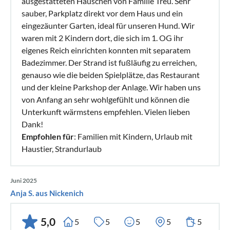
ausgestatteten Häuschen von Familie Treu. Sehr
sauber, Parkplatz direkt vor dem Haus und ein
eingezäunter Garten, ideal für unseren Hund. Wir
waren mit 2 Kindern dort, die sich im 1. OG ihr
eigenes Reich einrichten konnten mit separatem
Badezimmer. Der Strand ist fußläufig zu erreichen,
genauso wie die beiden Spielplätze, das Restaurant
und der kleine Parkshop der Anlage. Wir haben uns
von Anfang an sehr wohlgefühlt und können die
Unterkunft wärmstens empfehlen. Vielen lieben
Dank!
Empfohlen für
: Familien mit Kindern, Urlaub mit
Haustier, Strandurlaub
Juni 2025
Anja S. aus Nickenich
5,0
5
5
5
5
5