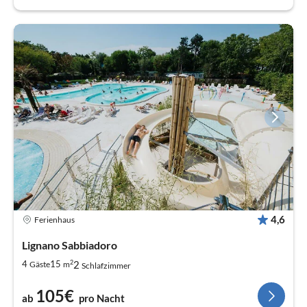
4,6
Ferienhaus
Lignano Sabbiadoro
2
2
4
15
Gäste
m
Schlafzimmer
105€
ab
pro Nacht