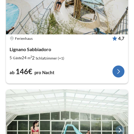
4,7
Ferienhaus
Lignano Sabbiadoro
2
2
5
24
Gäste
m
Schlafzimmer (+1)
146€
ab
pro Nacht