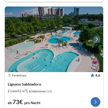
4,6
Ferienhaus
Lignano Sabbiadoro
2
1
2
12
Gäste
m
Schlafzimmer (+1)
73€
ab
pro Nacht