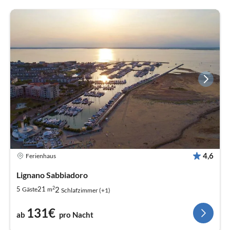
4,6
Ferienhaus
Lignano Sabbiadoro
2
2
5
21
Gäste
m
Schlafzimmer (+1)
131€
ab
pro Nacht