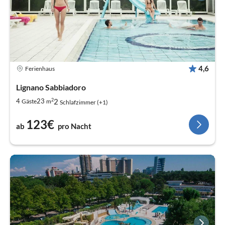
4,6
Ferienhaus
Lignano Sabbiadoro
2
2
4
23
Gäste
m
Schlafzimmer (+1)
123€
ab
pro Nacht