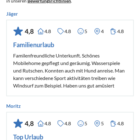
in unseren
Bewertungsrichtlinien
.
Jäger
4,8
4.8
4.8
5
4
4.8
Familienurlaub
Familenfreundliche Unterkunft. Schönes
Mobilehome gepflegt und geräumig. Wasserspiele
und Rutschen. Konnten auch mit Hund anreise. Man
kann verschiedene Sport aktivitäten treiben wie
Windsurf zum Beispiel. Haben uns gut amüsiert
Moritz
4,8
4.8
4.8
5
5
4.8
Top Urlaub