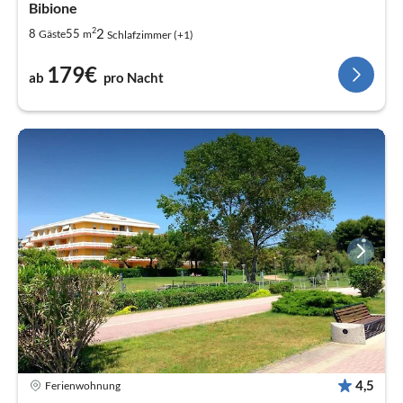
Bibione
2
2
8
55
Gäste
m
Schlafzimmer (+1)
179€
ab
pro Nacht
4,5
Ferienwohnung