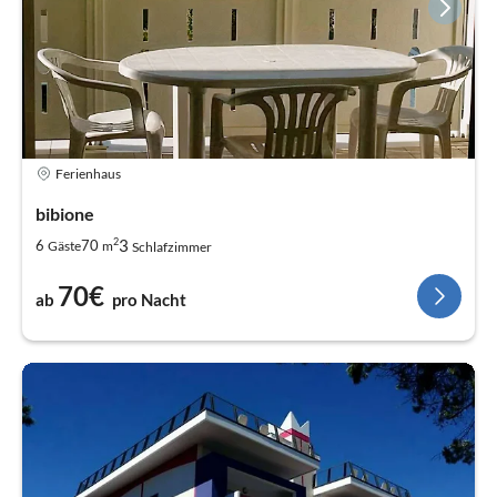
Ferienhaus
bibione
2
3
6
70
Gäste
m
Schlafzimmer
70€
ab
pro Nacht