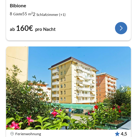
Bibione
2
2
8
55
Gäste
m
Schlafzimmer (+1)
160€
ab
pro Nacht
4,5
Ferienwohnung