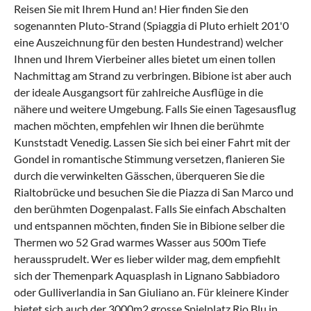
Reisen Sie mit Ihrem Hund an! Hier finden Sie den
sogenannten Pluto-Strand (Spiaggia di Pluto erhielt 201'0
eine Auszeichnung für den besten Hundestrand) welcher
Ihnen und Ihrem Vierbeiner alles bietet um einen tollen
Nachmittag am Strand zu verbringen. Bibione ist aber auch
der ideale Ausgangsort für zahlreiche Ausflüge in die
nähere und weitere Umgebung. Falls Sie einen Tagesausflug
machen möchten, empfehlen wir Ihnen die berühmte
Kunststadt Venedig. Lassen Sie sich bei einer Fahrt mit der
Gondel in romantische Stimmung versetzen, flanieren Sie
durch die verwinkelten Gässchen, überqueren Sie die
Rialtobrücke und besuchen Sie die Piazza di San Marco und
den berühmten Dogenpalast. Falls Sie einfach Abschalten
und entspannen möchten, finden Sie in Bibione selber die
Thermen wo 52 Grad warmes Wasser aus 500m Tiefe
heraussprudelt. Wer es lieber wilder mag, dem empfiehlt
sich der Themenpark Aquasplash in Lignano Sabbiadoro
oder Gulliverlandia in San Giuliano an. Für kleinere Kinder
bietet sich auch der 3000m2 grosse Spielplatz Rio Blu in