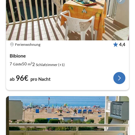
4,4
Ferienwohnung
Bibione
2
2
7
50
Gäste
m
Schlafzimmer (+1)
96€
ab
pro Nacht