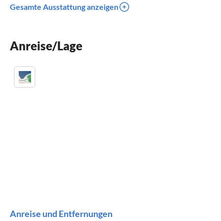
Gesamte Ausstattung anzeigen
Parkplatz
Klimaanlage
Anreise/Lage
Kinder willkommen
Anreise und Entfernungen