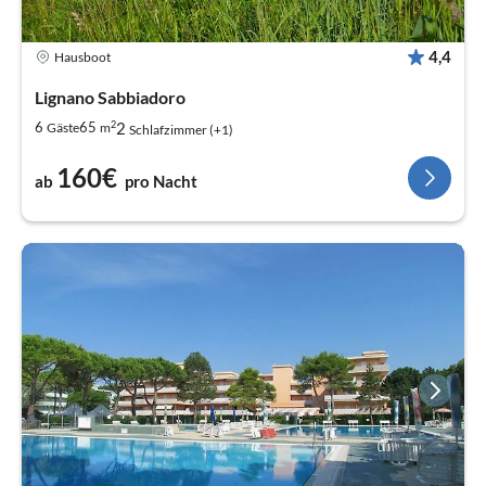
4,4
Hausboot
Lignano Sabbiadoro
2
2
6
65
Gäste
m
Schlafzimmer (+1)
160€
ab
pro Nacht