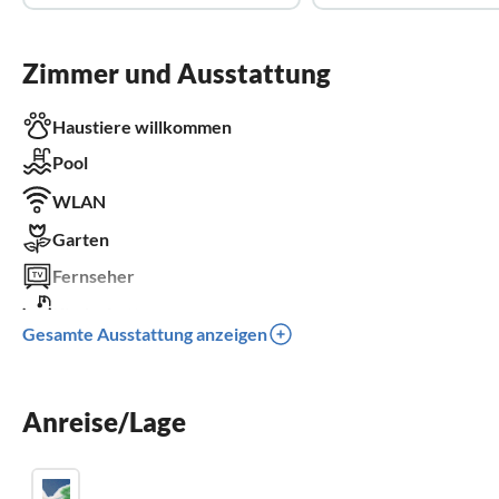
Zimmer und Ausstattung
Haustiere willkommen
Pool
WLAN
Garten
Fernseher
Kinderbett
Gesamte Ausstattung anzeigen
Parkplatz
Grill
Anreise/Lage
Klimaanlage