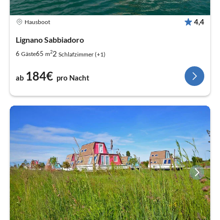
4,4
Hausboot
Lignano Sabbiadoro
2
2
6
65
Gäste
m
Schlafzimmer (+1)
184€
ab
pro Nacht