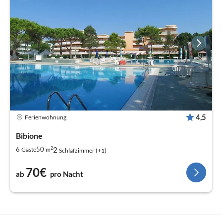
4,5
Ferienwohnung
Bibione
2
2
6
50
Gäste
m
Schlafzimmer (+1)
70€
ab
pro Nacht