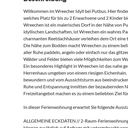
Willkommen im Wreecher Idyll bei Putbus. Hier find
welches Platz für bis zu 2 Erwachsene und 2 Kinder bi
Wreechen ist ein malerisches Dorf in der Nähe von P
idyllischen Landschaften, ist Wreechen ein wahres P
charmanten Reetdachhäuser verleihen dem Ort eine 
Die Nähe zum Bodden macht Wreechen zu einem beliebt
aller Ruhe paddeln, angeln oder einfach nur das gli
Wälder und Felder bieten viele Möglichkeiten zum W
Ein besonderes Highlight in Wreechen ist das nahe ge
Herrenhaus umgeben von einem riesigen Eichenhain. 
bewundern und vom Aussichtsturm aus beeindruckend
Ruhe und Entspannung inmitten der bezaubernden Nat
Freizeitangebot machen es zu einem beliebten Ziel fü
In dieser Ferienwohnung erwartet Sie folgende Ausst
ALLGEMEINE ECKDATEN // 2-Raum-Ferienwohnung für 
können zusätzlich auf Anfrage mit untergebracht wer