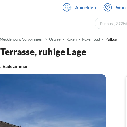
Anmelden
Wuns
Putbus , 2 Gäs
Mecklenburg-Vorpommern
Ostsee
Rügen
Rügen-Süd
Putbus
Terrasse, ruhige Lage
1
Badezimmer