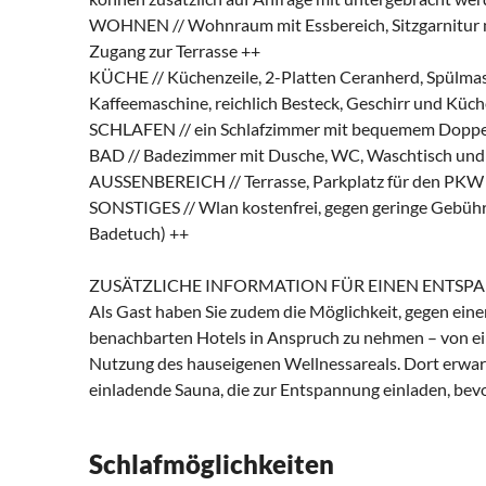
WOHNEN // Wohnraum mit Essbereich, Sitzgarnitur m
Zugang zur Terrasse ++
KÜCHE // Küchenzeile, 2-Platten Ceranherd, Spülmas
Kaffeemaschine, reichlich Besteck, Geschirr und Küch
SCHLAFEN // ein Schlafzimmer mit bequemem Doppel
BAD // Badezimmer mit Dusche, WC, Waschtisch und
AUSSENBEREICH // Terrasse, Parkplatz für den PKW
SONSTIGES // Wlan kostenfrei, gegen geringe Gebüh
Badetuch) ++
ZUSÄTZLICHE INFORMATION FÜR EINEN ENTSP
Als Gast haben Sie zudem die Möglichkeit, gegen ein
benachbarten Hotels in Anspruch zu nehmen – von ein
Nutzung des hauseigenen Wellnessareals. Dort erwar
einladende Sauna, die zur Entspannung einladen, be
Schlafmöglichkeiten