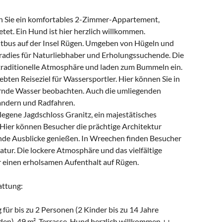
en Sie ein komfortables 2-Zimmer-Appartement,
etet. Ein Hund ist hier herzlich willkommen.
utbus auf der Insel Rügen. Umgeben von Hügeln und
aradies für Naturliebhaber und Erholungssuchende. Die
traditionelle Atmosphäre und laden zum Bummeln ein.
en Reiseziel für Wassersportler. Hier können Sie in
tzernde Wasser beobachten. Auch die umliegenden
andern und Radfahren.
legene Jagdschloss Granitz, ein majestätisches
Hier können Besucher die prächtige Architektur
e Ausblicke genießen. In Wreechen finden Besucher
ur. Die lockere Atmosphäre und das vielfältige
r einen erholsamen Aufenthalt auf Rügen.
attung:
bis zu 2 Personen (2 Kinder bis zu 14 Jahre
den), 49 m², Terrasse, Hund herzlich willkommen ++