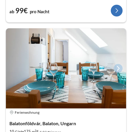
99€
ab
pro Nacht
Ferienwohnung
Balatonföldvár, Balaton, Ungarn
2
5
10
175
Gäste
m