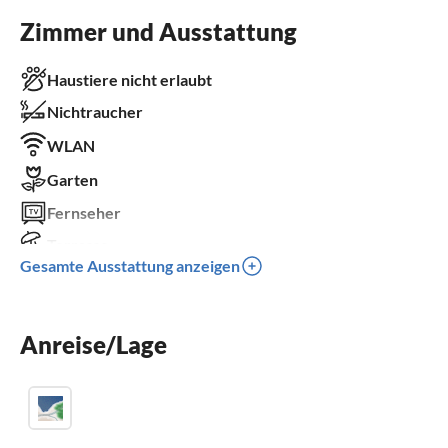
Zimmer und Ausstattung
Haustiere nicht erlaubt
Nichtraucher
WLAN
Garten
Fernseher
Terrasse
Gesamte Ausstattung anzeigen
Spülmaschine
Waschmaschine
Anreise/Lage
Parkplatz