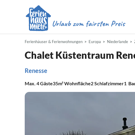
Ferienhäuser & Ferienwohnungen
Europa
Niederlande
Chalet Küstentraum Ren
Renesse
Max.
4
Gäste
35m²
Wohnfläche
2
Schlafzimmer
1
Ba