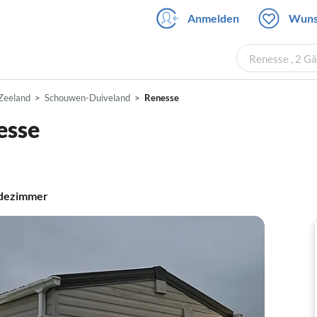
Anmelden
Wuns
Renesse , 2 G
Zeeland
Schouwen-Duiveland
Renesse
esse
dezimmer