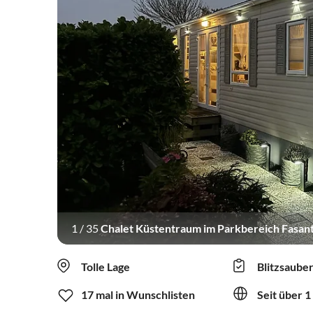
1
/
35
Chalet Küstentraum im Parkbereich Fasan
Tolle Lage
Blitzsaube
17 mal in Wunschlisten
Seit über 1