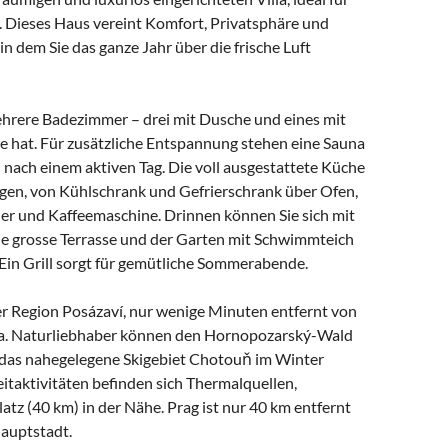
. Dieses Haus vereint Komfort, Privatsphäre und
n dem Sie das ganze Jahr über die frische Luft
mehrere Badezimmer – drei mit Dusche und eines mit
e hat. Für zusätzliche Entspannung stehen eine Sauna
 nach einem aktiven Tag. Die voll ausgestattete Küche
gen, von Kühlschrank und Gefrierschrank über Ofen,
er und Kaffeemaschine. Drinnen können Sie sich mit
ie grosse Terrasse und der Garten mit Schwimmteich
in Grill sorgt für gemütliche Sommerabende.
er Region Posázaví, nur wenige Minuten entfernt von
va. Naturliebhaber können den Hornopozarský-Wald
das nahegelegene Skigebiet Chotouň im Winter
eitaktivitäten befinden sich Thermalquellen,
tz (40 km) in der Nähe. Prag ist nur 40 km entfernt
Hauptstadt.