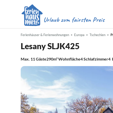
Ferienhäuser & Ferienwohnungen
Europa
Tschechien
P
Lesany SLJK425
Max.
11
Gäste
290m²
Wohnfläche
4
Schlafzimmer
4