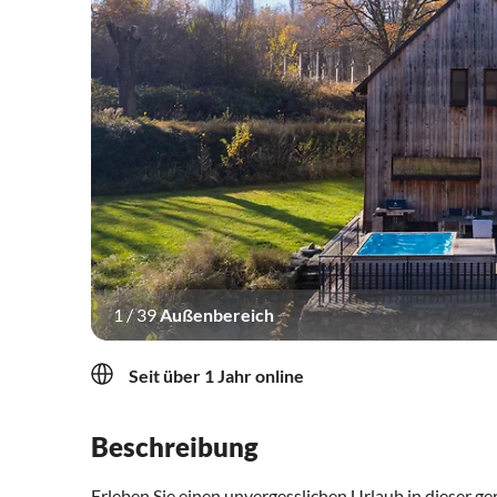
1
/
39
Außenbereich
Seit über 1 Jahr online
Beschreibung
Erleben Sie einen unvergesslichen Urlaub in dieser ger