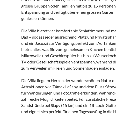
grosse Gruppen oder Familien mit bis zu 15 Personen
Entspannung und verfügt über einen grossen Garten, i
geniessen können.
Die Villa bietet vier komfortable Schlafzimmer und 
Bad – sodass jeder ausreichend Platz und Privatsphär
und ein Jacuzzi zur Verfügung, perfekt zum Auftanken
bietet alles, was Sie zum gemeinsamen Kochen benöti
Mikrowelle und Geschirrspüler bis hin zu Wasserkoch
TV oder Gesellschaftsspielen entspannen, während d
zum Verweilen im Freien und Sonnenbaden einladen. E
Die Villa liegt im Herzen der wunderschönen Natur d
Attraktionen wie Zámek Lešany und dem Fluss Sáza
für Wanderungen und Fotografie erkunden, während 
zahlreiche Möglichkeiten bietet. Für zusätzliche Freiz
Sandstrände bei Slapy (15 km) und ein 18-Loch-Golfpla
und eignet sich perfekt für einen Tagesausflug in die 