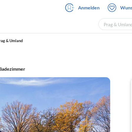
Anmelden
Wuns
Prag & Umland
rag & Umland
Badezimmer