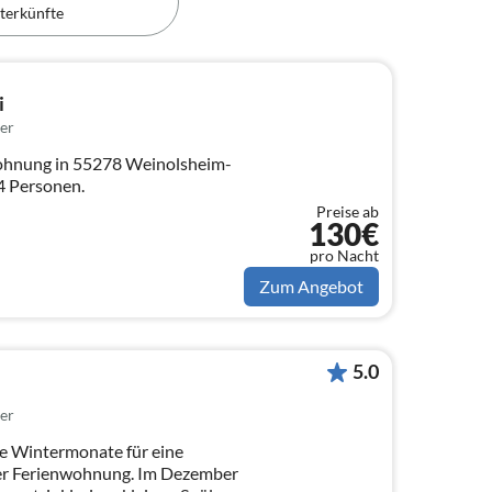
terkünfte
i
er
hnung in 55278 Weinolsheim-
 4 Personen.
Preise ab
130€
pro Nacht
Zum Angebot
5.0
er
er Ferienwohnung. Im Dezember