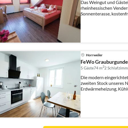
Das Weingut und Gästeh
rheinhessischen Vender
Sonnenterasse, kostenf
Privatparkplät...
Horrweiler
FeWo Grauburgunder
2
5 Gäste
74 m
2
Schlafzimm
Die modern eingerichtet
zweiten Stock unseres 
Erdwärmeheizung, Kühlu
Klimatisierung CO2...