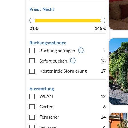
Preis / Nacht
31
€
145
€
Buchungsoptionen
7
Buchung anfragen
13
Sofort buchen
Kostenfreie Stornierung
17
Ausstattung
WLAN
13
Garten
6
Fernseher
14
Terrasse
4