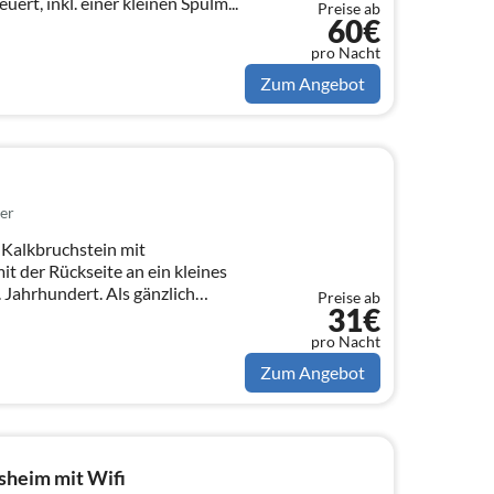
ert, inkl. einer kleinen Spülm...
Preise ab
60€
pro Nacht
Zum Angebot
er
Kalkbruchstein mit
t der Rückseite an ein kleines
dert. Als gänzlich
Preise ab
31€
pro Nacht
Zum Angebot
sheim mit Wifi