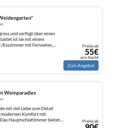
Weidengarten"
er
ross und verfügt über einen
attet ist sie mit einem
-/Esszimmer mit Fernseher,
Preise ab
55€
pro Nacht
Zum Angebot
 im Weinparadies
er
 mit viel Liebe zum Detail
nt modernen Komfort mit
Das Hauptschlafzimmer bietet
Preise ab
90€