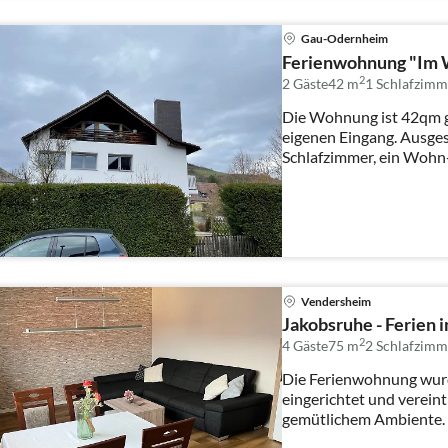
Gau-Odernheim
Ferienwohnung "Im 
2
2 Gäste
42 m
1
Schlafzimm
Die Wohnung ist 42qm g
eigenen Eingang. Ausgest
Schlafzimmer, ein Wohn
einem klei...
Vendersheim
Jakobsruhe - Ferien
2
4 Gäste
75 m
2
Schlafzimm
Die Ferienwohnung wurde
eingerichtet und verei
gemütlichem Ambiente. 
ein grossz...