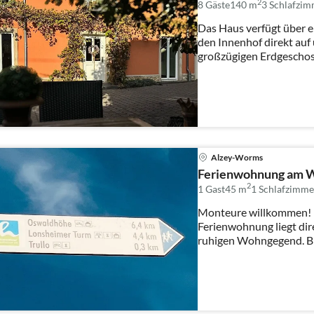
2
8 Gäste
140 m
3
Schlafzim
Das Haus verfügt über e
den Innenhof direkt au
großzügigen Erdgeschos
Eingan...
Alzey-Worms
Ferienwohnung am 
2
1 Gast
45 m
1
Schlafzimme
Monteure willkommen! Die helle, ruhige 46 qm grosse
Ferienwohnung liegt dir
ru