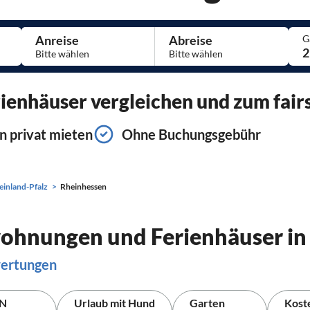
Anreise
Abreise
G
2
enhäuser vergleichen und zum fairs
n privat mieten
Ohne Buchungsgebühr
einland-Pfalz
Rheinhessen
wohnungen und Ferienhäuser in
wertungen
N
Urlaub mit Hund
Garten
Kost