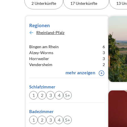
2 Unterkünfte
17 Unterkünfte
13 Un
Regionen
Rheinland-Pfalz
Bingen am Rhein
6
Alzey-Worms
3
Horrweiler
3
Vendersheim
2
mehr anzeigen
Schlafzimmer
1
2
3
4
5+
Badezimmer
1
2
3
4
5+