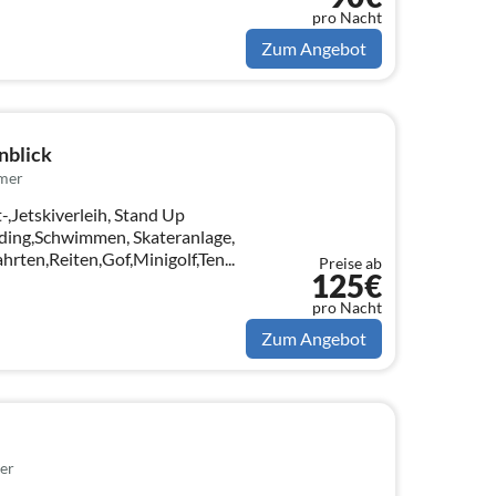
pro Nacht
Zum Angebot
nblick
mer
t-,Jetskiverleih, Stand Up
iding,Schwimmen, Skateranlage,
hrten,Reiten,Gof,Minigolf,Ten...
Preise ab
125€
pro Nacht
Zum Angebot
er