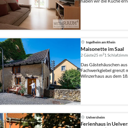
haben wir die Küche erneu
Ingelheim am Rhein
Maisonette im Saal
2
2 Gäste
25 m
1
Schlafzimm
Das Gästehäuschen aus 
Fachwerkgiebel grenzt mi
Winzerhaus aus dem 18. Jahrhun
autonomes N...
Uelversheim
Ferienhaus in Uelver