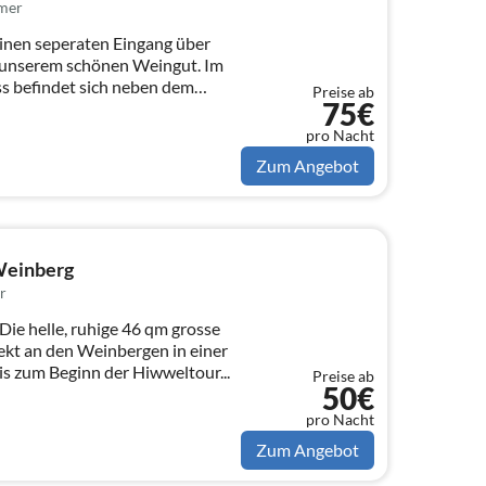
mer
inen seperaten Eingang über
f unserem schönen Weingut. Im
s befindet sich neben dem
Preise ab
75€
pro Nacht
Zum Angebot
Weinberg
r
ekt an den Weinbergen in einer
higen Wohngegend. Bis zum Beginn der Hiwweltour...
Preise ab
50€
pro Nacht
Zum Angebot