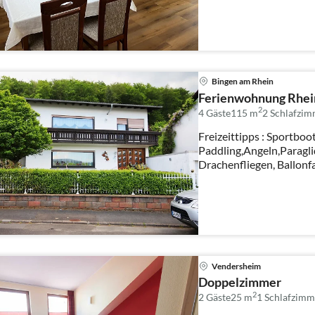
Bingen am Rhein
Ferienwohnung Rhei
2
4 Gäste
115 m
2
Schlafzim
Freizeittipps : Sportboo
Paddling,Angeln,Paragl
Drachenfliegen, Ballonfa
Vendersheim
Doppelzimmer
2
2 Gäste
25 m
1
Schlafzimm