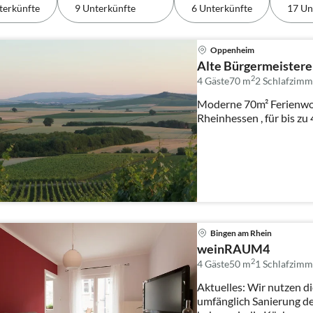
terkünfte
9 Unterkünfte
6 Unterkünfte
17 Un
Oppenheim
Alte Bürgermeistere
2
4 Gäste
70 m
2
Schlafzimm
Moderne 70m² Ferienwo
Rheinhessen , für bis zu
Bingen am Rhein
weinRAUM4
2
4 Gäste
50 m
1
Schlafzimm
Aktuelles: Wir nutzen die Wintermonate für eine
umfänglich Sanierung d