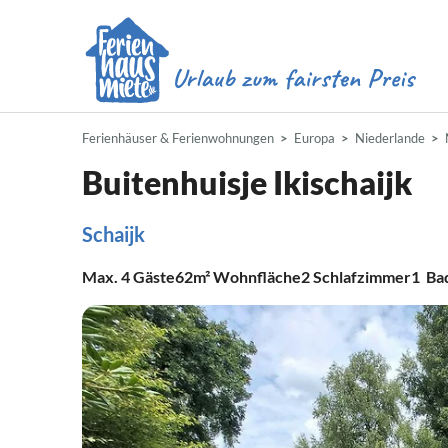
Ferienhäuser & Ferienwohnungen
Europa
Niederlande
Buitenhuisje Ikischaijk
Schaijk
Max.
4
Gäste
62m²
Wohnfläche
2
Schlafzimmer
1
Ba