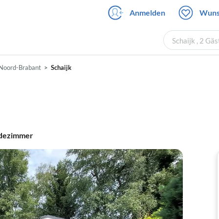
Anmelden
Wuns
Schaijk , 2 Gä
Noord-Brabant
Schaijk
dezimmer