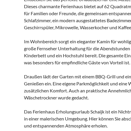
Dieses charmante Ferienhaus bietet auf 62 Quadratmet
für Familien oder Freunde, die gemeinsam entspanne
Schlafzimmer, ein modern ausgestattetes Badezimmer 
Geschirrspüler, Mikrowelle, Wasserkocher und Kaffee
Im Wohnbereich sorgt ein eleganter Kamin für wohl
große Fernseher Unterhaltung für die Abendstunden b
Kinderbett und ein Hochstuhl bereit. Die gesamte Einr
was besonders für empfindliche Gäste von Vorteil ist.
Draußen lädt der Garten mit einem BBQ-Grill und 
Genießen ein. Eine eigene Parkmöglichkeit und eine 
zusätzlichen Komfort. Auch an praktische Annehmlic
Wäschetrockner wurde gedacht.
Das Ferienhaus Erholungsurlaub Schaijk ist ein Nicht
in einer malerischen Umgebung. Hier können Sie absch
und entspannenden Atmosphäre erholen.