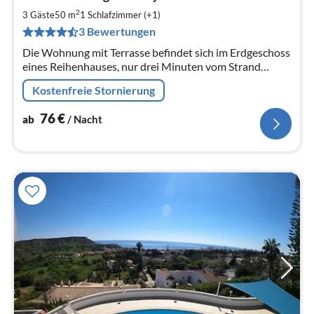
ab
7
2
3 Gäste
50 m
1
Schlafzimmer (+1)
pr
3 Bewertungen
Na
Die Wohnung mit Terrasse befindet sich im Erdgeschoss
eines Reihenhauses, nur drei Minuten vom Strand
entfernt.
Kostenfreie Stornierung
76
€
ab
/ Nacht