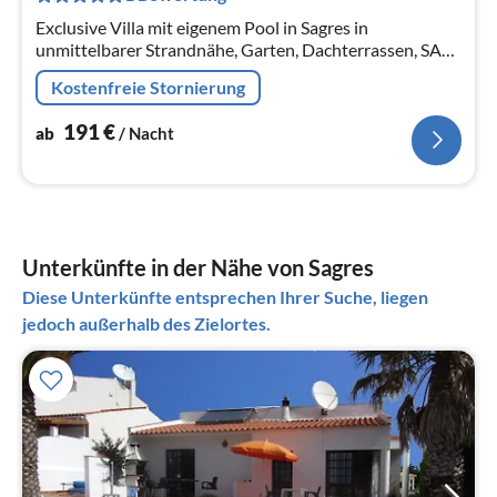
Na
Exclusive Villa mit eigenem Pool in Sagres in
unmittelbarer Strandnähe, Garten, Dachterrassen, SAT-
TV, WiFi
Kostenfreie Stornierung
191
€
ab
/ Nacht
Unterkünfte in der Nähe von Sagres
Diese Unterkünfte entsprechen Ihrer Suche, liegen
jedoch außerhalb des Zielortes.