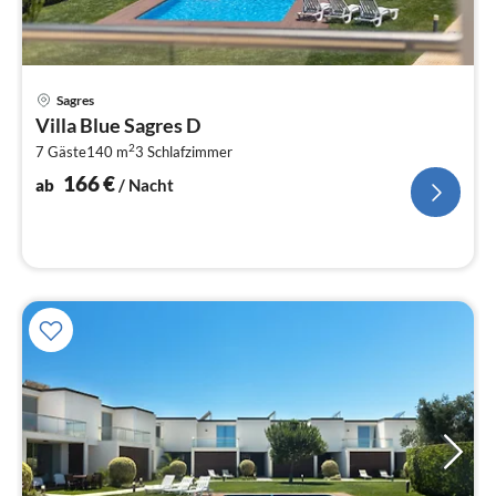
Pre
Sagres
ab
Villa Blue Sagres D
1
2
7 Gäste
140 m
3
Schlafzimmer
pr
Na
166
€
ab
/ Nacht