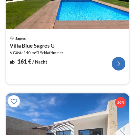
Pre
Sagres
ab
Villa Blue Sagres G
1
2
6 Gäste
140 m
3
Schlafzimmer
pr
Na
161
€
ab
/ Nacht
20%