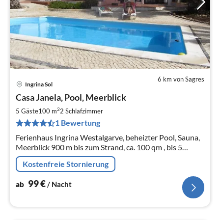
6 km von Sagres
Ingrina Sol
Pre
Casa Janela, Pool, Meerblick
ab
9
2
5 Gäste
100 m
2
Schlafzimmer
pr
1 Bewertung
Na
Ferienhaus Ingrina Westalgarve, beheizter Pool, Sauna,
Meerblick 900 m bis zum Strand, ca. 100 qm , bis 5
Personen Liz. Nr. 2504/AL
Kostenfreie Stornierung
99
€
ab
/ Nacht