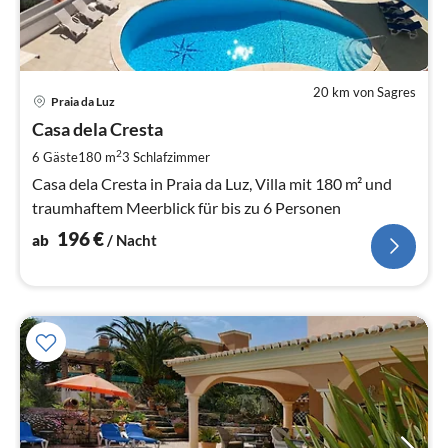
20 km von Sagres
Pre
Praia da Luz
ab
1
Casa dela Cresta
pr
2
6 Gäste
180 m
3
Schlafzimmer
Na
Casa dela Cresta in Praia da Luz, Villa mit 180 m² und
traumhaftem Meerblick für bis zu 6 Personen
196
€
ab
/ Nacht