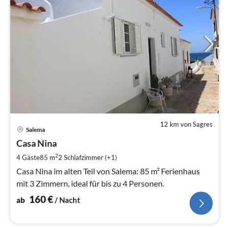
12 km von Sagres
Pre
Salema
ab
1
Casa Nina
pr
2
4 Gäste
85 m
2
Schlafzimmer (+1)
Na
Casa Nina im alten Teil von Salema: 85 m² Ferienhaus
mit 3 Zimmern, ideal für bis zu 4 Personen.
160
€
ab
/ Nacht