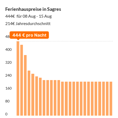
Ferienhauspreise in Sagres
444€
für 08 Aug - 15 Aug
214€ Jahresdurchschnitt
480
400
320
240
160
80
0