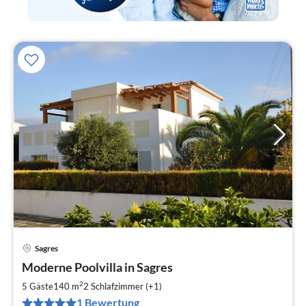
Sagres
Pre
Moderne Poolvilla in Sagres
ab
1
2
5 Gäste
140 m
2
Schlafzimmer (+1)
pr
1 Bewertung