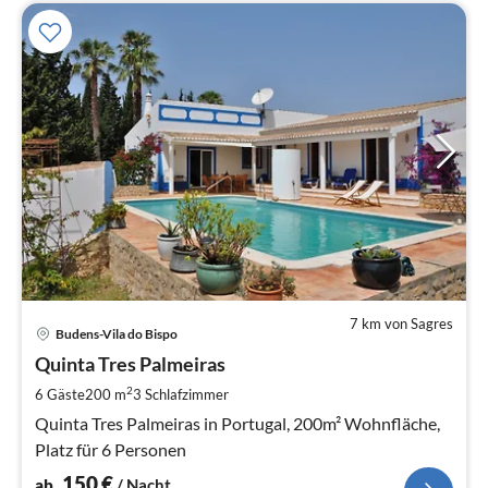
7 km von Sagres
Pre
Budens-Vila do Bispo
ab
1
Quinta Tres Palmeiras
pr
2
6 Gäste
200 m
3
Schlafzimmer
Na
Quinta Tres Palmeiras in Portugal, 200m² Wohnfläche,
Platz für 6 Personen
150
€
ab
/ Nacht