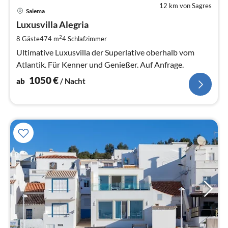
12 km von Sagres
Pre
Salema
ab
1
Luxusvilla Alegria
pr
2
8 Gäste
474 m
4
Schlafzimmer
Na
Ultimative Luxusvilla der Superlative oberhalb vom
Atlantik. Für Kenner und Genießer. Auf Anfrage.
1050
€
ab
/ Nacht