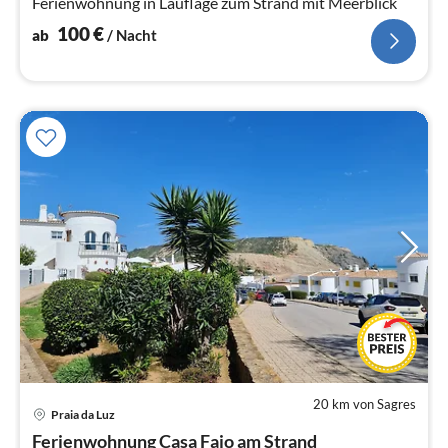
Ferienwohnung in Lauflage zum Strand mit Meerblick
100
€
ab
/ Nacht
20 km von Sagres
Praia da Luz
Pre
Ferienwohnung Casa Fajo am Strand