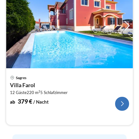
Pre
Sagres
ab
Villa Farol
3
2
12 Gäste
220 m
5
Schlafzimmer
pr
Na
379
€
ab
/ Nacht