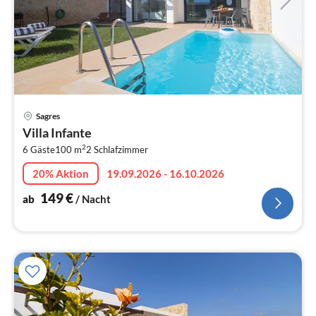
Pre
Sagres
ab
Villa Infante
1
2
6 Gäste
100 m
2
Schlafzimmer
pr
Na
20% Aktion
19.09.2026 - 16.10.2026
149
€
ab
/ Nacht