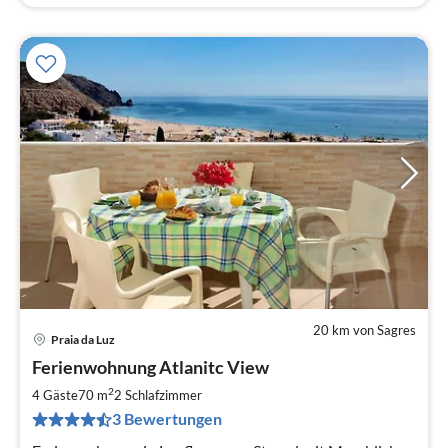
20 km von Sagres
Praia da Luz
Pre
Ferienwohnung Atlanitc View
ab
1
2
4 Gäste
70 m
2
Schlafzimmer
pr
3 Bewertungen
Na