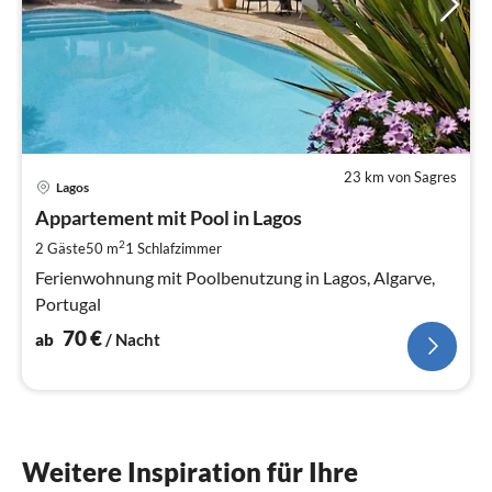
23 km von Sagres
Pre
Lagos
ab
7
Appartement mit Pool in Lagos
pr
2
2 Gäste
50 m
1
Schlafzimmer
Na
Ferienwohnung mit Poolbenutzung in Lagos, Algarve,
Portugal
70
€
ab
/ Nacht
Weitere Inspiration für Ihre