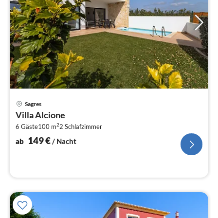
Pre
Sagres
ab
Villa Alcione
1
2
6 Gäste
100 m
2
Schlafzimmer
pr
Na
149
€
ab
/ Nacht