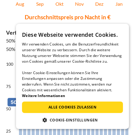
Aug
Sep
Okt
Nov
Dez
Jan
Durchschnittspreis pro Nacht in €
Verfügbarkeit von Ferienhäusern in Sagres
Diese Webseite verwendet Cookies.
50%
für 08 Aug - 15 Aug
Wir verwenden Cookies, um die Benutzerfreundlichkeit
50% Jahresdurchschnitt
unserer Website zu verbessern. Durch die weitere
Nutzung unserer Webseite stimmen Sie der Verwendung
von Cookies gemäß unserer Cookie-Richtlinie zu.
100
Unter Cookie-Einstellungen können Sie Ihre
Einstellungen anpassen oder die Zustimmung
widerrufen. Wenn Sie nicht zustimmen, werden nur
75
Cookies mit wesentlichen Funktionalitäten aktiviert.
Weitere Informationen
ALLE COOKIES ZULASSEN
50
COOKIE-EINSTELLUNGEN
25