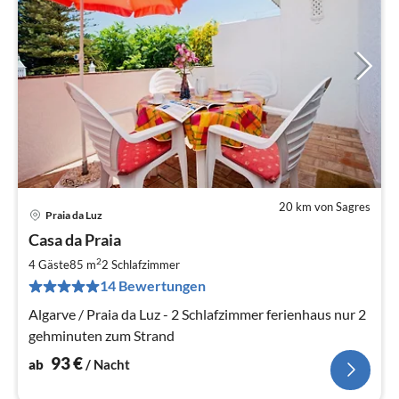
20 km von Sagres
Praia da Luz
Pre
Casa da Praia
ab
9
2
4 Gäste
85 m
2
Schlafzimmer
pr
14 Bewertungen
Na
Algarve / Praia da Luz - 2 Schlafzimmer ferienhaus nur 2
gehminuten zum Strand
93
€
ab
/ Nacht