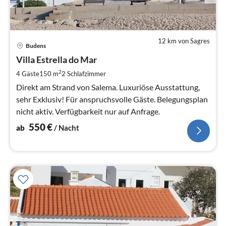
12 km von Sagres
Pre
Budens
ab
5
Villa Estrella do Mar
pr
2
4 Gäste
150 m
2
Schlafzimmer
Na
Direkt am Strand von Salema. Luxuriöse Ausstattung,
sehr Exklusiv! Für anspruchsvolle Gäste. Belegungsplan
nicht aktiv. Verfügbarkeit nur auf Anfrage.
550
€
ab
/ Nacht