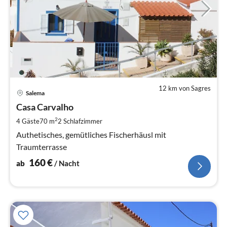
12 km von Sagres
Pre
Salema
ab
1
Casa Carvalho
pr
2
4 Gäste
70 m
2
Schlafzimmer
Na
Authetisches, gemütliches Fischerhäusl mit
Traumterrasse
160
€
ab
/ Nacht