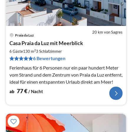
20 km von Sagres
Praia da Luz
Pre
Casa Praia da Luz mit Meerblick
ab
7
2
6 Gäste
130 m
3
Schlafzimmer
pr
6 Bewertungen
Na
Ferienhaus für 6 Personen nur ein paar hundert Meter
vom Strand und dem Zentrum von Praia da Luz entfernt,
ideal für einen entspannten Urlaub direkt am Meer!
77
€
ab
/ Nacht