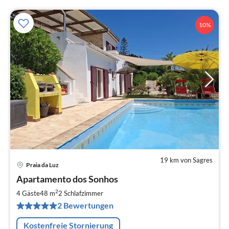
10%
19 km von Sagres
Praia da Luz
Pre
Apartamento dos Sonhos
ab
4
2
4 Gäste
48 m
2
Schlafzimmer
pr
2 Bewertungen
Na
Kostenfreie Stornierung