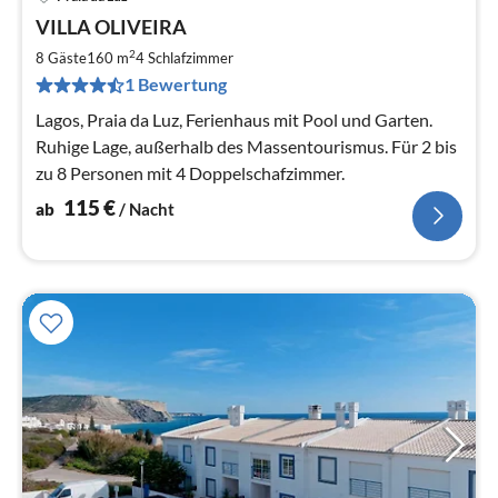
Pre
VILLA OLIVEIRA
ab
1
2
8 Gäste
160 m
4
Schlafzimmer
pr
1 Bewertung
Na
Lagos, Praia da Luz, Ferienhaus mit Pool und Garten.
Ruhige Lage, außerhalb des Massentourismus. Für 2 bis
zu 8 Personen mit 4 Doppelschafzimmer.
115
€
ab
/ Nacht