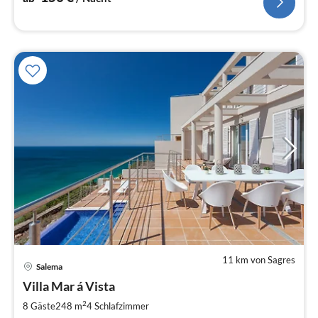
11 km von Sagres
Pre
Salema
ab
1
Villa Mar á Vista
pr
2
8 Gäste
248 m
4
Schlafzimmer
Na