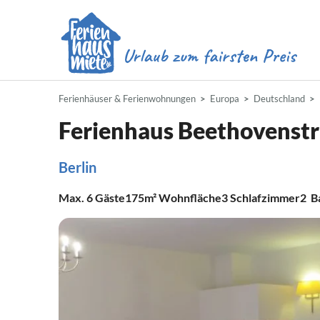
Ferienhäuser & Ferienwohnungen
Europa
Deutschland
Ferienhaus Beethovenst
Berlin
Max.
6
Gäste
175m²
Wohnfläche
3
Schlafzimmer
2
B