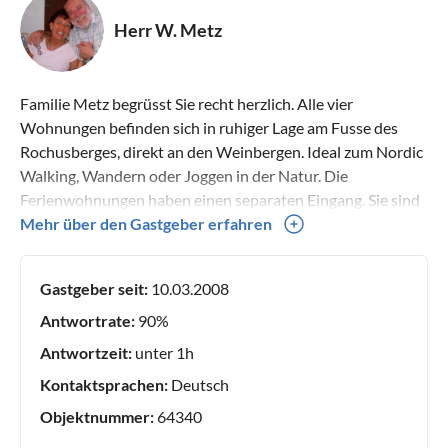
Herr W. Metz
Familie Metz begrüsst Sie recht herzlich. Alle vier
Wohnungen befinden sich in ruhiger Lage am Fusse des
Rochusberges, direkt an den Weinbergen. Ideal zum Nordic
Walking, Wandern oder Joggen in der Natur. Die
Ferienwohnungen haben einen separaten Eingang. Sie sind
modern und behaglich für 2-4 Personen eingerichtet. Mit
Mehr über den Gastgeber erfahren
dem Fahrrad ist man schnell auf allen Fahrradwegen.
Gastgeber seit:
10.03.2008
Antwortrate:
90%
Antwortzeit:
unter 1h
Kontaktsprachen:
Deutsch
Objektnummer:
64340