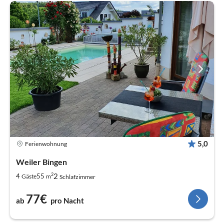
5,0
Ferienwohnung
Weiler Bingen
2
2
4
55
Gäste
m
Schlafzimmer
77€
ab
pro Nacht