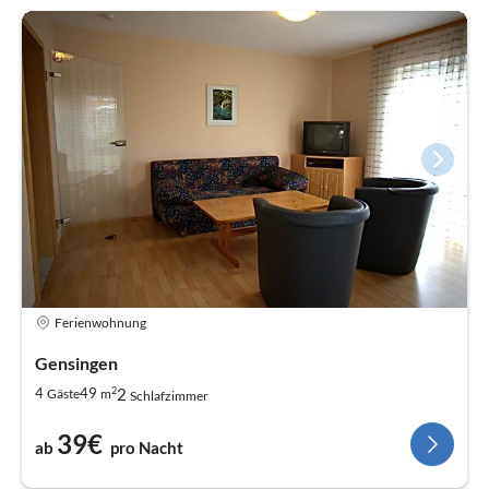
Ferienwohnung
Gensingen
2
2
4
49
Gäste
m
Schlafzimmer
39€
ab
pro Nacht