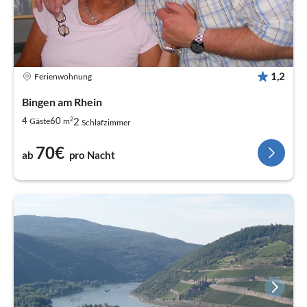
1,2
Ferienwohnung
Bingen am Rhein
2
2
4
60
Gäste
m
Schlafzimmer
70€
ab
pro Nacht