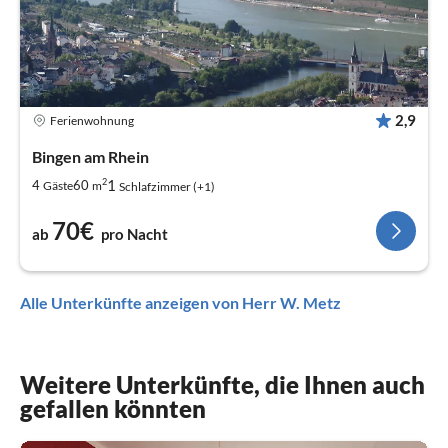
2,9
Ferienwohnung
Bingen am Rhein
2
1
4
60
Gäste
m
Schlafzimmer (+1)
70€
ab
pro Nacht
Alle Unterkünfte anzeigen von Herr W. Metz
Weitere Unterkünfte, die Ihnen auch
gefallen könnten