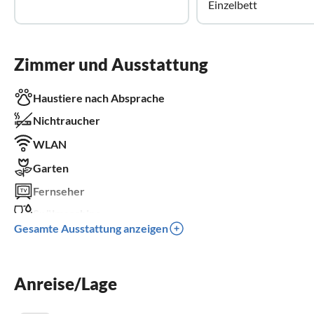
Einzelbett
Zimmer und Ausstattung
Haustiere nach Absprache
Nichtraucher
WLAN
Garten
Fernseher
Spülmaschine
Gesamte Ausstattung anzeigen
Balkon
Kinderbett
Anreise/Lage
Parkplatz