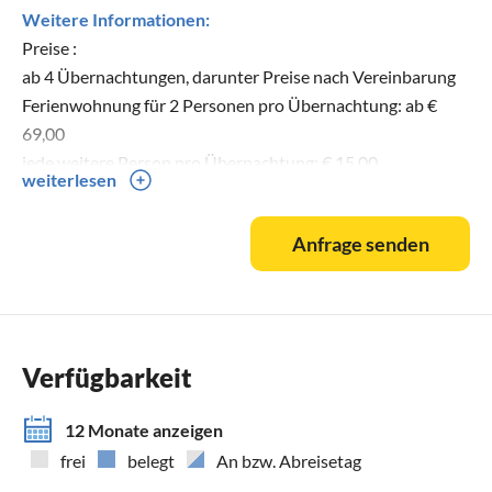
Weitere Informationen:
Preise :
ab 4 Übernachtungen, darunter Preise nach Vereinbarung
Ferienwohnung für 2 Personen pro Übernachtung: ab €
69,00
jede weitere Person pro Übernachtung: € 15,00
weiterlesen
Die Anreise ist ab 15 Uhr möglich. Bitte beachten Sie, dass
die Abreise auf Rücksicht auf anreisende Gäste bereits ab
Anfrage senden
10 Uhr zu erfolgen hat.
Kostenloser Service:
Handtücher und Bettwäsche
Parkplatz
Unterstellmöglichkeit für Fahrräder
Verfügbarkeit
Haustier
12 Monate anzeigen
frei
belegt
An bzw. Abreisetag