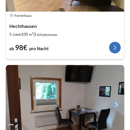
Ferienhaus
Hechthausen
2
3
5
100
Gäste
m
Schlafzimmer
98€
ab
pro Nacht