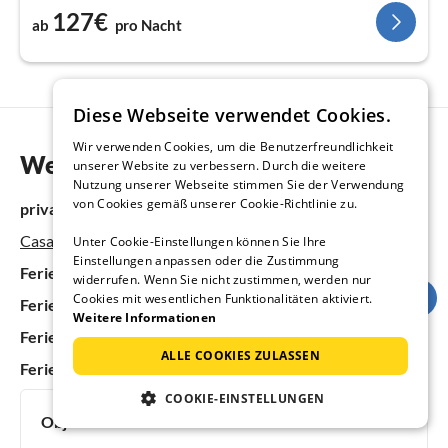
127€
ab
pro Nacht
Diese Webseite verwendet Cookies.
Wir verwenden Cookies, um die Benutzerfreundlichkeit
Weitere Informationen
unserer Website zu verbessern. Durch die weitere
Nutzung unserer Webseite stimmen Sie der Verwendung
von Cookies gemäß unserer Cookie-Richtlinie zu.
private Homepage:
Casa Plinio mit großem Privat-Pool
Unter Cookie-Einstellungen können Sie Ihre
Einstellungen anpassen oder die Zustimmung
Ferienhäuser & Ferienwohnungen in Italien
widerrufen. Wenn Sie nicht zustimmen, werden nur
Cookies mit wesentlichen Funktionalitäten aktiviert.
Ferienhäuser & Ferienwohnungen in der Toskana
Weitere Informationen
Ferienhäuser & Ferienwohnungen in Grosseto & Umland
ALLE COOKIES ZULASSEN
Ferienhäuser & Ferienwohnungen in Roselle
COOKIE-EINSTELLUNGEN
Objektnummer:
77679