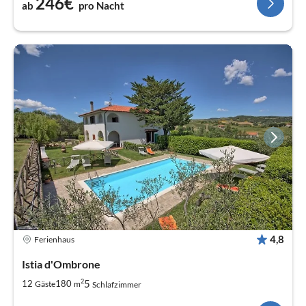
246€
ab
pro Nacht
4,8
Ferienhaus
Istia d'Ombrone
2
5
12
180
Gäste
m
Schlafzimmer