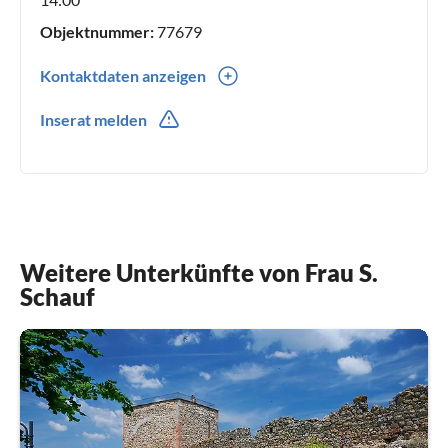
Objektnummer:
77679
Kontaktdaten anzeigen
0049(0) 15205407349
Inserat melden
0049(0) 01520 540 73 49
Weitere Unterkünfte von Frau S.
Schauf