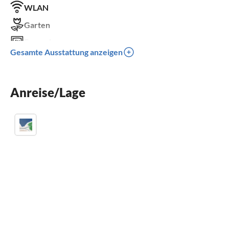
WLAN
Garten
Fernseher
Gesamte Ausstattung anzeigen
Terrasse
Spülmaschine
Anreise/Lage
Waschmaschine