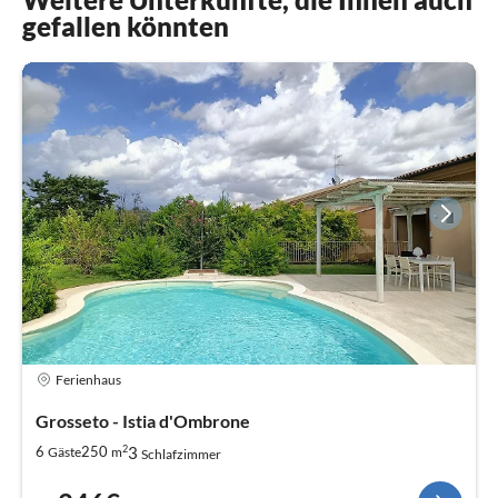
gefallen könnten
Ferienhaus
Grosseto - Istia d'Ombrone
2
3
6
250
Gäste
m
Schlafzimmer