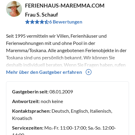
FERIENHAUS-MAREMMA.COM
Frau S. Schauf
6 Bewertungen
Seit 1995 vermitteln wir Villen, Ferienhäuser und
Ferienwohnungen mit und ohne Pool in der
Maremma/Toskana. Alle angebotenen Ferienobjekte in der
Toskana sind uns persönlich bekannt. Wir können Sie
deshalb individuell beraten. Wenn Sie Fragen haben, rufen
Sie uns an Tel. +49 1520 540 73 49 oder schicken uns eine
Mehr über den Gastgeber erfahren
Email: schauf (at) ferienhaus-maremma.com. Auch am
Wochenende sind wir gerne für Sie da.
Gastgeberin seit:
08.01.2009
Antwortzeit:
noch keine
Kontaktsprachen:
Deutsch, Englisch, Italienisch,
Kroatisch
Servicezeiten:
Mo.-Fr. 11:00-17:00; Sa.-So. 12:00-
14:00