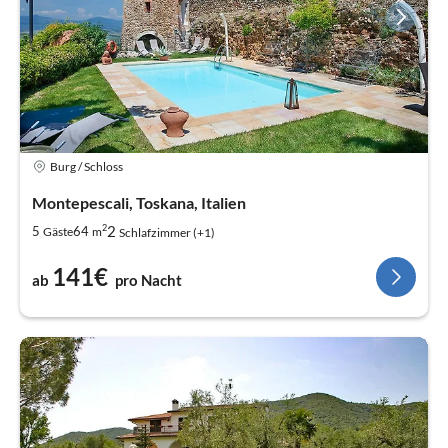
Burg / Schloss
Montepescali, Toskana, Italien
2
2
5
64
Gäste
m
Schlafzimmer (+1)
141€
ab
pro Nacht