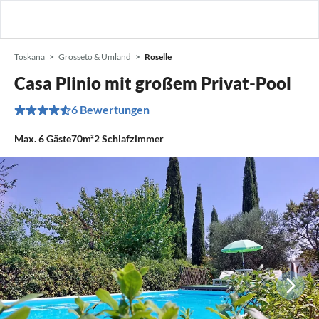
Toskana
Grosseto & Umland
Roselle
Casa Plinio mit großem Privat-Pool
6 Bewertungen
Max.
6
Gäste
70m²
2
Schlafzimmer