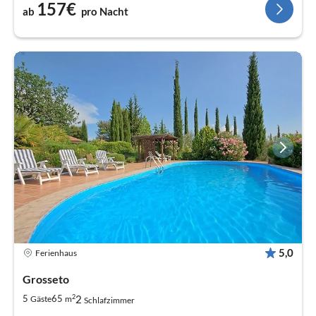
157€
ab
pro Nacht
5,0
Ferienhaus
Grosseto
2
2
5
65
Gäste
m
Schlafzimmer