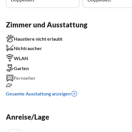
Zimmer und Ausstattung
Haustiere nicht erlaubt
Nichtraucher
WLAN
Garten
Fernseher
Terrasse
Gesamte Ausstattung anzeigen
Spülmaschine
Waschmaschine
Anreise/Lage
Kamin