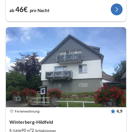
46€
ab
pro Nacht
4,9
Ferienwohnung
Winterberg-Hildfeld
2
2
6
90
Gäste
m
Schlafzimmer