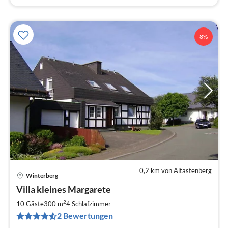
8%
0,2 km von Altastenberg
Winterberg
Pre
Villa kleines Margarete
ab
7
2
10 Gäste
300 m
4
Schlafzimmer
pr
2 Bewertungen
Na