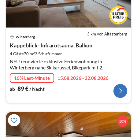
3 km von Altastenberg
Pre
Winterberg
ab
8
Kappeblick- Infrarotsauna, Balkon
pr
2
4 Gäste
70 m
2
Schlafzimmer
Na
NEU renovierte exklusive Ferienwohnung in
Winterberg nahe Skikarussel, Bikepark mit 2
Schlafzimmern, 2 Balkonen, Infrarotkabine, W-LAN, 3
10% Last-Minute
15.08.2026 - 22.08.2026
Flach-TV
89
€
ab
/ Nacht
10%