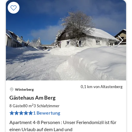
0,1 km von Altastenberg
Winterberg
Pre
Gästehaus Am Berg
ab
2
2
8 Gäste
80 m
3
Schlafzimmer
pr
1 Bewertung
Na
Apartment 4-8 Personen : Unser Feriendomizil ist für
einen Urlaub auf dem Land und