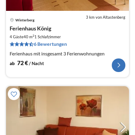
3 km von Altastenberg
Winterberg
Pre
Ferienhaus König
ab
7
2
4 Gäste
40 m
1
Schlafzimmer
pr
6 Bewertungen
Na
Ferienhaus mit insgesamt 3 Ferienwohnungen
72
€
ab
/ Nacht