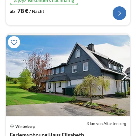
Besonders nachhaltig
78
€
ab
/ Nacht
3 km von Altastenberg
Winterberg
Pre
Ferienwohnung Haus Elisabeth