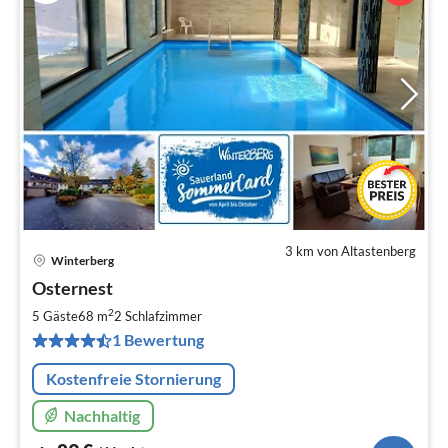
3 km von Altastenberg
Winterberg
Pre
Osternest
ab
8
2
5 Gäste
68 m
2
Schlafzimmer
pr
1 Bewertung
Na
Kostenfreie Stornierung
Nachhaltig