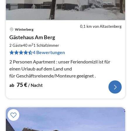
0,1 km von Altastenberg
Winterberg
Pre
Gästehaus Am Berg
ab
7
2
2 Gäste
40 m
1
Schlafzimmer
pr
4 Bewertungen
Na
2 Personen Apartment : unser Feriendomizil ist für
einen Urlaub auf dem Land und
für Geschäftsreisende/Monteure geeignet .
75
€
ab
/ Nacht