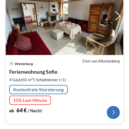
3 km von Altastenberg
Pre
Winterberg
ab
6
Ferienwohnung Sofie
pr
2
4 Gäste
50 m
1
Schlafzimmer (+1)
Na
Kostenfreie Stornierung
10% Last-Minute
64
€
ab
/ Nacht