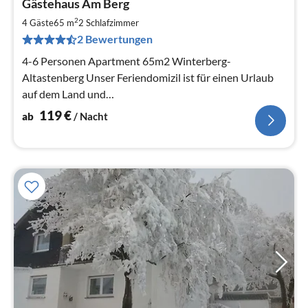
Gästehaus Am Berg
ab
1
2
4 Gäste
65 m
2
Schlafzimmer
pr
2 Bewertungen
Na
4-6 Personen Apartment 65m2 Winterberg-
Altastenberg Unser Feriendomizil ist für einen Urlaub
auf dem Land und
für Geschäftsreisende/Monteure geeignet
119
€
ab
/ Nacht