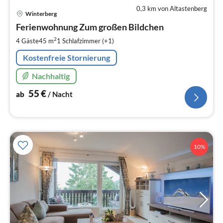
0,3 km von Altastenberg
Pre
Winterberg
ab
5
Ferienwohnung Zum großen Bildchen
pr
2
4 Gäste
45 m
1
Schlafzimmer (+1)
Na
Kostenfreie Stornierung
Nachhaltig
55
€
ab
/ Nacht
10%