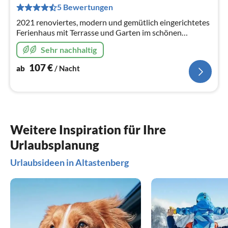
pr
5 Bewertungen
Na
2021 renoviertes, modern und gemütlich eingerichtetes
Ferienhaus mit Terrasse und Garten im schönen
Winterberg - Langewiese direkt am Rothaarsteig
Sehr nachhaltig
gelegen.
107
€
ab
/ Nacht
Weitere Inspiration für Ihre
Urlaubsplanung
Urlaubsideen in Altastenberg