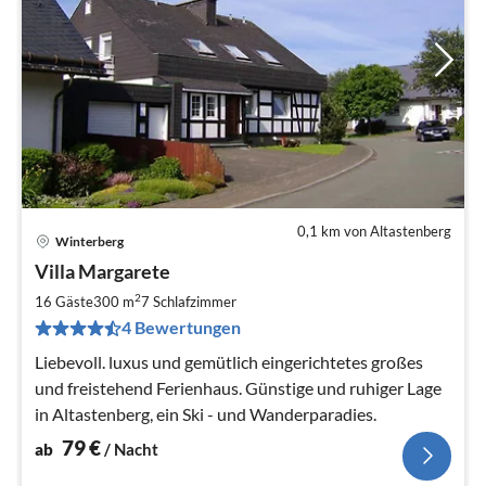
0,1 km von Altastenberg
Winterberg
Pre
Villa Margarete
ab
7
2
16 Gäste
300 m
7
Schlafzimmer
pr
4 Bewertungen
Na
Liebevoll. luxus und gemütlich eingerichtetes großes
und freistehend Ferienhaus. Günstige und ruhiger Lage
in Altastenberg, ein Ski - und Wanderparadies.
79
€
ab
/ Nacht