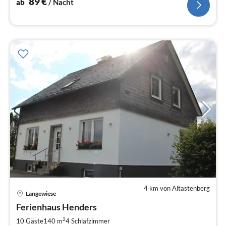
89
€
ab
/ Nacht
4 km von Altastenberg
Langewiese
Pre
Ferienhaus Henders
ab
1
2
10 Gäste
140 m
4
Schlafzimmer