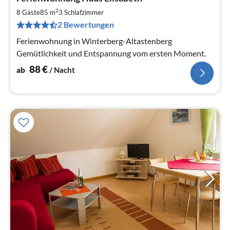
ab
8
2
8 Gäste
85 m
3
Schlafzimmer
pr
2 Bewertungen
Na
Ferienwohnung in Winterberg-Altastenberg
Gemütlichkeit und Entspannung vom ersten Moment.
88
€
ab
/ Nacht