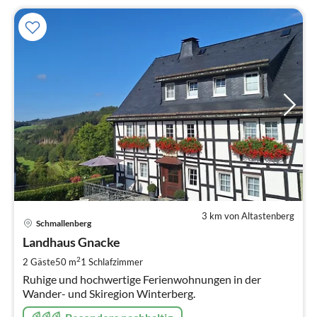
3 km von Altastenberg
Pre
Schmallenberg
ab
7
Landhaus Gnacke
pr
2
2 Gäste
50 m
1
Schlafzimmer
Na
Ruhige und hochwertige Ferienwohnungen in der
Wander- und Skiregion Winterberg.