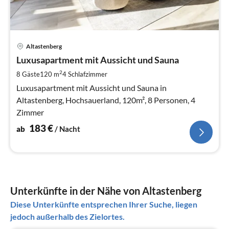
Pre
Altastenberg
ab
1
Luxusapartment mit Aussicht und Sauna
pr
2
8 Gäste
120 m
4
Schlafzimmer
Na
Luxusapartment mit Aussicht und Sauna in
Altastenberg, Hochsauerland, 120m², 8 Personen, 4
Zimmer
183
€
ab
/ Nacht
Unterkünfte in der Nähe von Altastenberg
Diese Unterkünfte entsprechen Ihrer Suche, liegen
jedoch außerhalb des Zielortes.