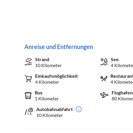
Anreise und Entfernungen
Strand
See
10 Kilometer
4 Kilomete
Einkaufsmöglichkeit
Restauran
4 Kilometer
4 Kilomete
Bus
Flughafen
1 Kilometer
80 Kilome
Autobahnabfahrt
10 Kilometer