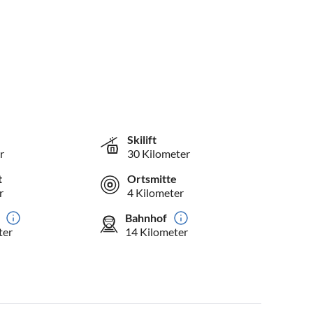
Skilift
r
30 Kilometer
t
Ortsmitte
r
4 Kilometer
Bahnhof
ter
14 Kilometer