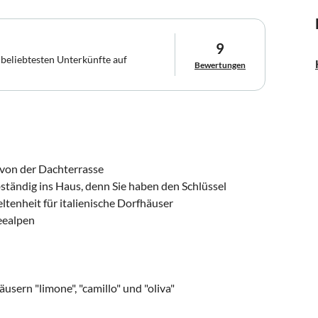
9
 beliebtesten Unterkünfte auf
Bewertungen
 von der Dachterrasse
bständig ins Haus, denn Sie haben den Schlüssel
ltenheit für italienische Dorfhäuser
Seealpen
usern "limone", "camillo" und "oliva"