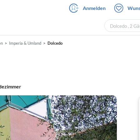
Anmelden
Wuns
Dolcedo , 2 G
en
Imperia & Umland
Dolcedo
dezimmer