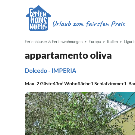
Ferienhäuser & Ferienwohnungen
Europa
Italien
Liguri
appartamento oliva
Dolcedo - IMPERIA
Max.
2
Gäste
43m²
Wohnfläche
1
Schlafzimmer
1
Ba