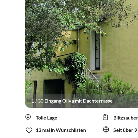
1
/
30
Eingang Oliva mit Dachterrasse
Tolle Lage
Blitzsaube
13 mal in Wunschlisten
Seit über 9