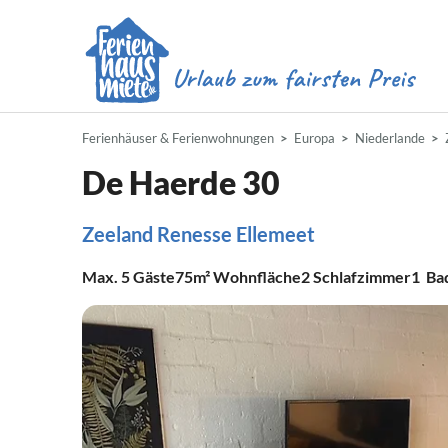
Ferienhäuser & Ferienwohnungen
Europa
Niederlande
De Haerde 30
Zeeland Renesse Ellemeet
Max.
5
Gäste
75m²
Wohnfläche
2
Schlafzimmer
1
Ba