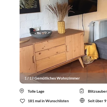
1
/
19
Gemütliches Wohnzimmer
Tolle Lage
Blitzsaube
181 mal in Wunschlisten
Seit über 9