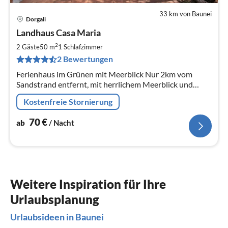
33 km von Baunei
Dorgali
Pre
Landhaus Casa Maria
ab
7
2
2 Gäste
50 m
1
Schlafzimmer
pr
2 Bewertungen
Na
Ferienhaus im Grünen mit Meerblick Nur 2km vom
Sandstrand entfernt, mit herrlichem Meerblick und
großzügiger Terrasse.
Kostenfreie Stornierung
70
€
ab
/ Nacht
Weitere Inspiration für Ihre
Urlaubsplanung
Urlaubsideen in Baunei