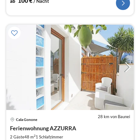
100
€
ab
/ Nacht
28 km von Baunei
Pre
Cala Gonone
ab
6
Ferienwohnung AZZURRA
pr
2
2 Gäste
48 m
1
Schlafzimmer