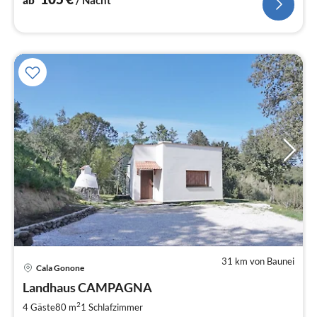
31 km von Baunei
Pre
Cala Gonone
ab
7
Landhaus CAMPAGNA
pr
2
4 Gäste
80 m
1
Schlafzimmer