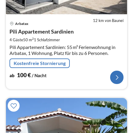
12 km von Baunei
Pre
Arbatax
ab
1
Pili Appartement Sardinien
pr
2
4 Gäste
50 m
1
Schlafzimmer
Na
Pili Appartement Sardinien: 55 m² Ferienwohnung in
Arbatax, 1 Wohnung, Platz für bis zu 6 Personen.
Kostenfreie Stornierung
100
€
ab
/ Nacht