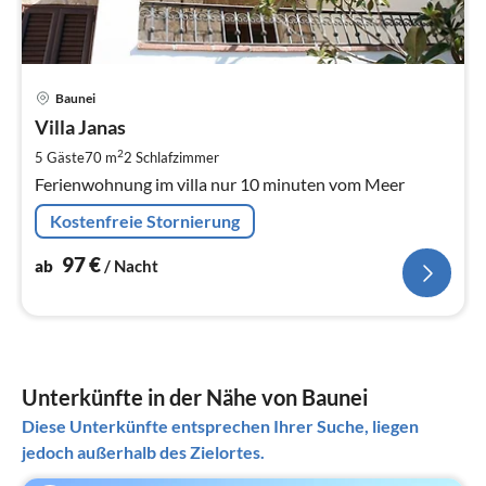
Pre
Baunei
ab
9
Villa Janas
pr
2
5 Gäste
70 m
2
Schlafzimmer
Na
Ferienwohnung im villa nur 10 minuten vom Meer
Kostenfreie Stornierung
97
€
ab
/ Nacht
Unterkünfte in der Nähe von Baunei
Diese Unterkünfte entsprechen Ihrer Suche, liegen
jedoch außerhalb des Zielortes.