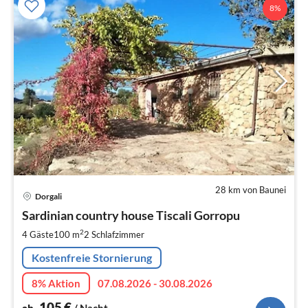
8%
28 km von Baunei
Pre
Dorgali
ab
1
Sardinian country house Tiscali Gorropu
pr
2
4 Gäste
100 m
2
Schlafzimmer
Na
Kostenfreie Stornierung
8% Aktion
07.08.2026 - 30.08.2026
105
€
ab
/ Nacht