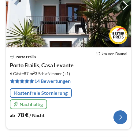
12 km von Baunei
Porto Frailis
Pre
Porto Frailis, Casa Levante
ab
7
2
6 Gäste
87 m
3
Schlafzimmer (+1)
pr
14 Bewertungen
Na
Kostenfreie Stornierung
Nachhaltig
78
€
ab
/ Nacht