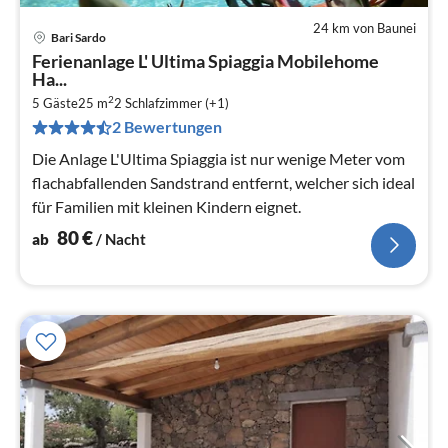
24 km von Baunei
Bari Sardo
Pre
Ferienanlage L' Ultima Spiaggia Mobilehome
ab
Ha...
8
2
5 Gäste
25 m
2
Schlafzimmer (+1)
pr
2 Bewertungen
Na
Die Anlage L'Ultima Spiaggia ist nur wenige Meter vom
flachabfallenden Sandstrand entfernt, welcher sich ideal
für Familien mit kleinen Kindern eignet.
80
€
ab
/ Nacht