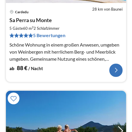
28 km von Baunei
Cardedu
Pre
Sa Perra su Monte
ab
8
2
5 Gäste
60 m
2
Schlafzimmer
pr
5 Bewertungen
Na
Schöne Wohnung in einem großen Anwesen, umgeben
von Weinbergen mit herrlichem Berg- und Meerblick
umgeben. Gemeinsame Nutzung eines schönen,
beheizten Salzwasserpool
88
€
ab
/ Nacht