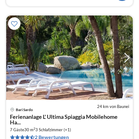
24 km von Baunei
Bari Sardo
Pre
Ferienanlage L' Ultima Spiaggia Mobilehome
ab
Ha...
1
2
7 Gäste
30 m
3
Schlafzimmer (+1)
pr
2 Bewertungen
Na