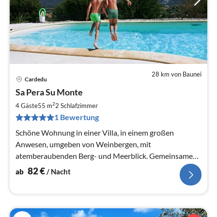
28 km von Baunei
Cardedu
Pre
Sa Pera Su Monte
ab
8
2
4 Gäste
55 m
2
Schlafzimmer
pr
1 Bewertung
Na
Schöne Wohnung in einer Villa, in einem großen
Anwesen, umgeben von Weinbergen, mit
atemberaubenden Berg- und Meerblick. Gemeinsame
Nutzung von schönen, beheizten Salzwasser-Pool
82
€
ab
/ Nacht