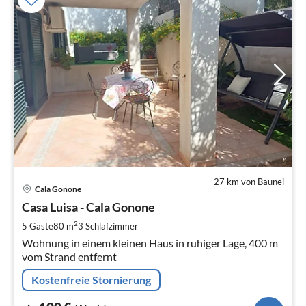
27 km von Baunei
Pre
Cala Gonone
ab
1
Casa Luisa - Cala Gonone
pr
2
5 Gäste
80 m
3
Schlafzimmer
Na
Wohnung in einem kleinen Haus in ruhiger Lage, 400 m
vom Strand entfernt
Kostenfreie Stornierung