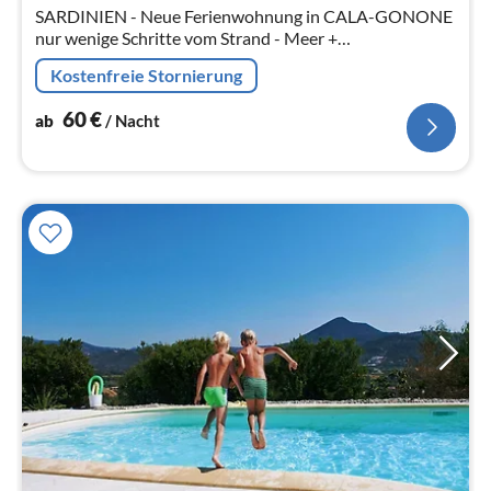
Na
SARDINIEN - Neue Ferienwohnung in CALA-GONONE
nur wenige Schritte vom Strand - Meer +
Einkaufsmöglichkeiten.
Kostenfreie Stornierung
60
€
ab
/ Nacht