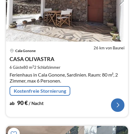
26 km von Baunei
Pre
Cala Gonone
ab
9
CASA OLIVASTRA
pr
2
6 Gäste
80 m
2
Schlafzimmer
Na
Ferienhaus in Cala Gonone, Sardinien. Raum: 80 m², 2
Zimmer, max 6 Personen.
Kostenfreie Stornierung
90
€
ab
/ Nacht