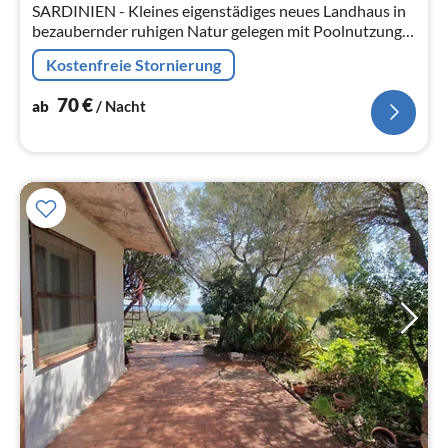
Na
SARDINIEN - Kleines eigenstädiges neues Landhaus in
bezaubernder ruhigen Natur gelegen mit Poolnutzung
in der Region CALA-GONONE. Nur ca. 120 km vom
Kostenfreie Stornierung
Flughafen von OLBIA.
70
€
ab
/ Nacht