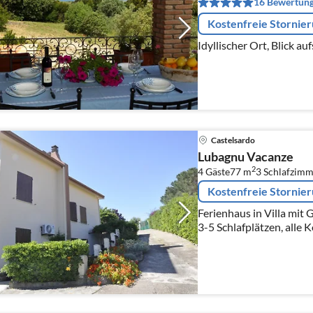
16 Bewertun
Kostenfreie Stornie
Idyllischer Ort, Blick a
Castelsardo
Lubagnu Vacanze
2
4 Gäste
77 m
3
Schlafzimm
Kostenfreie Stornie
Ferienhaus in Villa mit 
3-5 Schlafplätzen, alle K
Suche nach einem erho
Natur und in der Nähe 