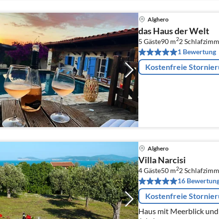
Alghero
das Haus der Welt
2
5 Gäste
90 m
2
Schlafzimm
1 Bewertung
Kostenfreie Stornie
Alghero
Villa Narcisi
2
4 Gäste
50 m
2
Schlafzimm
16 Bewertun
Kostenfreie Stornie
Haus mit Meerblick und