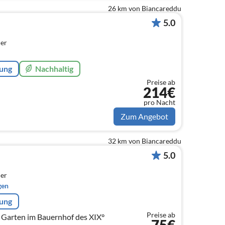
26 km von Biancareddu
5.0
er
rung
Nachhaltig
Preise ab
214€
pro Nacht
Zum Angebot
32 km von Biancareddu
5.0
er
gen
rung
Preise ab
 Garten im Bauernhof des XIX°