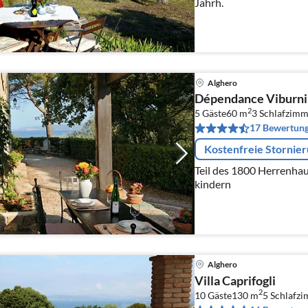
Jahrh.
Alghero
Dépendance Viburni
2
5 Gäste
60 m
3
Schlafzimm
17 Bewertun
Kostenfreie Stornie
Teil des 1800 Herrenhaus
kindern
Alghero
Villa Caprifogli
2
10 Gäste
130 m
5
Schlafz