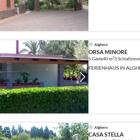
Alghero
ORSA MINORE
2
5 Gäste
40 m
3
Schlafzimm
FERIENHAUS IN ALG
Alghero
CASA STELLA
2