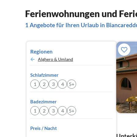
Ferienwohnungen und Feri
1 Angebote für Ihren Urlaub in Biancaredd
Regionen
Alghero & Umland
Schlafzimmer
1
2
3
4
5+
Badezimmer
1
2
3
4
5+
Preis / Nacht
Unterkü