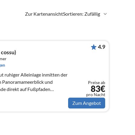
Zur Kartenansicht
Sortieren: Zufällig
4.9
 cossu)
mmer
gen
olut ruhiger Alleinlage inmitten der
m Panoramameerblick und
Preise ab
83€
nde direkt auf Fußpfaden
pro Nacht
Zum Angebot