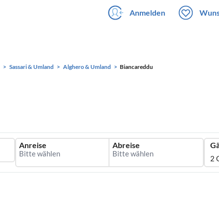
Anmelden
Wuns
Sassari & Umland
Alghero & Umland
Biancareddu
Anreise
Abreise
Gä
2 