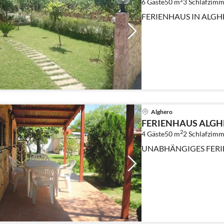
6 Gäste
50 m
3
Schlafzimm
FERIENHAUS IN ALG
Alghero
FERIENHAUS ALG
2
4 Gäste
50 m
2
Schlafzimm
UNABHÄ