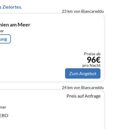
 Zielortes.
23 km von Biancareddu
nien am Meer
er
rung
Preise ab
96€
pro Nacht
Zum Angebot
24 km von Biancareddu
Preis auf Anfrage
mmer
HERO