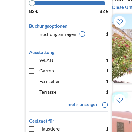
Diese Unt
82
€
82
€
Buchungsoptionen
1
Buchung anfragen
Ausstattung
WLAN
1
Garten
1
Fernseher
1
Terrasse
1
mehr anzeigen
Geeignet für
Haustiere
1