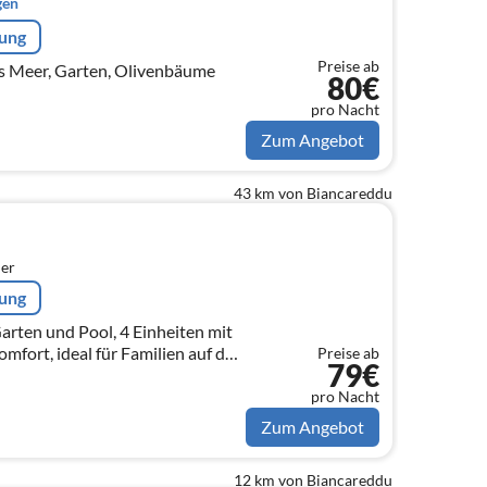
gen
rung
Preise ab
ufs Meer, Garten, Olivenbäume
80€
pro Nacht
Zum Angebot
43 km von Biancareddu
er
rung
Garten und Pool, 4 Einheiten mit
omfort, ideal für Familien auf der
Preise ab
79€
lsamen Urlaub, umgeben von
des Meeres.
pro Nacht
Zum Angebot
12 km von Biancareddu