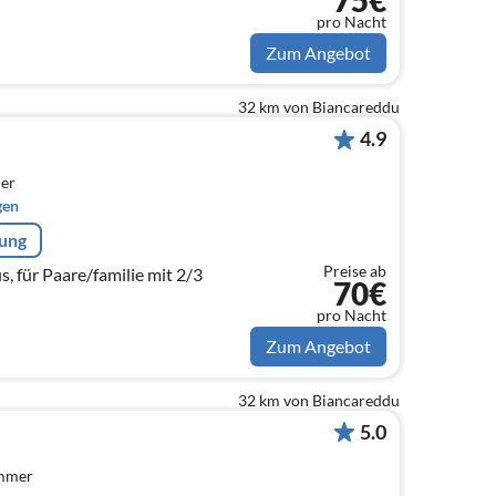
75€
pro Nacht
Zum Angebot
32 km von Biancareddu
4.9
er
gen
rung
Preise ab
, für Paare/familie mit 2/3
70€
pro Nacht
Zum Angebot
32 km von Biancareddu
5.0
immer