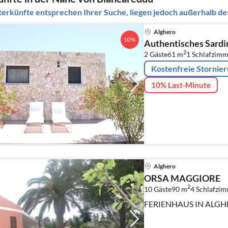
erkünfte entsprechen Ihrer Suche, liegen jedoch außerhalb des
Alghero
10%
Authentisches Sardi
2
2 Gäste
61 m
1
Schlafzimm
Kostenfreie Stornie
10% Last-Minute
Alghero
ORSA MAGGIORE
2
10 Gäste
90 m
4
Schlafzi
FERIENHAUS IN ALG