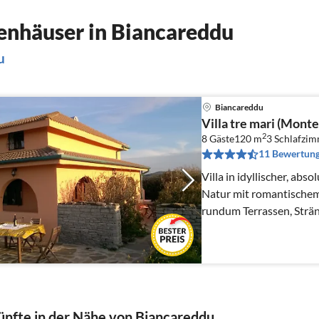
enhäuser in Biancareddu
u
Biancareddu
Villa tre mari (Monte
2
8 Gäste
120 m
3
Schlafzi
11 Bewertun
Villa in idyllischer, abs
Natur mit romantische
rundum Terrassen, Strä
erreichbar
nfte in der Nähe von Biancareddu