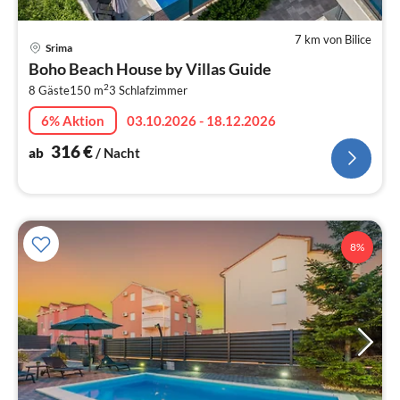
7 km von Bilice
Pre
Srima
ab
Boho Beach House by Villas Guide
3
2
8 Gäste
150 m
3
Schlafzimmer
pr
Na
6% Aktion
03.10.2026 - 18.12.2026
316
€
ab
/ Nacht
8%