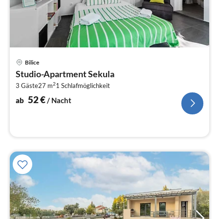
Pre
Bilice
ab
Studio-Apartment Sekula
5
2
3 Gäste
27 m
1
Schlafmöglichkeit
pr
Na
52
€
ab
/ Nacht