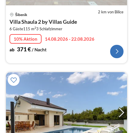
2 km von Bilice
Pre
Šibenik
ab
Villa Shaula 2 by Villas Guide
3
2
6 Gäste
115 m
3
Schlafzimmer
pr
Na
10% Aktion
14.08.2026 - 22.08.2026
371
€
ab
/ Nacht