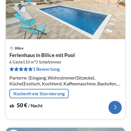
Bilice
Pre
Ferienhaus in Bilice mit Pool
ab
2
5
6 Gäste
110 m
3
Schlafzimmer
1 Bewertung
pr
Na
Parterre: (Eingang, Wohnzimmer(Sitzecke),
Küche(Esstisch, Kochherd, Kaffeemaschine, Backofen,
Mikrowelle), Schlafzimmer(Doppelbett),
Kostenfreie Stornierung
Schlafzimmer(Einzelbett, Einzelbett)
50
€
ab
/ Nacht