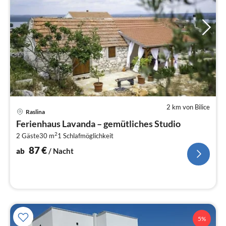
2 km von Bilice
Pre
Raslina
ab
Ferienhaus Lavanda – gemütliches Studio
8
2
2 Gäste
30 m
1
Schlafmöglichkeit
pr
Na
87
€
ab
/ Nacht
5%