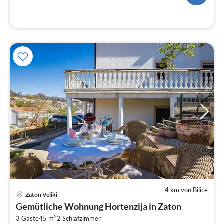
4 km von Bilice
Pre
Zaton Veliki
ab
Gemütliche Wohnung Hortenzija in Zaton
5
2
3 Gäste
45 m
2
Schlafzimmer
pr