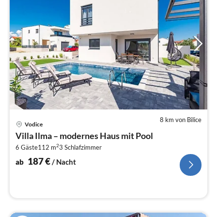
8 km von Bilice
Pre
Vodice
ab
Villa Ilma – modernes Haus mit Pool
1
2
6 Gäste
112 m
3
Schlafzimmer
pr
Na
187
€
ab
/ Nacht