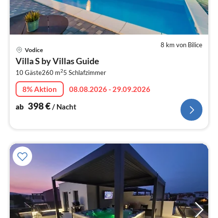
8 km von Bilice
Pre
Vodice
ab
Villa S by Villas Guide
3
2
10 Gäste
260 m
5
Schlafzimmer
pr
Na
8% Aktion
08.08.2026 - 29.09.2026
398
€
ab
/ Nacht