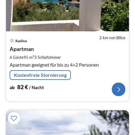
2 km von Bilice
Pre
Raslina
ab
8
Apartman
pr
2
6 Gäste
95 m
3
Schlafzimmer
Na
Apartman geeignet für bis zu 4+2 Personen
Kostenfreie Stornierung
82
€
ab
/ Nacht