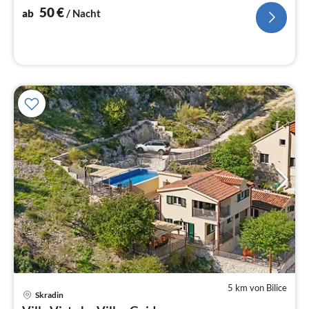
Na
50
€
ab
/ Nacht
5 km von Bilice
Pre
Skradin
ab