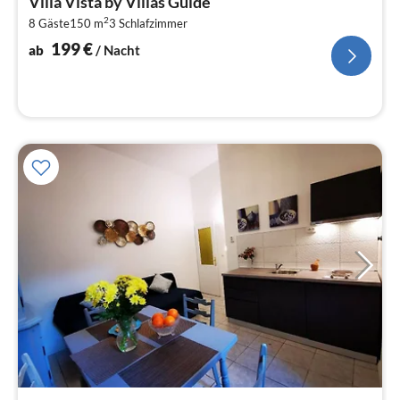
Villa Vista by Villas Guide
2
2
8 Gäste
150 m
3
Schlafzimmer
pr
Na
199
€
ab
/ Nacht