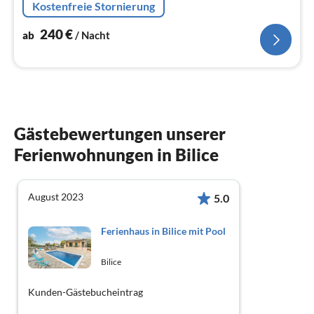
Kostenfreie Stornierung
gemietet werden können.
240
€
ab
/ Nacht
Gästebewertungen unserer
Ferienwohnungen in Bilice
August 2023
5.0
Ferienhaus in Bilice mit Pool
Bilice
Kunden-Gästebucheintrag