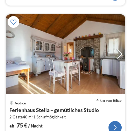
4 km von Bilice
Pre
Vodice
ab
Ferienhaus Stella – gemütliches Studio
7
2
2 Gäste
40 m
1
Schlafmöglichkeit
pr
Na
75
€
ab
/ Nacht