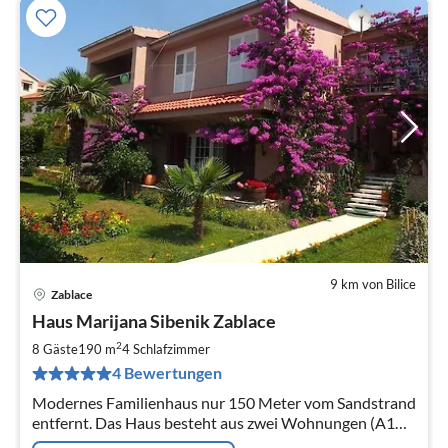
9 km von Bilice
Zablace
Pre
Haus Marijana Sibenik Zablace
ab
2
2
8 Gäste
190 m
4
Schlafzimmer
pr
4 Bewertungen
Na
Modernes Familienhaus nur 150 Meter vom Sandstrand
entfernt. Das Haus besteht aus zwei Wohnungen (A1
100 m2 und A2 70 m2), die aber nur zusammen