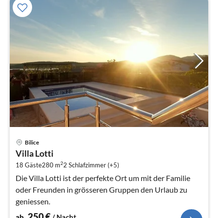
Pre
Bilice
ab
Villa Lotti
2
2
18 Gäste
280 m
2
Schlafzimmer (+5)
pr
Na
Die Villa Lotti ist der perfekte Ort um mit der Familie
oder Freunden in grösseren Gruppen den Urlaub zu
geniessen.
250
€
ab
/ Nacht