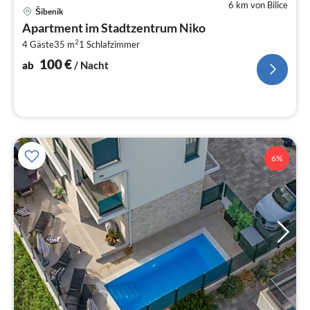
6 km von Bilice
Pre
Šibenik
ab
Apartment im Stadtzentrum Niko
1
2
4 Gäste
35 m
1
Schlafzimmer
pr
Na
100
€
ab
/ Nacht
6%