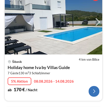
4 km von Bilice
Pre
Šibenik
ab
Holiday home Iva by Villas Guide
1
2
7 Gäste
130 m
3
Schlafzimmer
pr
Na
5% Aktion
08.08.2026 - 14.08.2026
170
€
ab
/ Nacht