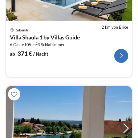
2 km von Bilice
Pre
Šibenik
ab
Villa Shaula 1 by Villas Guide
3
2
6 Gäste
105 m
3
Schlafzimmer
pr
Na
371
€
ab
/ Nacht