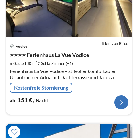
8 km von Bilice
Pre
Vodice
ab
1
⭐⭐⭐⭐ Ferienhaus La Vue Vodice
pr
2
6 Gäste
130 m
2
Schlafzimmer (+1)
Na
Ferienhaus La Vue Vodice – stilvoller komfortabler
Urlaub an der Adria mit Dachterrasse und Jacuzzi
Kostenfreie Stornierung
151
€
ab
/ Nacht