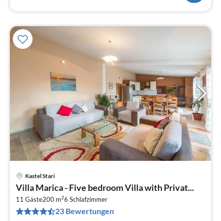
Kastel Stari
Pre
Villa Marica - Five bedroom Villa with Privat...
ab
2
4
11 Gäste
200 m
6
Schlafzimmer
23 Bewertungen
pr