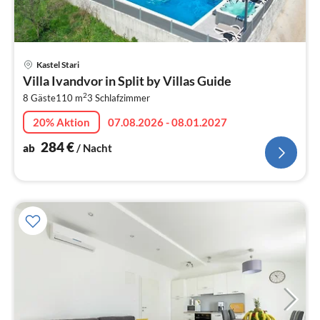
Pre
Kastel Stari
ab
Villa Ivandvor in Split by Villas Guide
2
2
8 Gäste
110 m
3
Schlafzimmer
pr
Na
20% Aktion
07.08.2026 - 08.01.2027
284
€
ab
/ Nacht