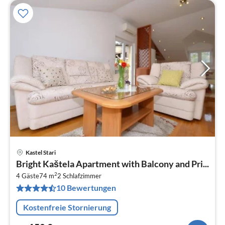
Kastel Stari
Pre
Bright Kaštela Apartment with Balcony and Pri...
ab
2
1
4 Gäste
74 m
2
Schlafzimmer
10 Bewertungen
pr
Na
Kostenfreie Stornierung