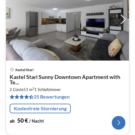
Kastel Stari
Pre
Kastel Stari Sunny Downtown Apartment with
ab
Te...
5
2
2 Gäste
51 m
1
Schlafzimmer
pr
25 Bewertungen
Na
Kostenfreie Stornierung
50
€
ab
/ Nacht