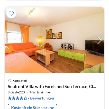
Kastel Stari
Pre
Seafront Villa with Furnished Sun Terrace, Cl...
ab
2
5
8 Gäste
220 m
4
Schlafzimmer
7 Bewertungen
pr
Na
Kostenfreie Stornierung