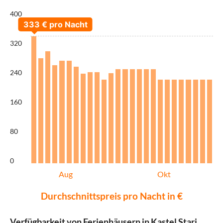
400
320
240
160
80
0
Aug
Okt
Durchschnittspreis pro Nacht in €
Verfügbarkeit von Ferienhäusern in Kastel Stari