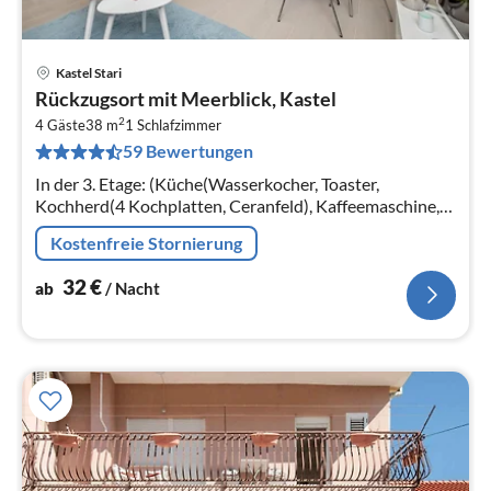
Kastel Stari
Pre
Rückzugsort mit Meerblick, Kastel
ab
2
3
4 Gäste
38 m
1
Schlafzimmer
59 Bewertungen
pr
Na
In der 3. Etage: (Küche(Wasserkocher, Toaster,
Kochherd(4 Kochplatten, Ceranfeld), Kaffeemaschine,
Backofen, Mikrowelle, Spülmaschine,
Kostenfreie Stornierung
Kühl-/Gefrierkombination)
32
€
ab
/ Nacht