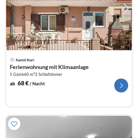
Pre
Kastel Stari
ab
Ferienwohnung mit Klimaanlage
6
2
5 Gäste
60 m
2
Schlafzimmer
pr
Na
68
€
ab
/ Nacht