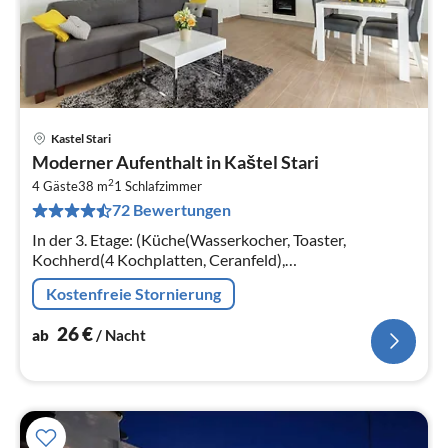
Kastel Stari
Pre
Moderner Aufenthalt in Kaštel Stari
ab
2
2
4 Gäste
38 m
1
Schlafzimmer
72 Bewertungen
pr
Na
In der 3. Etage: (Küche(Wasserkocher, Toaster,
Kochherd(4 Kochplatten, Ceranfeld),
Kaffeemaschine(Filter), Backofen, Mikrowelle,
Kostenfreie Stornierung
Kühl-/Gefrierkombination)
26
€
ab
/ Nacht