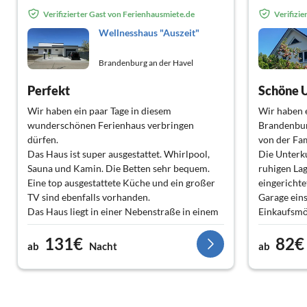
Verifizierter Gast von Ferienhausmiete.de
Verifizi
Wellnesshaus "Auszeit"
Brandenburg an der Havel
Perfekt
Schöne 
Wir haben ein paar Tage in diesem
Wir haben 
wunderschönen Ferienhaus verbringen
Brandenburg
dürfen.
von der Fa
Das Haus ist super ausgestattet. Whirlpool,
Die Unterku
Sauna und Kamin. Die Betten sehr bequem.
ruhigen La
Eine top ausgestattete Küche und ein großer
eingerichte
TV sind ebenfalls vorhanden.
Garage eins
Das Haus liegt in einer Nebenstraße in einem
Einkaufsmög
kleinem Dorf.
unmittelbar
131€
82€
Uns hat die Ruhe hier gut gefallen. Wir
ALLES TOP 
ab
Nacht
ab
konnten mit unserem Hund schöne
Wanderungen unternehmen. Ein großes
Einkaufszentrum ist in nur ein paar Minuten
mit dem Auto zu erreichen.