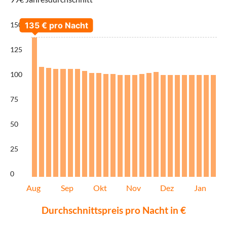
150
125
100
75
50
25
0
Aug
Sep
Okt
Nov
Dez
Jan
Durchschnittspreis pro Nacht in €