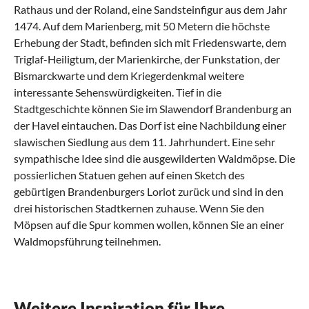
Rathaus und der Roland, eine Sandsteinfigur aus dem Jahr
1474. Auf dem Marienberg, mit 50 Metern die höchste
Erhebung der Stadt, befinden sich mit Friedenswarte, dem
Triglaf-Heiligtum, der Marienkirche, der Funkstation, der
Bismarckwarte und dem Kriegerdenkmal weitere
interessante Sehenswürdigkeiten. Tief in die
Stadtgeschichte können Sie im Slawendorf Brandenburg an
der Havel eintauchen. Das Dorf ist eine Nachbildung einer
slawischen Siedlung aus dem 11. Jahrhundert. Eine sehr
sympathische Idee sind die ausgewilderten Waldmöpse. Die
possierlichen Statuen gehen auf einen Sketch des
gebürtigen Brandenburgers Loriot zurück und sind in den
drei historischen Stadtkernen zuhause. Wenn Sie den
Möpsen auf die Spur kommen wollen, können Sie an einer
Waldmopsführung teilnehmen.
Was sollte man in Brandenburg an der Havel
Was kann man in Brandenburg an der Havel
Was hat die regionale Küche von
Welche kulturellen Highlights gibt es in
Was sind beliebte Anreisewege nach
erlebt haben?
mit Kindern machen?
Brandenburg an der Havel zu bieten?
Brandenburg an der Havel?
Brandenburg an der Havel?
Feiern Sie mit – Höhepunkte auf der Agenda
Großer Spaß für kleine Badenixen und
Frisch und deftig – genießen Sie die Küche des
Kunst und Kultur im Ferienhaus in Brandenburg an
Nur einen Katzensprung von Berlin entfernt –
Weitere Inspiration für Ihre