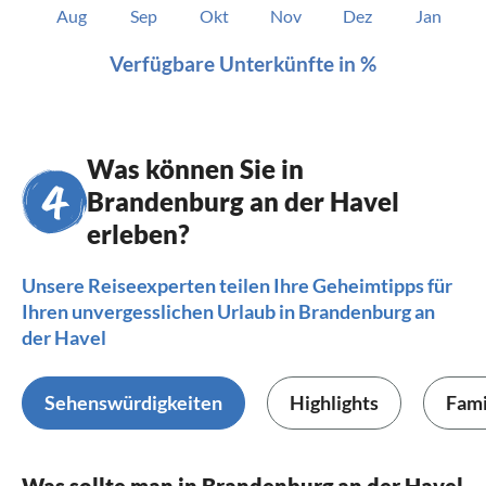
Aug
Sep
Okt
Nov
Dez
Jan
Verfügbare Unterkünfte in %
Was können Sie in
Brandenburg an der Havel
erleben?
Unsere Reiseexperten teilen Ihre Geheimtipps für
Ihren unvergesslichen Urlaub in Brandenburg an
der Havel
Sehenswürdigkeiten
Highlights
Fami
Was sollte man in Brandenburg an der Havel