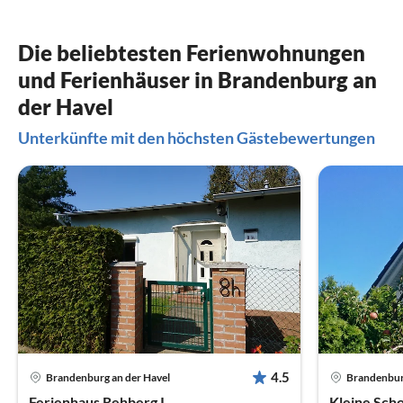
Die beliebtesten Ferienwohnungen
und Ferienhäuser in Brandenburg an
der Havel
Unterkünfte mit den höchsten Gästebewertungen
4.5
Brandenburg an der Havel
Brandenburg
Ferienhaus Rehberg I
Kleine Scho