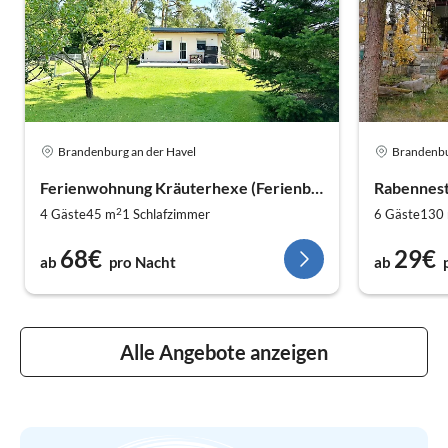
Brandenburg an der Havel
Brandenbu
Ferienwohnung Kräuterhexe (Ferienbungalow-Brandenburg)
Rabennes
2
4 Gäste
45 m
1
Schlafzimmer
6 Gäste
130
68€
29€
ab
pro Nacht
ab
Alle Angebote anzeigen