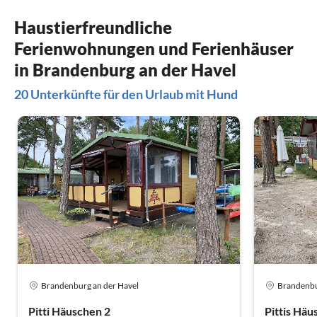
Vielen Dank an die super netten Vermieter.
Wir empfehlen euch weiter und kommen
Haustierfreundliche
gerne nochmals wieder.
Ferienwohnungen und Ferienhäuser
VieleGrüße von Heike und Matthias mit
Baxter.
in Brandenburg an der Havel
20 Unterkünfte für den Urlaub mit Hund
Brandenburg an der Havel
Brandenbu
Pitti Häuschen 2
Pittis Häu