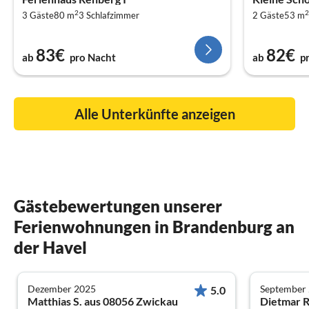
2
2
3 Gäste
80 m
3
Schlafzimmer
2 Gäste
53 m
83€
82€
ab
pro Nacht
ab
p
Alle Unterkünfte anzeigen
Gästebewertungen unserer
Ferienwohnungen in Brandenburg an
der Havel
Dezember 2025
September
5.0
Matthias S. aus 08056 Zwickau
Dietmar R