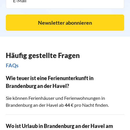
perfekten Urlaub brauchen. Viele private Ferienwohnungen
verfügen über WLAN, sodass Sie Ihre Urlaubsfotos direkt
mit Ihren Freunden in den sozialen Netzwerken teilen
Newsletter abonnieren
können. Die Naturlandschaft an der Havel ist zudem sehr
gut für einen
Urlaub mit Hund
in Brandenburg geeignet. In
vielen günstigen Ferienhäusern ist Ihr Vierbeiner ein gern
gesehener Gast. Die ursprüngliche Naturlandschaft ist
Häufig gestellte Fragen
ohnehin wie dafür geschaffen, um mit dem Hund
ausgekundschaftet zu werden.
FAQs
Wie teuer ist eine Ferienunterkunft in
Brandenburg an der Havel?
Sie können Ferienhäuser und Ferienwohnungen in
Brandenburg an der Havel ab
44
€ pro Nacht finden.
Wo ist Urlaub in Brandenburg an der Havel am