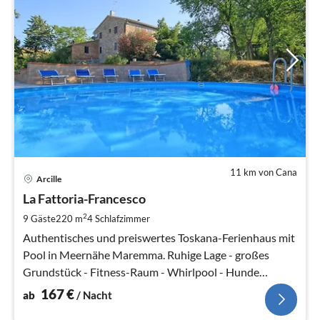
11 km von Cana
Pre
Arcille
ab
1
La Fattoria-Francesco
pr
2
9 Gäste
220 m
4
Schlafzimmer
Na
Authentisches und preiswertes Toskana-Ferienhaus mit
Pool in Meernähe Maremma. Ruhige Lage - großes
Grundstück - Fitness-Raum - Whirlpool - Hunde
willkommen!
167
€
ab
/ Nacht