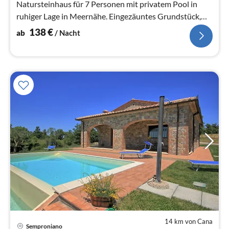
Natursteinhaus für 7 Personen mit privatem Pool in
ruhiger Lage in Meernähe. Eingezäuntes Grundstück,
Haustiere willkommen - kinderfreundlich.
138
€
ab
/ Nacht
14 km von Cana
Semproniano