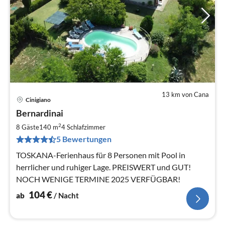
13 km von Cana
Cinigiano
Pre
Bernardinai
ab
1
2
8 Gäste
140 m
4
Schlafzimmer
pr
5 Bewertungen
Na
TOSKANA-Ferienhaus für 8 Personen mit Pool in
herrlicher und ruhiger Lage. PREISWERT und GUT!
NOCH WENIGE TERMINE 2025 VERFÜGBAR!
104
€
ab
/ Nacht