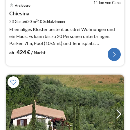
11 km von Cana
Pre
Arcidosso
ab
4
Chiesina
pr
2
23 Gäste
630 m
10
Schlafzimmer
Na
Ehemaliges Kloster besteht aus drei Wohnungen und
ein Haus. Es kann bis zu 20 Personen unterbringen.
Parken 7ha, Pool (10x5mt) und Tennisplatz.
Supermärkte, Bars, Restaurant 4km.
424
€
ab
/ Nacht