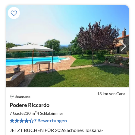
13 km von Cana
Scansano
Pre
Podere Riccardo
ab
1
2
7 Gäste
230 m
4
Schlafzimmer
pr
7 Bewertungen
Na
JETZT BUCHEN FÜR 2026 Schönes Toskana-