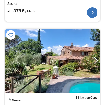
Sauna
378
€
ab
/ Nacht
16 km von Cana
Grosseto
Pre