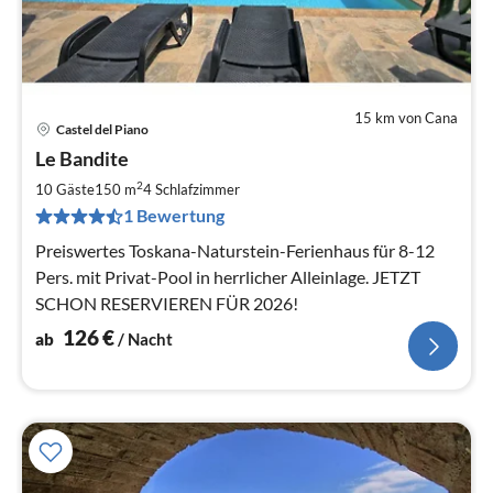
15 km von Cana
Castel del Piano
Pre
Le Bandite
ab
1
2
10 Gäste
150 m
4
Schlafzimmer
pr
1 Bewertung
Na
Preiswertes Toskana-Naturstein-Ferienhaus für 8-12
Pers. mit Privat-Pool in herrlicher Alleinlage. JETZT
SCHON RESERVIEREN FÜR 2026!
126
€
ab
/ Nacht