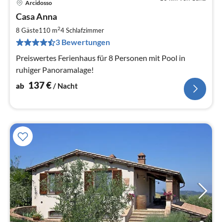
Arcidosso
Pre
Casa Anna
ab
1
2
8 Gäste
110 m
4
Schlafzimmer
pr
3 Bewertungen
Na
Preiswertes Ferienhaus für 8 Personen mit Pool in
ruhiger Panoramalage!
137
€
ab
/ Nacht