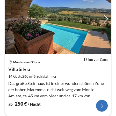
15 km von Cana
Pre
Montenero d'Orcia
ab
2
Villa Silvia
pr
2
14 Gäste
260 m
6
Schlafzimmer
Na
Das große Steinhaus ist in einer wunderschönen Zone
der hohen Maremma, nicht weit weg vom Monte
Amiata, ca. 45 km vom Meer und ca. 17 km von
Montalcino entfernt befindet.
250
€
ab
/ Nacht