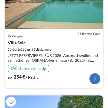
11 km von Cana
Pre
Cinigiano
ab
2
Villa Sole
pr
2
10 Gäste
180 m
5
Schlafzimmer
Na
JETZT RESERVIEREN FÜR 2026! Anspruchsvolles und
sehr schönes TOSKANA-Ferienhaus (BJ. 2022) mit
beheizbarem Privat-Pool in Panorama-Lage im
Sehr nachhaltig
Hinterland der Maremma - 10+2 Personen
254
€
ab
/ Nacht