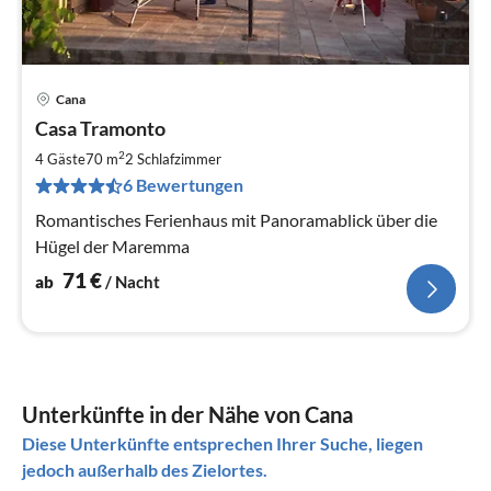
Cana
Pre
Casa Tramonto
ab
7
2
4 Gäste
70 m
2
Schlafzimmer
pr
6 Bewertungen
Na
Romantisches Ferienhaus mit Panoramablick über die
Hügel der Maremma
71
€
ab
/ Nacht
Unterkünfte in der Nähe von Cana
Diese Unterkünfte entsprechen Ihrer Suche, liegen
jedoch außerhalb des Zielortes.