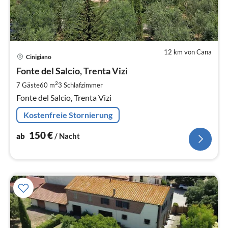
12 km von Cana
Pre
Cinigiano
ab
1
Fonte del Salcio, Trenta Vizi
pr
2
7 Gäste
60 m
3
Schlafzimmer
Na
Fonte del Salcio, Trenta Vizi
Kostenfreie Stornierung
150
€
ab
/ Nacht