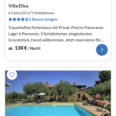
Pre
Villa Elisa
ab
1
2
6 Gäste
120 m
3
Schlafzimmer
pr
5 Bewertungen
Na
Traumhaftes Ferienhaus mit Privat-Pool in Panorama-
Lage! 6 Personen, 3 Schlafzimmer, eingezäuntes
Grundstück, Hund willkommen. Jetzt reservieren für
2026!
130
€
ab
/ Nacht