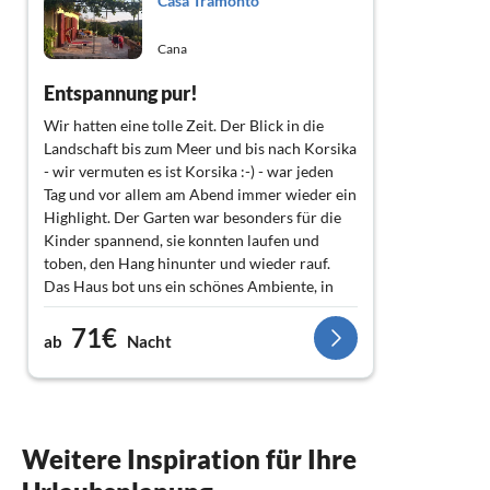
Casa Tramonto
Cana
Entspannung pur!
Wir hatten eine tolle Zeit. Der Blick in die
Landschaft bis zum Meer und bis nach Korsika
- wir vermuten es ist Korsika :-) - war jeden
Tag und vor allem am Abend immer wieder ein
Highlight. Der Garten war besonders für die
Kinder spannend, sie konnten laufen und
toben, den Hang hinunter und wieder rauf.
Das Haus bot uns ein schönes Ambiente, in
dem wir uns einfach wohlfühlten. Manchmal
71€
entschieden wir uns gegen den Ausflug ans
ab
Nacht
Meer, weil wir so gerne "zu Hause" waren. Wir
kommen bestimmt wieder!
Weitere Inspiration für Ihre