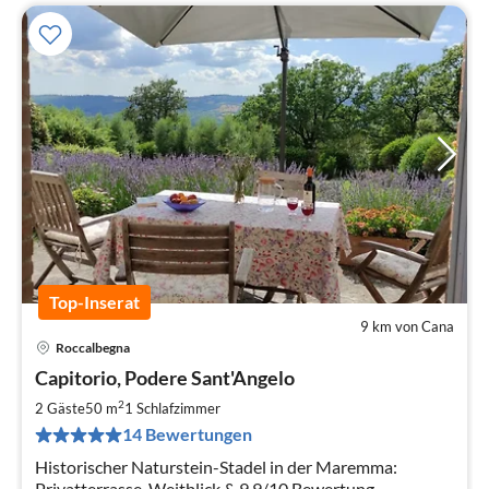
Top-Inserat
9 km von Cana
Roccalbegna
Pre
Capitorio, Podere Sant'Angelo
ab
1
2
2 Gäste
50 m
1
Schlafzimmer
pr
14 Bewertungen
Na
Historischer Naturstein-Stadel in der Maremma:
Privatterrasse, Weitblick & 9,9/10 Bewertung