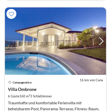
16 km von Cana
Pre
Campagnatico
ab
3
Villa Ombrone
pr
2
6 Gäste
160 m
3
Schlafzimmer
Na
Traumhafte und komfortable Ferienvilla mit
beheizbarem Pool, Panorama-Terrasse, Fitness-Raum,