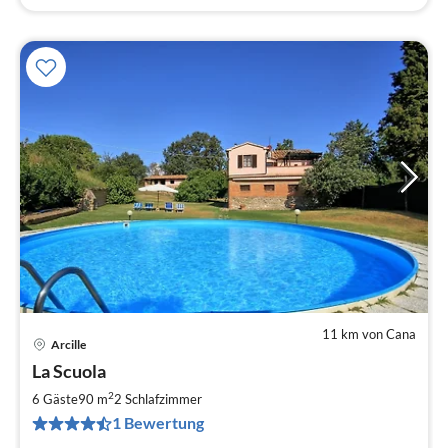
11 km von Cana
Arcille
Pre
La Scuola
ab
1
2
6 Gäste
90 m
2
Schlafzimmer
pr
1 Bewertung
Na