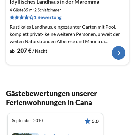
Idyllisches Landhaus in der Maremma
ab
2
2
4 Gäste
85 m
2
Schlafzimmer
pr
1 Bewertung
Na
Rustikales Landhaus, eingezäunter Garten mit Pool,
komplett privat- keine weiteren Personen, unweit der
weiten Naturstränden Alberese und Marina di
Grosseto, gemauerter Grill, WIFI
207
€
ab
/ Nacht
Gästebewertungen unserer
Ferienwohnungen in Cana
September 2010
5.0