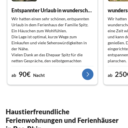
Entspannter Urlaub in wunderschöner Umgebung
wunders
Wir hatten einen sehr schönen, entspannten
Wir hatten
Urlaub in dem Ferienhaus der Familie Spitz.
wunderschö
Ein Häuschen zum Wohlfühlen.
eine Zeit w
Die Lage ist optimal, kurze Wege zum
und kann d
Einkaufen und viele Sehenswürdigkeiten in
genießen. 
der Nähe.
eingerichte
Vielen Dank an das Ehepaar Spitz für die
entspannen
netten Gespräche, den selbstgemachten
planschen.
Apfelsaft und die Infos zum Elsass.
90€
250
ab
Nacht
ab
Haustierfreundliche
Ferienwohnungen und Ferienhäuser