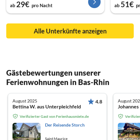
29€
51€
ab
pro Nacht
ab
p
Alle Unterkünfte anzeigen
Gästebewertungen unserer
Ferienwohnungen in Bas-Rhin
August 2025
August 20
4.8
Bettina W. aus Unterpleichfeld
Johannes 
Verifizierter Gast von Ferienhausmiete.de
Verifizi
Der Reisende Storch
Saint Maurice