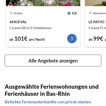
4,8
Andlau
Wasselon
ANGEVAL
LE PATIO
2
5 Gäste
100 m
2
Schlafzimmer
4 Gäste
72 
101€
99€
ab
pro Nacht
ab
Alle Angebote anzeigen
Ausgewählte Ferienwohnungen und
Ferienhäuser in Bas-Rhin
Beliebte Ferienunterkünfte von privat mieten