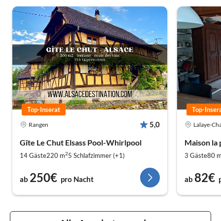
Top-Inserat
Top-Inser
5,0
Rangen
Lalaye-Ch
Gîte Le Chut Elsass Pool-Whirlpool
Maison la
2
14 Gäste
220 m
5
Schlafzimmer (+1)
3 Gäste
80 
250€
82€
ab
pro Nacht
ab