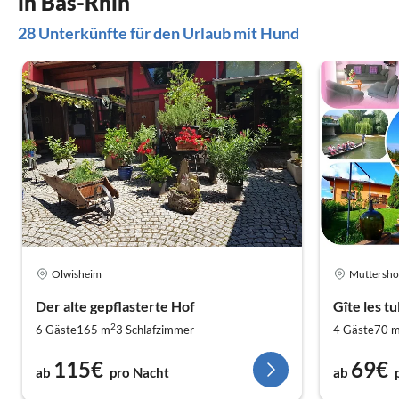
in Bas-Rhin
28 Unterkünfte für den Urlaub mit Hund
Olwisheim
Muttersho
Der alte gepflasterte Hof
Gîte les t
2
6 Gäste
165 m
3
Schlafzimmer
4 Gäste
70 
115€
69€
ab
pro Nacht
ab