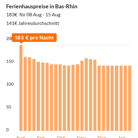
Ferienhauspreise in Bas-Rhin
183€
für 08 Aug - 15 Aug
141€ Jahresdurchschnitt
200
150
100
50
0
Aug
Sep
Okt
Nov
Dez
Jan