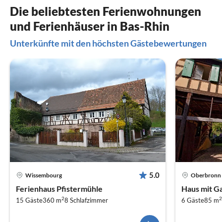
Die beliebtesten Ferienwohnungen
und Ferienhäuser in Bas-Rhin
Unterkünfte mit den höchsten Gästebewertungen
5.0
Wissembourg
Oberbronn
Ferienhaus Pfistermühle
Haus mit G
2
2
15 Gäste
360 m
8
Schlafzimmer
6 Gäste
85 m