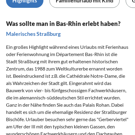
Highlights
Familienurlaub mit Kind
G
Was sollte man in Bas-Rhin erlebt haben?
Malerisches Straßburg
Ein großes Highlight während eines Urlaubs mit Ferienhaus
oder Ferienwohnung im Département Bas-Rhin ist die
Stadt Straßburg mit ihrem gut erhaltenen historischen
Zentrum, das 1988 zum Weltkulturerbe ernannt worden
ist. Beeindruckend ist z.B. die Cathédrale Notre-Dame, die
als Wahrzeichen der Stadt gilt. Eingerahmt wird das
Bauwerk von vier- bis fünfgeschossigen Fachwerkhäusern,
die im alemannisch-süddeutschen Stil errichtet wurden.
Ganz in der Nähe finden Sie auch das Palais Rohan. Dabei
handelt es sich um die ehemalige Residenz der Straßburger
Bischöfe. Urlauber besuchen sehr gerne das "Gerberviertel"
am Ufer der Ill mit den typischen kleinen Gassen, den
wunderschönen Fachwerkhäusern und den Dachgauben.