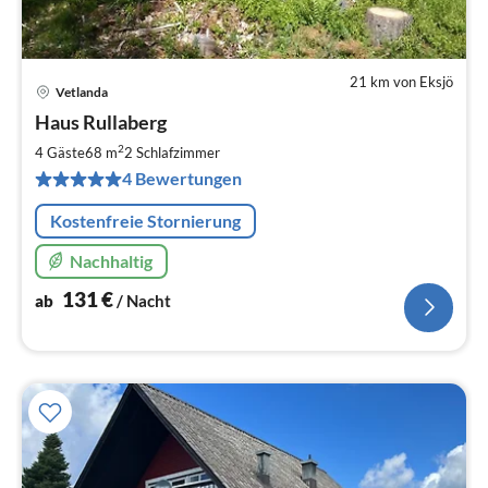
21 km von Eksjö
Vetlanda
Pre
Haus Rullaberg
ab
1
2
4 Gäste
68 m
2
Schlafzimmer
pr
4 Bewertungen
Na
Kostenfreie Stornierung
Nachhaltig
131
€
ab
/ Nacht