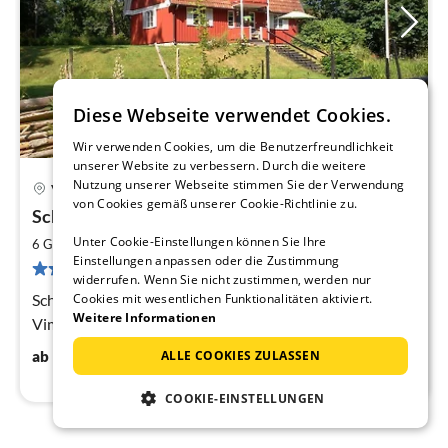
Diese Webseite verwendet Cookies.
Wir verwenden Cookies, um die Benutzerfreundlichkeit
unserer Website zu verbessern. Durch die weitere
48 km von Eksjö
Nutzung unserer Webseite stimmen Sie der Verwendung
Vimmerby
Pre
von Cookies gemäß unserer Cookie-Richtlinie zu.
Schwedenhaus Alsta
ab
1
Unter Cookie-Einstellungen können Sie Ihre
2
6 Gäste
135 m
3
Schlafzimmer
Einstellungen anpassen oder die Zustimmung
pr
3 Bewertungen
widerrufen. Wenn Sie nicht zustimmen, werden nur
Na
Schönes rotes Ferienhaus in unmittelbarer Nähe zu
Cookies mit wesentlichen Funktionalitäten aktiviert.
Weitere Informationen
Vimmerby, umgeben von Wäldern, Seen und Wiesen.
149
€
ab
/ Nacht
ALLE COOKIES ZULASSEN
COOKIE-EINSTELLUNGEN