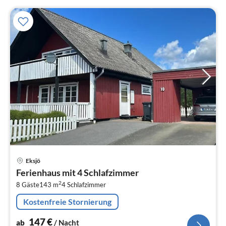
Pre
Eksjö
ab
Ferienhaus mit 4 Schlafzimmer
1
2
8 Gäste
143 m
4
Schlafzimmer
pr
Na
Kostenfreie Stornierung
147
€
ab
/ Nacht