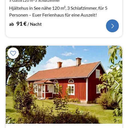
5 Gäste
120 m
3
Schlafzimmer
Na
Hjältehus in See nähe 120 m², 3 Schlafzimmer, für 5
Personen – Euer Ferienhaus für eine Auszeit!
91
€
ab
/ Nacht