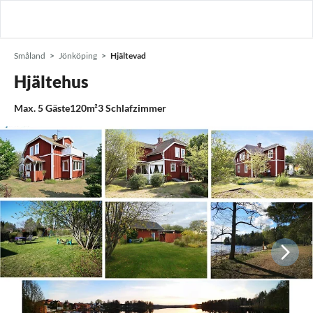
Småland
Jönköping
Hjältevad
Hjältehus
Max.
5
Gäste
120m²
3
Schlafzimmer