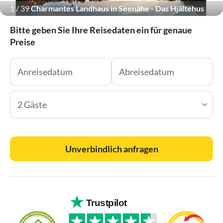
1
/
39
Charmantes Landhaus in Seenähe - Das Hjältehus
Bitte geben Sie Ihre Reisedaten ein für genaue
Preise
2 Gäste
Unverbindlich anfragen