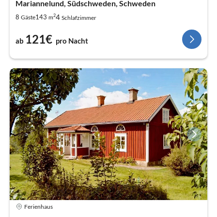
Mariannelund, Südschweden, Schweden
2
4
8
143
Gäste
m
Schlafzimmer
121€
ab
pro Nacht
Ferienhaus