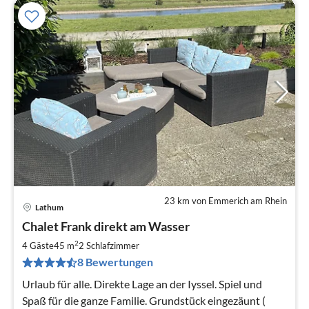
23 km von Emmerich am Rhein
Lathum
Pre
Chalet Frank direkt am Wasser
ab
7
2
4 Gäste
45 m
2
Schlafzimmer
pr
8 Bewertungen
Na
Urlaub für alle. Direkte Lage an der Iyssel. Spiel und
Spaß für die ganze Familie. Grundstück eingezäunt (