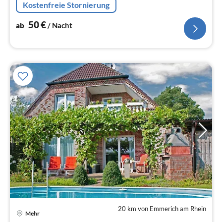
Kostenfreie Stornierung
Personen eingerichtet.
50
€
ab
/ Nacht
20 km von Emmerich am Rhein
Mehr
Pre