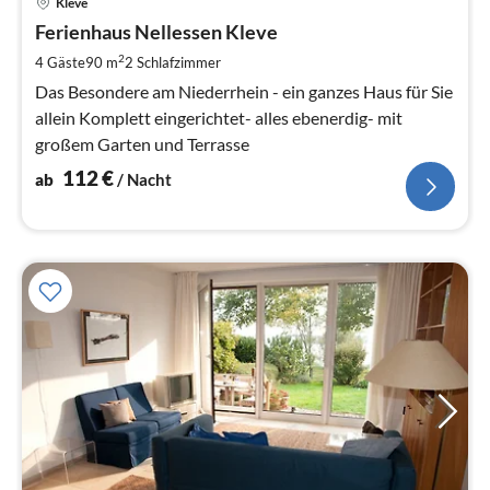
Kleve
ab
1
Ferienhaus Nellessen Kleve
pr
2
4 Gäste
90 m
2
Schlafzimmer
Na
Das Besondere am Niederrhein - ein ganzes Haus für Sie
allein Komplett eingerichtet- alles ebenerdig- mit
großem Garten und Terrasse
112
€
ab
/ Nacht