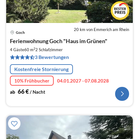
20 km von Emmerich am Rhein
Goch
Pre
Ferienwohnung Goch "Haus im Grünen"
ab
6
2
4 Gäste
60 m
2
Schlafzimmer
pr
3 Bewertungen
Na
Kostenfreie Stornierung
10% Frühbucher
04.01.2027 - 07.08.2028
66
€
ab
/ Nacht