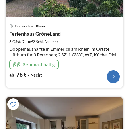
Pre
Emmerich am Rhein
ab
7
Ferienhaus GröneLand
pr
2
3 Gäste
71 m
2
Schlafzimmer
Na
Doppelhaushälfte in Emmerich am Rhein im Ortsteil
Hüthum für 3 Personen; 2 SZ, 1 GWC, WZ, Küche, Diele,
Bad; Terrasse mit kleinem eingezäunten Garten. Hunde
Sehr nachhaltig
erlaubt auf Absprache.
78
€
ab
/ Nacht