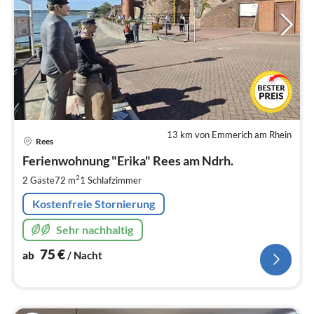
13 km von Emmerich am Rhein
Pre
Rees
ab
7
Ferienwohnung "Erika" Rees am Ndrh.
pr
2
2 Gäste
72 m
1
Schlafzimmer
Na
Kostenfreie Stornierung
Sehr nachhaltig
75
€
ab
/ Nacht