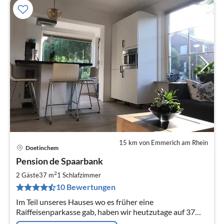
15 km von Emmerich am Rhein
Doetinchem
Pre
Pension de Spaarbank
ab
5
2
2 Gäste
37 m
1
Schlafzimmer
pr
10 Bewertungen
Na
Im Teil unseres Hauses wo es früher eine
Raiffeisenparkasse gab, haben wir heutzutage auf 37
Quadratmeter eine schöne Ferienwohnung für 2