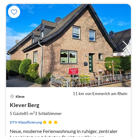
11 km von Emmerich am Rhein
Pre
Kleve
ab
7
Klever Berg
pr
2
5 Gäste
85 m
3
Schlafzimmer
Na
DTV-Klassifizierung
Neue, moderne Ferienwohnung in ruhiger, zentraler