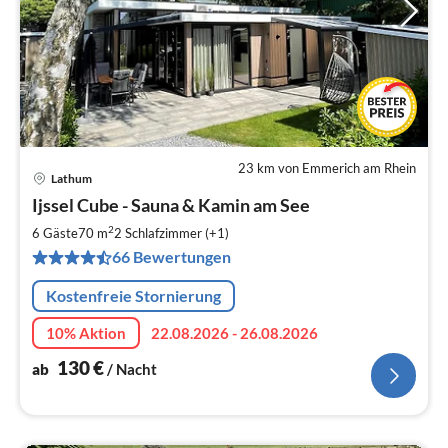
23 km von Emmerich am Rhein
Lathum
Pre
Ijssel Cube - Sauna & Kamin am See
ab
1
2
6 Gäste
70 m
2
Schlafzimmer (+1)
pr
66 Bewertungen
Na
Kostenfreie Stornierung
10% Aktion
22.08.2026 - 26.08.2026
130
€
ab
/ Nacht