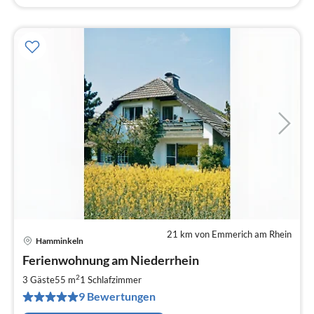
21 km von Emmerich am Rhein
Hamminkeln
Pre
Ferienwohnung am Niederrhein
ab
6
2
3 Gäste
55 m
1
Schlafzimmer
pr
9 Bewertungen
Na