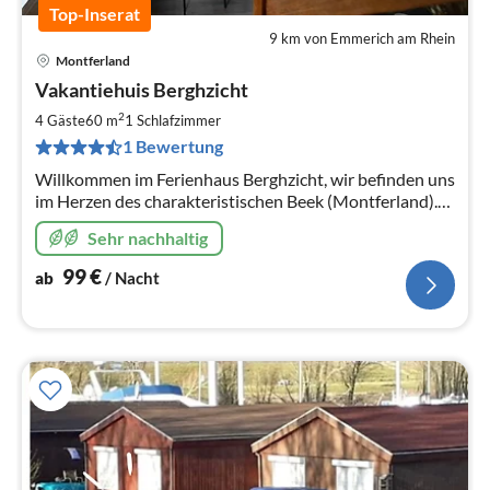
Top-Inserat
9 km von Emmerich am Rhein
Montferland
Pre
Vakantiehuis Berghzicht
ab
1
2
4 Gäste
60 m
1
Schlafzimmer
pr
1 Bewertung
Na
Willkommen im Ferienhaus Berghzicht, wir befinden uns
im Herzen des charakteristischen Beek (Montferland).
Mit zahlreichen Sehenswürdigkeiten, werden Sie sich
Sehr nachhaltig
nicht langweilen.
99
€
ab
/ Nacht