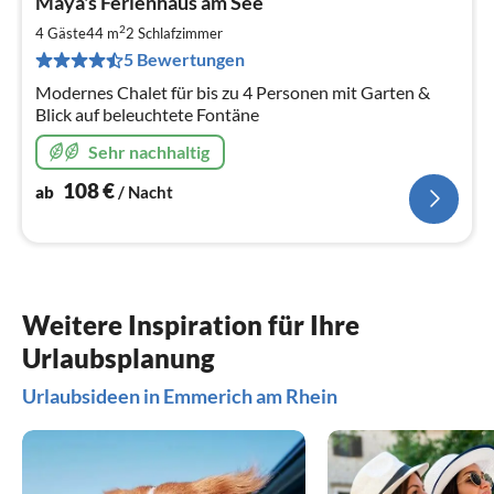
Maya's Ferienhaus am See
ab
1
2
4 Gäste
44 m
2
Schlafzimmer
pr
5 Bewertungen
Na
Modernes Chalet für bis zu 4 Personen mit Garten &
Blick auf beleuchtete Fontäne
Sehr nachhaltig
108
€
ab
/ Nacht
Weitere Inspiration für Ihre
Urlaubsplanung
Urlaubsideen in Emmerich am Rhein