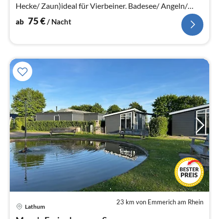
Hecke/ Zaun)ideal für Vierbeiner. Badesee/ Angeln/
Wassersport/ Boote.
75
€
ab
/ Nacht
23 km von Emmerich am Rhein
Lathum
Pre