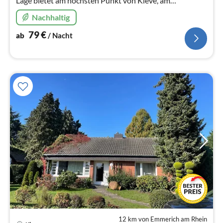
Lage bietet am höchsten Punkt von Kleve, am
Niederrhein, auf 85 qm Platz für bis zu 5 Personen.
Nachhaltig
79
€
ab
/ Nacht
12 km von Emmerich am Rhein
Pre