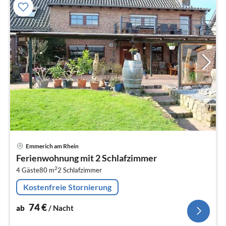
Pre
Emmerich am Rhein
ab
Ferienwohnung mit 2 Schlafzimmer
7
2
4 Gäste
80 m
2
Schlafzimmer
pr
Na
Kostenfreie Stornierung
74
€
ab
/ Nacht