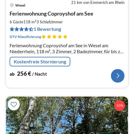
21 km von Emmerich am Rhein
Wesel
Pre
Ferienwohnung Coproyshof am See
ab
2
2
6 Gäste
118 m
3
Schlafzimmer
pr
1 Bewertung
Na
DTV-Klassifizierung
Ferienwohnung Coproyshof am See in Wesel am
Niederrhein, 118 m², 3 Zimmer, 2 Badezimmer, für bis zu
6 Personen.
Kostenfreie Stornierung
256
€
ab
/ Nacht
10%