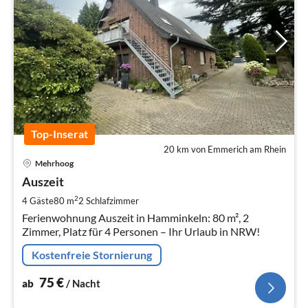
Top-Inserat
20 km von Emmerich am Rhein
Pre
Mehrhoog
ab
7
Auszeit
pr
2
4 Gäste
80 m
2
Schlafzimmer
Na
Ferienwohnung Auszeit in Hamminkeln: 80 m², 2
Zimmer, Platz für 4 Personen – Ihr Urlaub in NRW!
Kostenfreie Stornierung
75
€
ab
/ Nacht