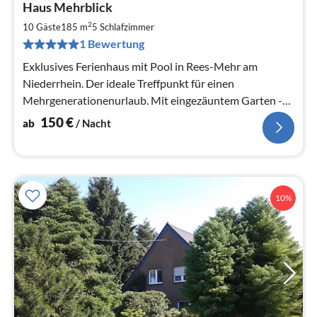
Haus Mehrblick
ab
1
2
10 Gäste
185 m
5
Schlafzimmer
pr
1 Bewertung
Na
Exklusives Ferienhaus mit Pool in Rees-Mehr am
Niederrhein. Der ideale Treffpunkt für einen
Mehrgenerationenurlaub. Mit eingezäuntem Garten -
ein Paradies für Mensch und Hund
150
€
ab
/ Nacht
10%