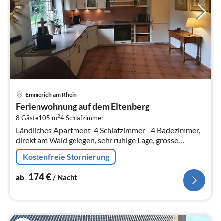
Pre
Emmerich am Rhein
ab
Ferienwohnung auf dem Eltenberg
1
2
8 Gäste
105 m
4
Schlafzimmer
pr
Ländliches Apartment-4 Schlafzimmer - 4 Badezimmer,
Na
direkt am Wald gelegen, sehr ruhige Lage, grosse
Terrasse mit Garten.
Kostenfreie Stornierung
174
€
ab
/ Nacht