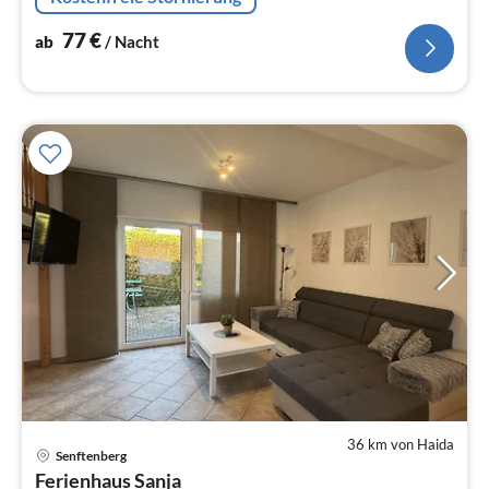
77
€
ab
/ Nacht
36 km von Haida
Pre
Senftenberg
ab
Ferienhaus Sanja