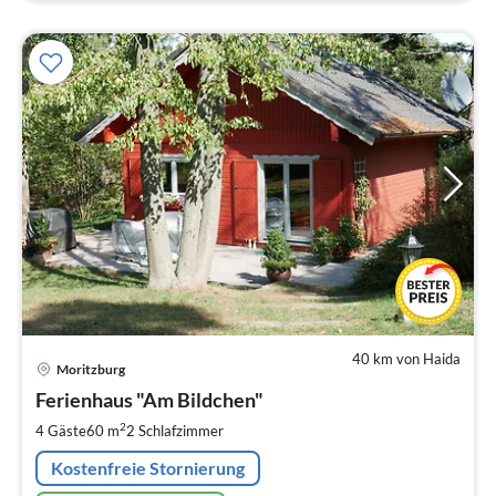
40 km von Haida
Pre
Moritzburg
ab
7
Ferienhaus "Am Bildchen"
pr
2
4 Gäste
60 m
2
Schlafzimmer
Na
Kostenfreie Stornierung