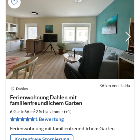
36 km von Haida
Dahlen
Pre
Ferienwohnung Dahlen mit
ab
familienfreundlichem Garten
7
2
6 Gäste
66 m
2
Schlafzimmer (+1)
pr
Na
1 Bewertung
Ferienwohnung mit familienfreundlichem Garten
Kostenfreie Stornierung