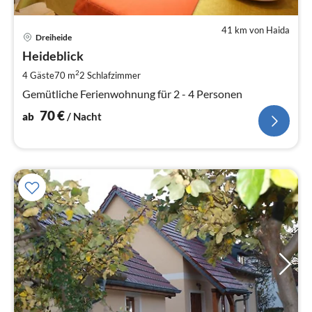
41 km von Haida
Pre
Dreiheide
ab
7
Heideblick
pr
2
4 Gäste
70 m
2
Schlafzimmer
Na
Gemütliche Ferienwohnung für 2 - 4 Personen
70
€
ab
/ Nacht