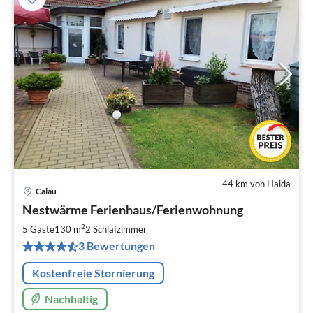
44 km von Haida
Calau
Pre
Nestwärme Ferienhaus/Ferienwohnung
ab
4
2
5 Gäste
130 m
2
Schlafzimmer
pr
3 Bewertungen
Na
Kostenfreie Stornierung
Nachhaltig