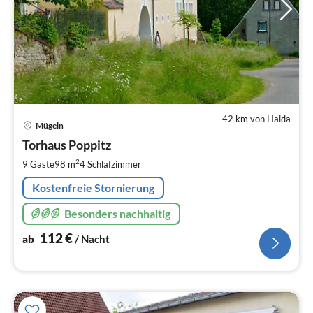
42 km von Haida
Pre
Mügeln
ab
1
Torhaus Poppitz
pr
2
9 Gäste
98 m
4
Schlafzimmer
Na
Kostenfreie Stornierung
Besonders nachhaltig
112
€
ab
/ Nacht