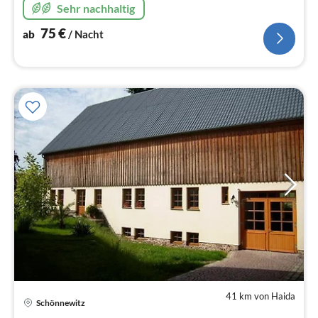
Sehr nachhaltig
75
€
ab
/ Nacht
41 km von Haida
Schönnewitz