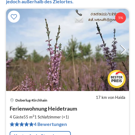
jedoch außerhalb des Zielortes.
5%
17 km von Haida
Doberlug-Kirchhain
Pre
Ferienwohnung Heidetraum
ab
7
2
4 Gäste
55 m
1
Schlafzimmer (+1)
pr
4 Bewertungen
Na