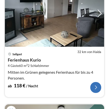
32 km von Haida
Pre
Sallgast
ab
Ferienhaus Kurio
1
2
4 Gäste
60 m
2
Schlafzimmer
pr
Na
Mitten im Grünen gelegenes Ferienhaus für bis zu 4
Personen.
118
€
ab
/ Nacht