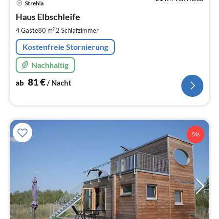
Strehla
ab
8
Haus Elbschleife
pr
2
4 Gäste
80 m
2
Schlafzimmer
Na
Kostenfreie Stornierung
Nachhaltig
81
€
ab
/ Nacht
5%