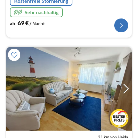
Kostenfreie Stornierung
Sehr nachhaltig
69
€
ab
/ Nacht
21 km von Haida
Pre