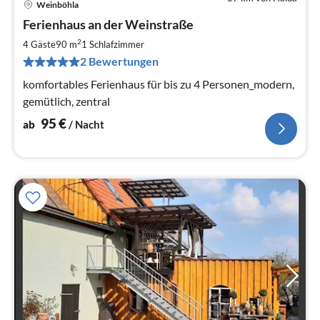
Weinböhla
Pre
Ferienhaus an der Weinstraße
ab
9
2
4 Gäste
90 m
1
Schlafzimmer
pr
2 Bewertungen
Na
komfortables Ferienhaus für bis zu 4 Personen_modern,
gemütlich, zentral
95
€
ab
/ Nacht