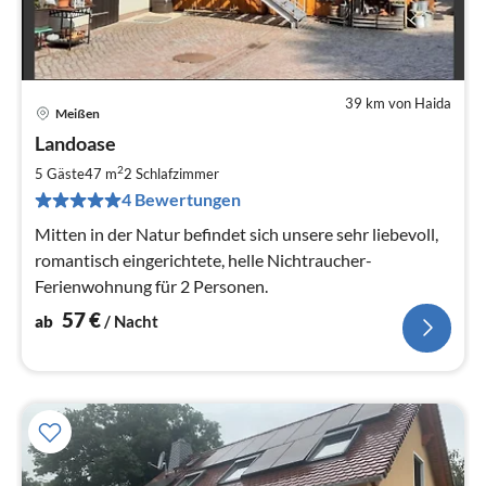
39 km von Haida
Meißen
Pre
Landoase
ab
5
2
5 Gäste
47 m
2
Schlafzimmer
pr
4 Bewertungen
Na
Mitten in der Natur befindet sich unsere sehr liebevoll,
romantisch eingerichtete, helle Nichtraucher-
Ferienwohnung für 2 Personen.
57
€
ab
/ Nacht