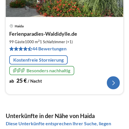
Haida
Pre
Ferienparadies-Waldidylle.de
ab
2
2
99 Gäste
1000 m
1
Schlafzimmer (+1)
pr
44 Bewertungen
Na
Kostenfreie Stornierung
Besonders nachhaltig
25
€
ab
/ Nacht
Unterkünfte in der Nähe von Haida
Diese Unterkünfte entsprechen Ihrer Suche, liegen