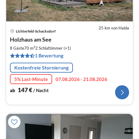
25 km von Haida
Lichterfeld-Schacksdorf
Pre
Holzhaus am See
ab
1
2
8 Gäste
70 m
2
Schlafzimmer (+1)
pr
1 Bewertung
Na
Kostenfreie Stornierung
5% Last-Minute
07.08.2026 - 21.08.2026
147
€
ab
/ Nacht