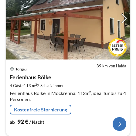
39 km von Haida
Pre
Torgau
ab
9
Ferienhaus Bölke
pr
2
4 Gäste
113 m
2
Schlafzimmer
Na
Ferienhaus Bölke in Mockrehna: 113m², ideal für bis zu 4
Personen.
Kostenfreie Stornierung
92
€
ab
/ Nacht