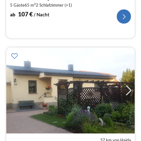
1
2
5 Gäste
65 m
2
Schlafzimmer (+1)
pr
Na
107
€
ab
/ Nacht
37 km von Haida