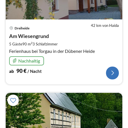
42 km von Haida
Pre
Dreiheide
ab
9
Am Wiesengrund
pr
2
5 Gäste
90 m
3
Schlafzimmer
Na
Ferienhaus bei Torgau in der Dübener Heide
Nachhaltig
90
€
ab
/ Nacht