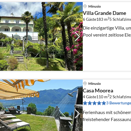
Minusio
Villa Grande Dame
2
6 Gäste
183 m
5
Schlafzi
Die einzigartige Villa, 
Pool vereint zeitlose El
Minusio
Casa Moorea
2
4 Gäste
110 m
2
Schlafzi
3 Bewertung
Ferienhaus mit schönem
freistehender Fasssaun