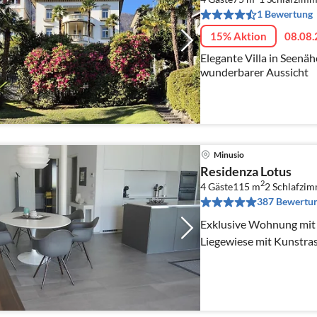
1 Bewertung
15% Aktion
08.08.
Elegante Villa in Seenä
wunderbarer Aussicht
Minusio
Residenza Lotus
2
4 Gäste
115 m
2
Schlafzi
387 Bewertu
Exklusive Wohnung mit g
Liegewiese mit Kunstra