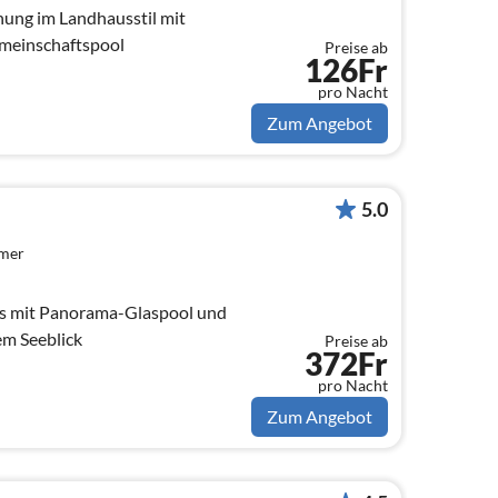
ng im Landhausstil mit
meinschaftspool
Preise ab
126Fr
pro Nacht
Zum Angebot
5.0
mmer
us mit Panorama-Glaspool und
em Seeblick
Preise ab
372Fr
pro Nacht
Zum Angebot