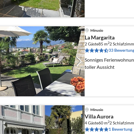
Minusio
La Margarita
2
2 Gäste
85 m
2
Schlafzimm
33 Bewertun
Sonniges Ferienwohnun
toller Aussicht
Minusio
Villa Aurora
2
4 Gäste
60 m
2
Schlafzimm
1 Bewertung