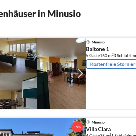
enhäuser in Minusio
Minusio
Baitone 1
2
5 Gäste
160 m
3
Schlafzi
Kostenfreie Stornie
Minusio
15%
Villa Clara
2
4 Gäste
75 m
1
Schlafzimm