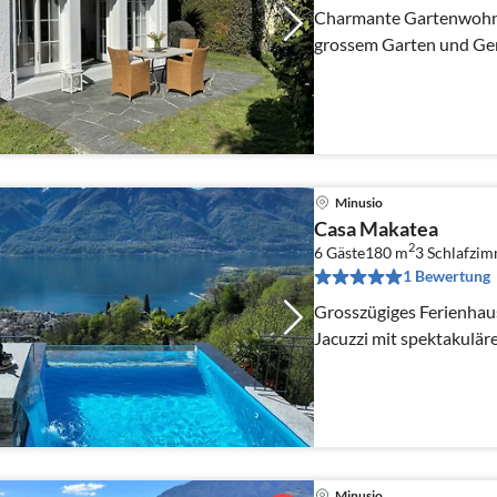
Charmante Gartenwohnu
grossem Garten und Ge
Minusio
Casa Makatea
2
6 Gäste
180 m
3
Schlafzi
1 Bewertung
Grosszügiges Ferienha
Jacuzzi mit spektakulär
Minusio