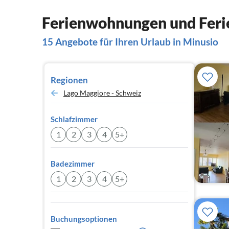
Ferienwohnungen und Feri
15 Angebote für Ihren Urlaub in Minusio
Regionen
Lago Maggiore - Schweiz
Schlafzimmer
1
2
3
4
5+
Badezimmer
1
2
3
4
5+
Buchungsoptionen