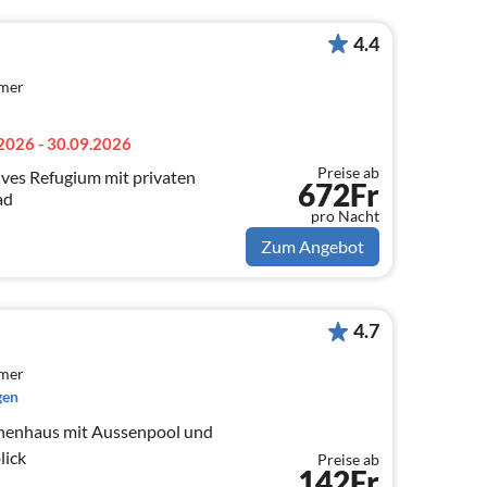
4.4
mmer
2026 - 30.09.2026
Preise ab
ives Refugium mit privaten
672Fr
ad
pro Nacht
Zum Angebot
4.7
mmer
gen
henhaus mit Aussenpool und
lick
Preise ab
142Fr