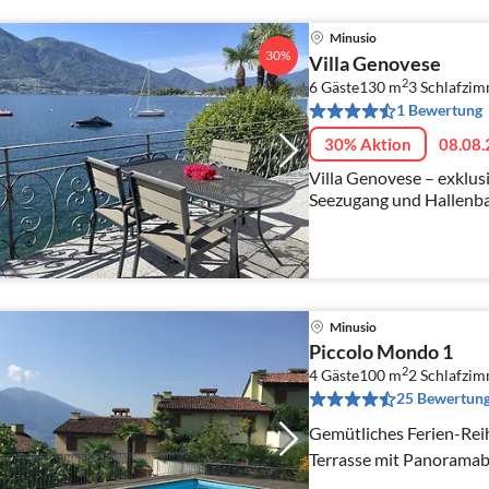
Minusio
30%
Villa Genovese
2
6 Gäste
130 m
3
Schlafzi
1 Bewertung
30% Aktion
08.08.
Villa Genovese – exklus
Seezugang und Hallenb
Minusio
Piccolo Mondo 1
2
4 Gäste
100 m
2
Schlafzi
25 Bewertun
Gemütliches Ferien-Rei
Terrasse mit Panoramab