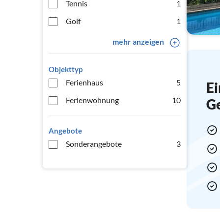
Tennis
1
Golf
1
mehr anzeigen
Objekttyp
Ferienhaus
5
Ei
Ferienwohnung
10
G
Angebote
Sonderangebote
3