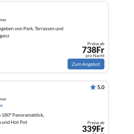
mmer
umgeben von Park, Terrassen und
eganz
Preise ab
738Fr
pro Nacht
Zum Angebot
5.0
mmer
en
 180° Panoramablick,
a und Hot Pot
Preise ab
339Fr