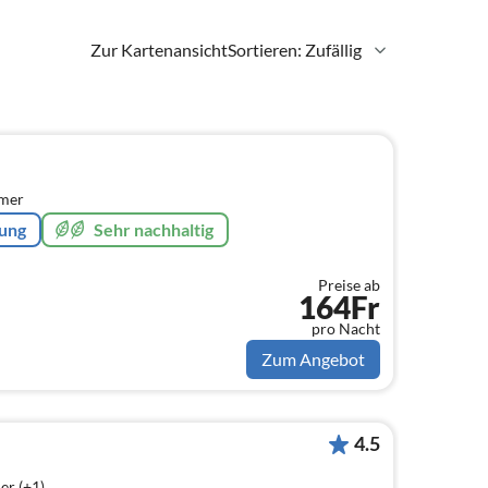
Zur Kartenansicht
Sortieren: Zufällig
mmer
rung
Sehr nachhaltig
Preise ab
164Fr
pro Nacht
Zum Angebot
4.5
er (+1)