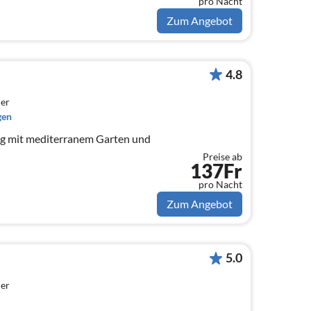
pro Nacht
Zum Angebot
4.8
er
gen
g mit mediterranem Garten und
Preise ab
137Fr
pro Nacht
Zum Angebot
5.0
er