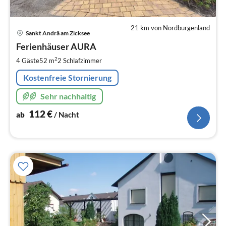
21 km von Nordburgenland
Pre
Sankt Andrä am Zicksee
ab
1
Ferienhäuser AURA
pr
2
4 Gäste
52 m
2
Schlafzimmer
Na
Kostenfreie Stornierung
Sehr nachhaltig
112
€
ab
/ Nacht