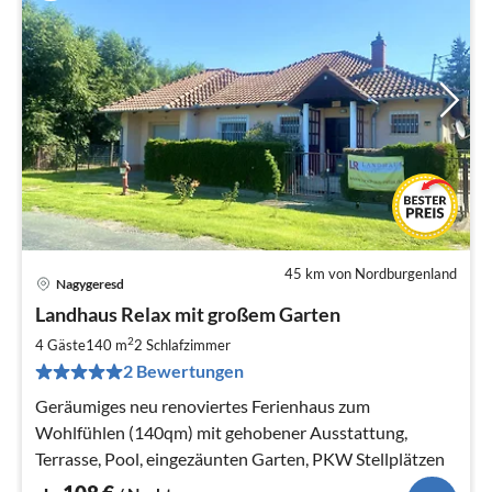
45 km von Nordburgenland
Nagygeresd
Pre
Landhaus Relax mit großem Garten
ab
1
2
4 Gäste
140 m
2
Schlafzimmer
pr
2 Bewertungen
Na
Geräumiges neu renoviertes Ferienhaus zum
Wohlfühlen (140qm) mit gehobener Ausstattung,
Terrasse, Pool, eingezäunten Garten, PKW Stellplätzen