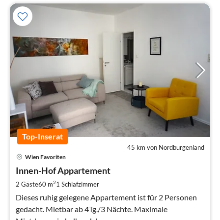
Top-Inserat
45 km von Nordburgenland
Pre
Wien Favoriten
ab
9
Innen-Hof Appartement
pr
2
2 Gäste
60 m
1
Schlafzimmer
Na
Dieses ruhig gelegene Appartement ist für 2 Personen
gedacht. Mietbar ab 4Tg./3 Nächte. Maximale