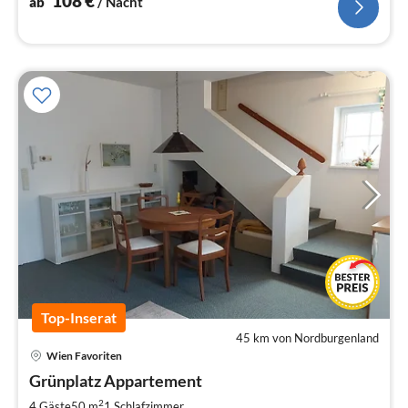
108
€
ab
/ Nacht
Top-Inserat
45 km von Nordburgenland
Wien Favoriten
Pre
Grünplatz Appartement
ab
8
2
4 Gäste
50 m
1
Schlafzimmer