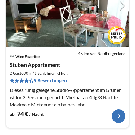
45 km von Nordburgenland
Wien Favoriten
Pre
Stuben Appartement
ab
7
2
2 Gäste
30 m
1
Schlafmöglichkeit
pr
9 Bewertungen
Na
Dieses ruhig gelegene Studio-Appartement im Grünen
ist für 2 Personen gedacht. Mietbar ab 4 Tg/3 Nächte.
Maximale Mietdauer ein halbes Jahr.
74
€
ab
/ Nacht