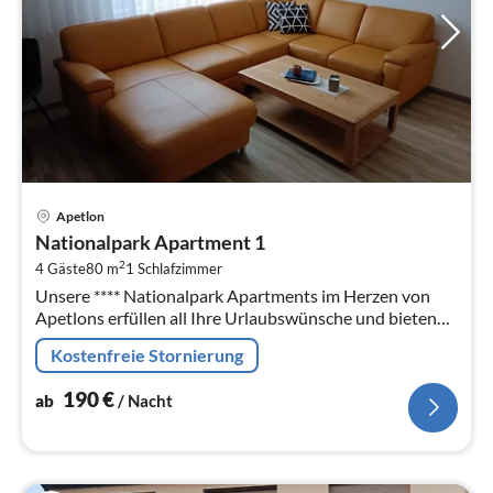
Pre
Apetlon
ab
Nationalpark Apartment 1
1
2
4 Gäste
80 m
1
Schlafzimmer
pr
Unsere **** Nationalpark Apartments im Herzen von
Na
Apetlons erfüllen all Ihre Urlaubswünsche und bieten
Ihnen höchsten Komfort.
Kostenfreie Stornierung
190
€
ab
/ Nacht