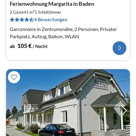
Ferienwohnung Margarita in Baden
ab
1
2
2 Gäste
43 m
1
Schlafzimmer
pr
4 Bewertungen
Na
Garconniere in Zentrumsnähe, 2 Personen, Privater
Parkplatz, Aufzug, Balkon, WLAN
105
€
ab
/ Nacht