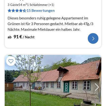
9
2
3 Gäste
54 m
1
Schlafzimmer (+1)
pr
15 Bewertungen
Na
Dieses besonders ruhig gelegene Appartement im
Grünen ist für 3 Personen gedacht. Mietbar ab 4Tg./3
Nächte. Maximale Mietdauer ein halbes Jahr.
91
€
ab
/ Nacht