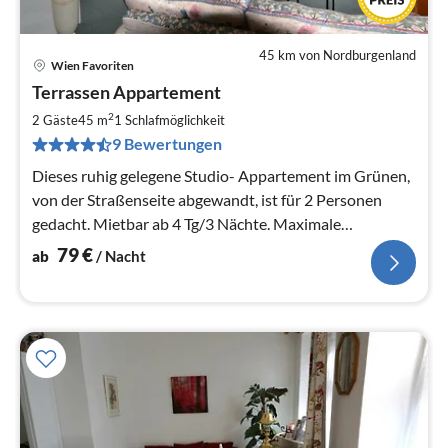
45 km von Nordburgenland
Wien Favoriten
Pre
Terrassen Appartement
ab
8
2
2 Gäste
45 m
1
Schlafmöglichkeit
pr
9 Bewertungen
Na
Dieses ruhig gelegene Studio- Appartement im Grünen,
von der Straßenseite abgewandt, ist für 2 Personen
gedacht. Mietbar ab 4 Tg/3 Nächte. Maximale
Mietdauer ein halbes Jahr.
79
€
ab
/ Nacht