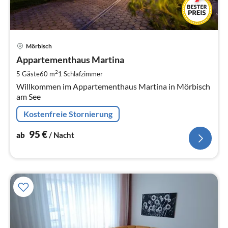
Pre
Mörbisch
ab
9
Appartementhaus Martina
pr
2
5 Gäste
60 m
1
Schlafzimmer
Na
Willkommen im Appartementhaus Martina in Mörbisch
am See
Kostenfreie Stornierung
95
€
ab
/ Nacht