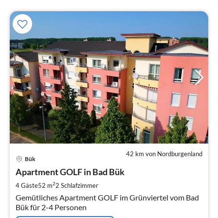
42 km von Nordburgenland
Pre
Bük
ab
7
Apartment GOLF in Bad Bük
pr
2
4 Gäste
52 m
2
Schlafzimmer
Na
Gemütliches Apartment GOLF im Grünviertel vom Bad
Bük für 2-4 Personen