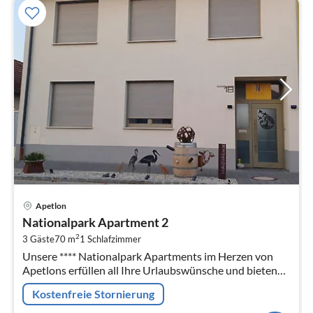
Pre
Apetlon
ab
Nationalpark Apartment 2
1
2
3 Gäste
70 m
1
Schlafzimmer
pr
Unsere **** Nationalpark Apartments im Herzen von
Na
Apetlons erfüllen all Ihre Urlaubswünsche und bieten
Ihnen höchsten Komfort.
Kostenfreie Stornierung