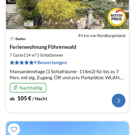
44 km von Nordburgenland
Baden
Pre
Ferienwohnung Föhrenwald
ab
1
2
7 Gäste
114 m
3
Schlafzimmer
pr
9 Bewertungen
Na
Mansardenetage (3 Schlafräume -114m2) für bis zu 7
Pers. mit eig. Zugang. Öff. und priv. Parkplätze. WLAN.
Im Wienerwald - Ortsteil Einöde (Gemeinde
Nachhaltig
Pfaffstätten). Auto erford.
105
€
ab
/ Nacht