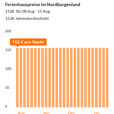
Ferienhauspreise im Nordburgenland
152€
für 08 Aug - 15 Aug
152€ Jahresdurchschnitt
200
150
100
50
0
Aug
Sep
Dez
Jan