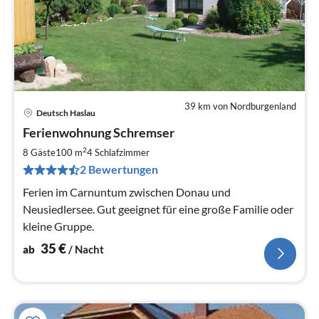
39 km von Nordburgenland
Deutsch Haslau
Pre
Ferienwohnung Schremser
ab
3
2
8 Gäste
100 m
4
Schlafzimmer
pr
2 Bewertungen
Na
Ferien im Carnuntum zwischen Donau und
Neusiedlersee. Gut geeignet für eine große Familie oder
kleine Gruppe.
35
€
ab
/ Nacht