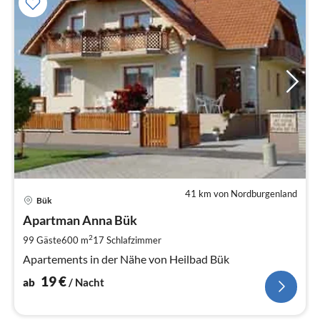
41 km von Nordburgenland
Pre
Bük
ab
1
Apartman Anna Bük
pr
2
99 Gäste
600 m
17
Schlafzimmer
Na
Apartements in der Nähe von Heilbad Bük
19
€
ab
/ Nacht