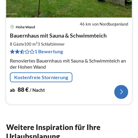
46 km von Nordburgenland
Hohe Wand
Pre
Bauernhaus mit Sauna & Schwimmteich
ab
8
2
8 Gäste
100 m
3
Schlafzimmer
pr
1 Bewertung
Na
Renoviertes Bauernhaus mit Sauna & Schwimmteich an
der Hohen Wand
Kostenfreie Stornierung
88
€
ab
/ Nacht
Weitere Inspiration für Ihre
Urlaubsplanung