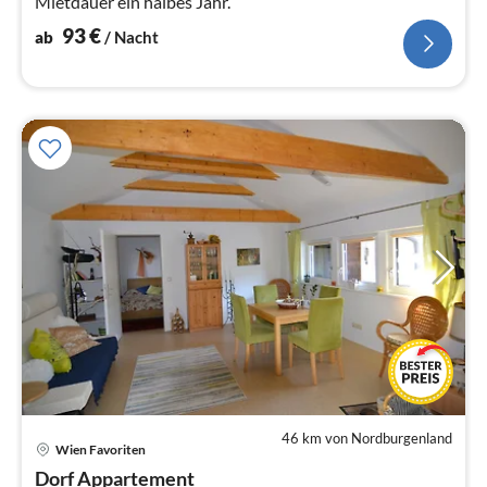
Mietdauer ein halbes Jahr.
93
€
ab
/ Nacht
46 km von Nordburgenland
Wien Favoriten
Pre
Dorf Appartement
ab