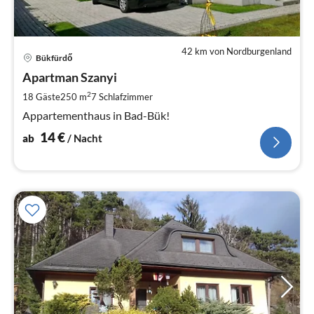
42 km von Nordburgenland
Pre
Bükfürdő
ab
1
Apartman Szanyi
pr
2
18 Gäste
250 m
7
Schlafzimmer
Na
Appartementhaus in Bad-Bük!
14
€
ab
/ Nacht