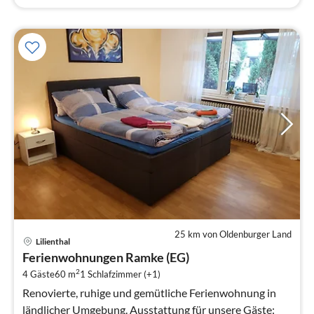
25 km von Oldenburger Land
Pre
Lilienthal
ab
Ferienwohnungen Ramke (EG)
7
2
4 Gäste
60 m
1
Schlafzimmer (+1)
pr
Na
Renovierte, ruhige und gemütliche Ferienwohnung in
ländlicher Umgebung. Ausstattung für unsere Gäste: