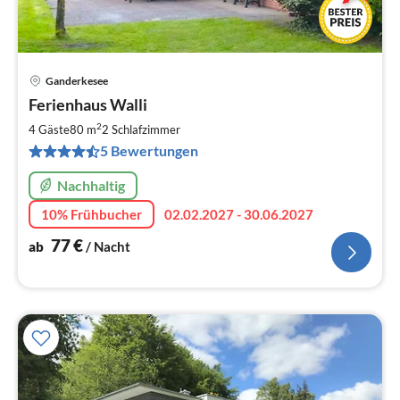
Ganderkesee
Pre
Ferienhaus Walli
ab
7
2
4 Gäste
80 m
2
Schlafzimmer
pr
5 Bewertungen
Na
Nachhaltig
10% Frühbucher
02.02.2027 - 30.06.2027
77
€
ab
/ Nacht