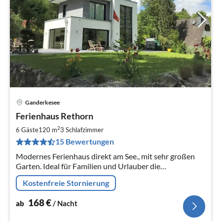
Ganderkesee
Pre
Ferienhaus Rethorn
ab
1
2
6 Gäste
120 m
3
Schlafzimmer
pr
15 Bewertungen
Na
Modernes Ferienhaus direkt am See., mit sehr großen
Garten. Ideal für Familien und Urlauber die
Entspannung und Ruhe suchen. Kamin, Ruderboot und
Kostenfreie Stornierung
Feuerstelle runden den Urlaub ab.
168
€
ab
/ Nacht