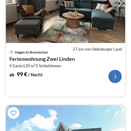
27 km von Oldenburger Land
Pre
Hagen im Bremischen
ab
Ferienwohnung Zwei Linden
9
2
4 Gäste
120 m
2
Schlafzimmer
pr
Na
99
€
ab
/ Nacht