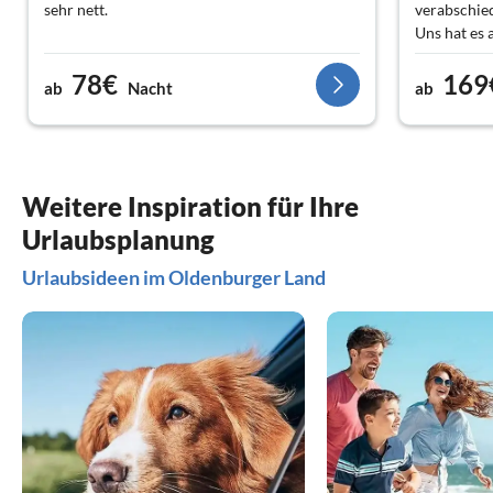
sehr nett.
verabschie
Uns hat es 
gerne wiede
78€
169
ab
Nacht
ab
Weitere Inspiration für Ihre
Urlaubsplanung
Urlaubsideen im Oldenburger Land