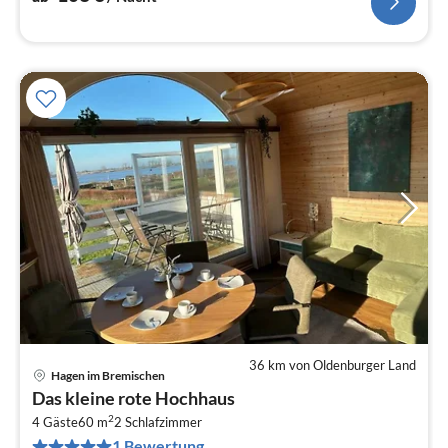
36 km von Oldenburger Land
Hagen im Bremischen
Pre
Das kleine rote Hochhaus
ab
2
9
4 Gäste
60 m
2
Schlafzimmer
1 Bewertung