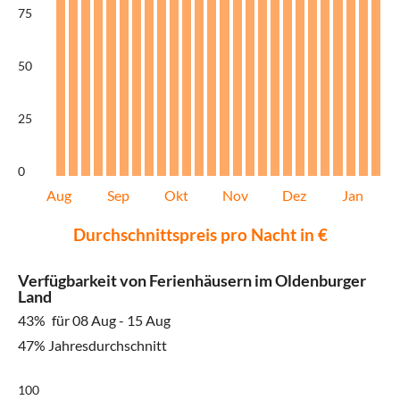
75
50
25
0
Aug
Sep
Okt
Nov
Dez
Jan
Durchschnittspreis pro Nacht in €
Verfügbarkeit von Ferienhäusern im Oldenburger
Land
43%
für 08 Aug - 15 Aug
47% Jahresdurchschnitt
100