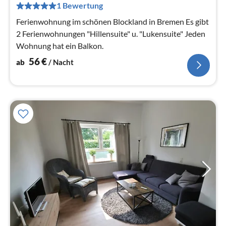
pr
1 Bewertung
Na
Ferienwohnung im schönen Blockland in Bremen Es gibt
2 Ferienwohnungen "Hillensuite" u. "Lukensuite" Jeden
Wohnung hat ein Balkon.
56
€
ab
/ Nacht