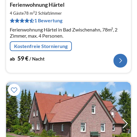
Pre
Ferienwohnung Härtel
ab
5
2
4 Gäste
78 m
2
Schlafzimmer
pr
1 Bewertung
Na
Ferienwohnung Härtel in Bad Zwischenahn, 78m², 2
Zimmer, max. 4 Personen.
Kostenfreie Stornierung
59
€
ab
/ Nacht