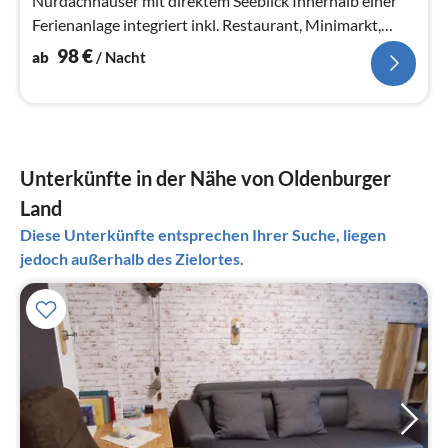
Nurdachhäuser mit direktem Seeblick Innerhalb einer
Ferienanlage integriert inkl. Restaurant, Minimarkt,
großem Spielplatz, Minigolf etc.
98
€
ab
/ Nacht
Unterkünfte in der Nähe von Oldenburger
Land
Diese Unterkünfte entsprechen Ihrer Suche, liegen
jedoch außerhalb des Zielortes.