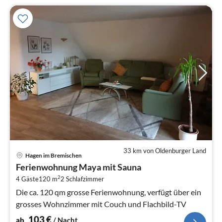
33 km von Oldenburger Land
Pre
Hagen im Bremischen
ab
Ferienwohnung Maya mit Sauna
1
2
4 Gäste
120 m
2
Schlafzimmer
pr
Na
Die ca. 120 qm grosse Ferienwohnung, verfügt über ein
grosses Wohnzimmer mit Couch und Flachbild-TV
103
€
ab
/ Nacht