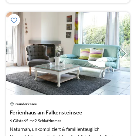
Pre
Ganderkesee
ab
9
Ferienhaus am Falkensteinsee
pr
2
6 Gäste
65 m
2
Schlafzimmer
Na
Naturnah, unkompliziert & familientauglich