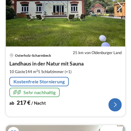
25 km von Oldenburger Land
Pre
Osterholz-Scharmbeck
ab
2
Landhaus in der Natur mit Sauna
pr
2
10 Gäste
144 m
5
Schlafzimmer (+1)
Na
Kostenfreie Stornierung
Sehr nachhaltig
217
€
ab
/ Nacht