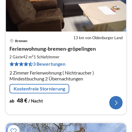
13 km von Oldenburger Land
Bremen
Pre
Ferienwohnung-bremen-gröpelingen
ab
4
2
2 Gäste
42 m
1
Schlafzimmer
pr
3 Bewertungen
Na
2 Zimmer Ferienwohnung ( Nichtraucher )
Mindestbuchung 2 Übernachtungen
Kostenfreie Stornierung
48
€
ab
/ Nacht