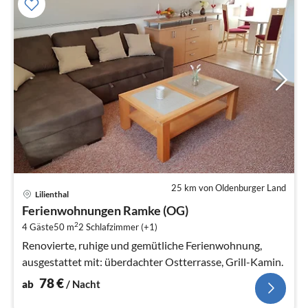
25 km von Oldenburger Land
Pre
Lilienthal
ab
Ferienwohnungen Ramke (OG)
7
2
4 Gäste
50 m
2
Schlafzimmer (+1)
pr
Na
Renovierte, ruhige und gemütliche Ferienwohnung,
ausgestattet mit: überdachter Ostterrasse, Grill-Kamin.
78
€
ab
/ Nacht