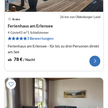
26 km von Oldenburger Land
Brake
Pre
Ferienhaus am Erlensee
ab
7
2
4 Gäste
43 m
1
Schlafzimmer
pr
3 Bewertungen
Na
Ferienhaus am Erlensee - für bis zu drei Personen direkt
am See
78
€
ab
/ Nacht