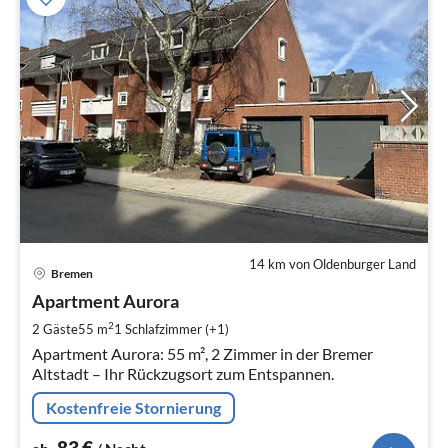
14 km von Oldenburger Land
Pre
Bremen
ab
8
Apartment Aurora
pr
2
2 Gäste
55 m
1
Schlafzimmer (+1)
Na
Apartment Aurora: 55 m², 2 Zimmer in der Bremer
Altstadt – Ihr Rückzugsort zum Entspannen.
Kostenfreie Stornierung
83
€