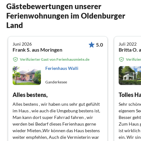
Gästebewertungen unserer
Ferienwohnungen im Oldenburger
Land
Juni 2026
Juli 2022
5.0
Frank S. aus Moringen
Britta O.
Verifizierter Gast von Ferienhausmiete.de
Verifizi
Ferienhaus Walli
Ganderkesee
Alles bestens,
Tolles H
Alles bestens , wir haben uns sehr gut gefühlt
Sehr schöne
im Haus , wie auch die Umgebung bestens ist,
eigenem Se
Man kann dort super Fahrrad fahren , wir
Besser geht
werden bei Bedarf dieses Ferienhaus gerne
Zum Haus g
wieder Mieten..Wir können das Haus bestens
ist wirklic
weiter empfehlen, Auch die Vermieterin war
ein. Wir si