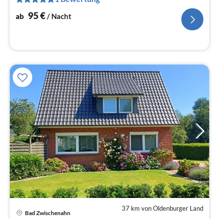
pr
Na
95
€
ab
/ Nacht
37 km von Oldenburger Land
Bad Zwischenahn