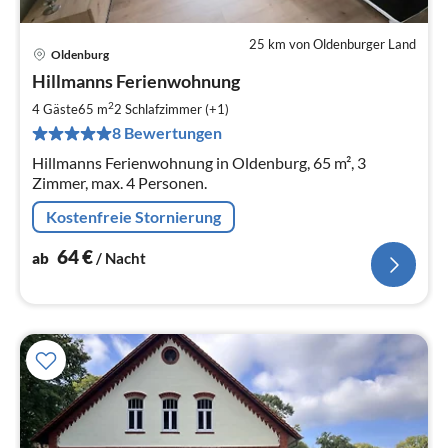
25 km von Oldenburger Land
Oldenburg
Pre
Hillmanns Ferienwohnung
ab
6
2
4 Gäste
65 m
2
Schlafzimmer (+1)
pr
8 Bewertungen
Na
Hillmanns Ferienwohnung in Oldenburg, 65 m², 3
Zimmer, max. 4 Personen.
Kostenfreie Stornierung
64
€
ab
/ Nacht