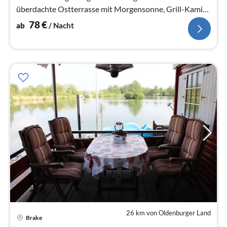
überdachte Ostterrasse mit Morgensonne, Grill-Kamin,
Sitzecke im Garten, TV un...
78
€
ab
/ Nacht
26 km von Oldenburger Land
Brake
Pre