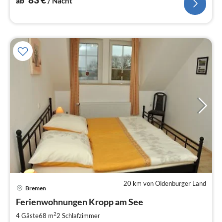
ab
/ Nacht
20 km von Oldenburger Land
Bremen
Pre
Ferienwohnungen Kropp am See
ab
5
2
4 Gäste
68 m
2
Schlafzimmer