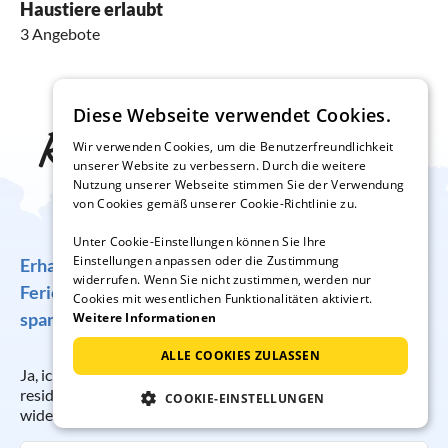
Haustiere erlaubt
3 Angebote
Diese Webseite verwendet Cookies.
Reise-Inspiration frei
Wir verwenden Cookies, um die Benutzerfreundlichkeit
unserer Website zu verbessern. Durch die weitere
Haus
Nutzung unserer Webseite stimmen Sie der Verwendung
von Cookies gemäß unserer Cookie-Richtlinie zu.
Unter Cookie-Einstellungen können Sie Ihre
Einstellungen anpassen oder die Zustimmung
Erhalten Sie regelmäßig Angebote für traumhafte
widerrufen. Wenn Sie nicht zustimmen, werden nur
Ferienunterkünfte, tolle Gewinnspiele und
Cookies mit wesentlichen Funktionalitäten aktiviert.
spannende Reisetipps!
Weitere Informationen
ALLE COOKIES ZULASSEN
Ja, ich möchte regelmäßig per E-Mail den Newsletter der
resido GmbH erhalten. Die Anmeldung kann ich jederzeit
COOKIE-EINSTELLUNGEN
widerrufen.