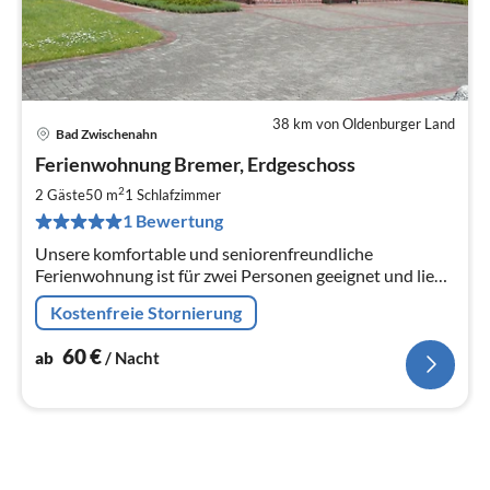
38 km von Oldenburger Land
Bad Zwischenahn
Pre
Ferienwohnung Bremer, Erdgeschoss
ab
6
2
2 Gäste
50 m
1
Schlafzimmer
pr
1 Bewertung
Na
Unsere komfortable und seniorenfreundliche
Ferienwohnung ist für zwei Personen geeignet und liegt
im Landschaftsschutzgebiet im Ortsteil Kayhausen von
Kostenfreie Stornierung
Bad Zwischenahn.
60
€
ab
/ Nacht