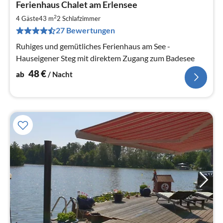
Ferienhaus Chalet am Erlensee
ab
4
2
4 Gäste
43 m
2
Schlafzimmer
pr
27 Bewertungen
Na
Ruhiges und gemütliches Ferienhaus am See -
Hauseigener Steg mit direktem Zugang zum Badesee
48
€
ab
/ Nacht