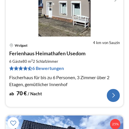
4 km von Sauzin
Wolgast
Pre
Ferienhaus Heimathafen Usedom
ab
7
2
6 Gäste
80 m
2
Schlafzimmer
pr
6 Bewertungen
Na
Fischerhaus für bis zu 6 Personen, 3 Zimmer über 2
Etagen, gemütlicher Innenhof
70
€
ab
/ Nacht
25%