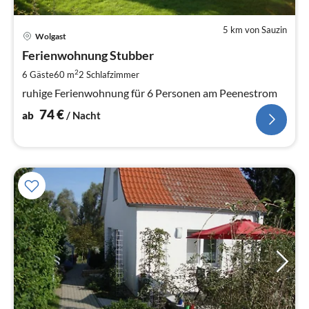
5 km von Sauzin
Pre
Wolgast
ab
7
Ferienwohnung Stubber
pr
2
6 Gäste
60 m
2
Schlafzimmer
Na
ruhige Ferienwohnung für 6 Personen am Peenestrom
74
€
ab
/ Nacht