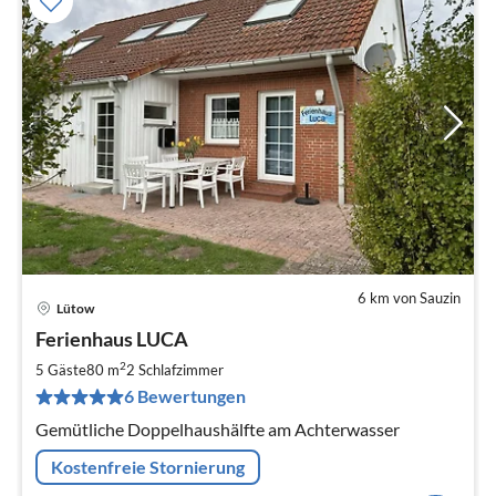
6 km von Sauzin
Lütow
Pre
Ferienhaus LUCA
ab
7
2
5 Gäste
80 m
2
Schlafzimmer
pr
6 Bewertungen
Na
Gemütliche Doppelhaushälfte am Achterwasser
Kostenfreie Stornierung