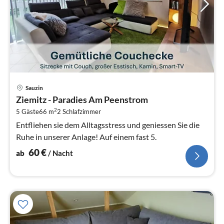
Pre
Sauzin
ab
Ziemitz - Paradies Am Peenstrom
6
2
5 Gäste
66 m
2
Schlafzimmer
pr
Na
Entfliehen sie dem Alltagsstress und geniessen Sie die
Ruhe in unserer Anlage! Auf einem fast 5.
60
€
ab
/ Nacht