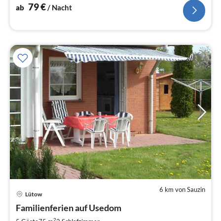
79
€
ab
/ Nacht
6 km von Sauzin
Lütow
Pre
Familienferien auf Usedom
ab
2