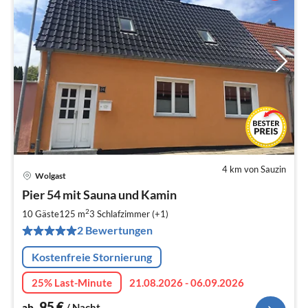
4 km von Sauzin
Wolgast
Pre
Pier 54 mit Sauna und Kamin
ab
9
2
10 Gäste
125 m
3
Schlafzimmer (+1)
pr
2 Bewertungen
Na
Kostenfreie Stornierung
25% Last-Minute
21.08.2026 - 06.09.2026
95
€
ab
/ Nacht