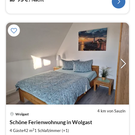
4 km von Sauzin
Wolgast
Pre
Schöne Ferienwohnung in Wolgast
ab
9
2
4 Gäste
42 m
1
Schlafzimmer (+1)