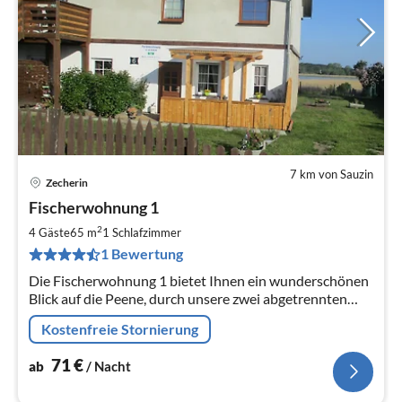
7 km von Sauzin
Zecherin
Pre
Fischerwohnung 1
ab
7
2
4 Gäste
65 m
1
Schlafzimmer
pr
1 Bewertung
Na
Die Fischerwohnung 1 bietet Ihnen ein wunderschönen
Blick auf die Peene, durch unsere zwei abgetrennten
Terrassen verpassen Sie weder den Sonnenaufgang,
Kostenfreie Stornierung
noch den Sonnenuntergang.
71
€
ab
/ Nacht