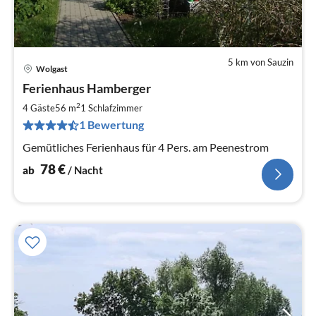
5 km von Sauzin
Wolgast
Pre
Ferienhaus Hamberger
ab
7
2
4 Gäste
56 m
1
Schlafzimmer
pr
1 Bewertung
Na
Gemütliches Ferienhaus für 4 Pers. am Peenestrom
78
€
ab
/ Nacht