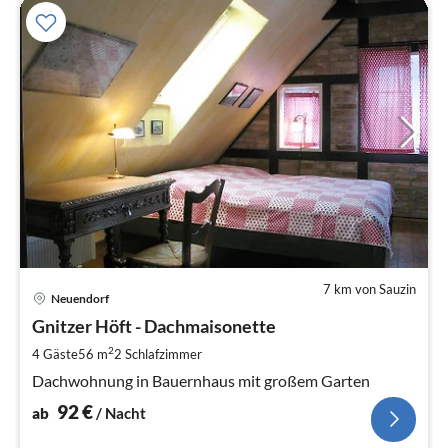
7 km von Sauzin
Pre
Neuendorf
ab
9
Gnitzer Höft - Dachmaisonette
pr
2
4 Gäste
56 m
2
Schlafzimmer
Na
Dachwohnung in Bauernhaus mit großem Garten
92
€
ab
/ Nacht