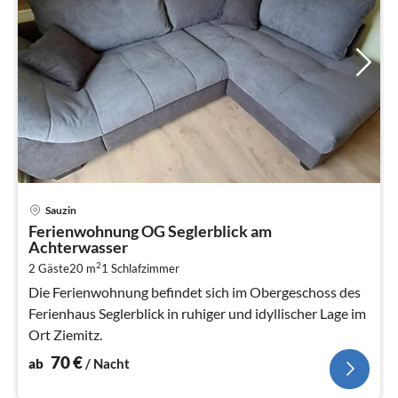
Pre
Sauzin
ab
Ferienwohnung OG Seglerblick am
7
Achterwasser
pr
2
2 Gäste
20 m
1
Schlafzimmer
Na
Die Ferienwohnung befindet sich im Obergeschoss des
Ferienhaus Seglerblick in ruhiger und idyllischer Lage im
Ort Ziemitz.
70
€
ab
/ Nacht