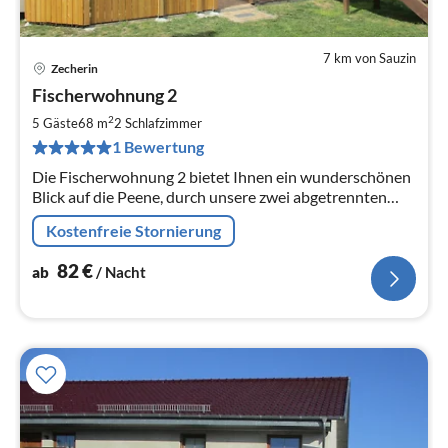
7 km von Sauzin
Zecherin
Pre
Fischerwohnung 2
ab
8
2
5 Gäste
68 m
2
Schlafzimmer
pr
1 Bewertung
Na
Die Fischerwohnung 2 bietet Ihnen ein wunderschönen
Blick auf die Peene, durch unsere zwei abgetrennten
Terrassen verpassen Sie weder den Sonnenaufgang,
Kostenfreie Stornierung
noch den Sonnenuntergang.
82
€
ab
/ Nacht