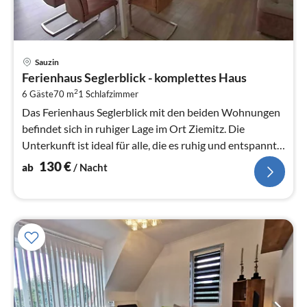
Pre
Sauzin
ab
Ferienhaus Seglerblick - komplettes Haus
1
2
6 Gäste
70 m
1
Schlafzimmer
pr
Na
Das Ferienhaus Seglerblick mit den beiden Wohnungen
befindet sich in ruhiger Lage im Ort Ziemitz. Die
Unterkunft ist ideal für alle, die es ruhig und entspannt
mögen.
130
€
ab
/ Nacht