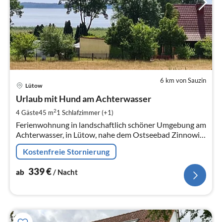
6 km von Sauzin
Pre
Lütow
ab
3
Urlaub mit Hund am Achterwasser
pr
2
4 Gäste
45 m
1
Schlafzimmer (+1)
Na
Ferienwohnung in landschaftlich schöner Umgebung am
Achterwasser, in Lütow, nahe dem Ostseebad Zinnowitz
auf der schönen Insel Usedom.
Kostenfreie Stornierung
339
€
ab
/ Nacht