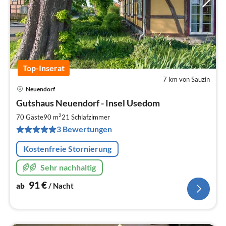
Top-Inserat
7 km von Sauzin
Neuendorf
Pre
Gutshaus Neuendorf - Insel Usedom
ab
9
2
70 Gäste
90 m
21
Schlafzimmer
pr
3 Bewertungen
Na
Kostenfreie Stornierung
Sehr nachhaltig
91
€
ab
/ Nacht