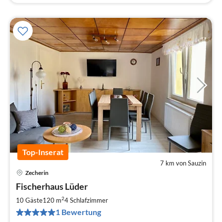
Top-Inserat
7 km von Sauzin
Zecherin
Pre
Fischerhaus Lüder
ab
1
2
10 Gäste
120 m
4
Schlafzimmer
pr
1 Bewertung
Na