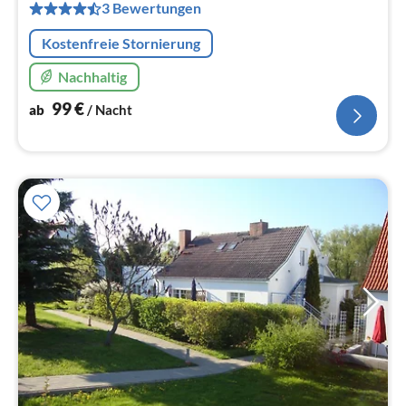
pr
3 Bewertungen
Na
Kostenfreie Stornierung
Nachhaltig
99
€
ab
/ Nacht