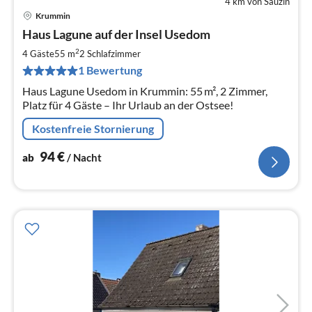
4 km von Sauzin
Krummin
Pre
Haus Lagune auf der Insel Usedom
ab
9
2
4 Gäste
55 m
2
Schlafzimmer
pr
1 Bewertung
Na
Haus Lagune Usedom in Krummin: 55 m², 2 Zimmer,
Platz für 4 Gäste – Ihr Urlaub an der Ostsee!
Kostenfreie Stornierung
94
€
ab
/ Nacht