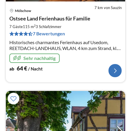
7 km von Sauzin
Mölschow
Pre
Ostsee Land Ferienhaus für Familie
ab
6
2
7 Gäste
115 m
3
Schlafzimmer
pr
7 Bewertungen
Na
Historisches charmantes Ferienhaus auf Usedom,
REETDACH-LANDHAUS, WLAN, 4 km zum Strand, kl.
eingezäunter Garten, WM, Angelurlaub, Aktivurlaub,
Sehr nachhaltig
Strandurlaub
64
€
ab
/ Nacht