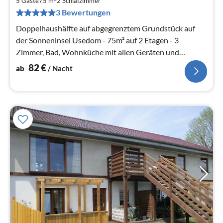
8
5 Gäste
75 m
2
Schlafzimmer
pr
3 Bewertungen
Na
Doppelhaushälfte auf abgegrenztem Grundstück auf
der Sonneninsel Usedom - 75m² auf 2 Etagen - 3
Zimmer, Bad, Wohnküche mit allen Geräten und
sonniger Terrasse
82
€
ab
/ Nacht